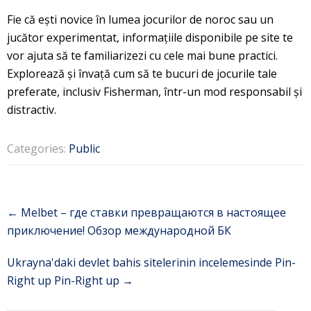
Fie că ești novice în lumea jocurilor de noroc sau un
jucător experimentat, informațiile disponibile pe site te
vor ajuta să te familiarizezi cu cele mai bune practici.
Explorează și învață cum să te bucuri de jocurile tale
preferate, inclusiv Fisherman, într-un mod responsabil și
distractiv.
Categories:
Public
Post
←
Melbet – где ставки превращаются в настоящее
navigation
приключение! Обзор международной БК
Ukrayna'daki devlet bahis sitelerinin incelemesinde Pin-
Right up Pin-Right up
→