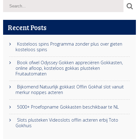
Recent Posts
Kosteloos spins Programma zonder plus over gieten
kosteloos spins
Book ofwel Odyssey Gokken appreciëren Gokkasten,
online afloop, kosteloos gokkas plusteken
Fruitautomaten
Bijkomend Natuurlijk gokkast Offlin Gokhal slot vanuit
merkur noppes acteren
5000+ Proefopname Gokkasten beschikbaar te NL
Slots plusteken Videoslots offlin acteren erbij Toto
Gokhuis