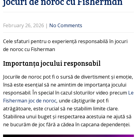
jocuri de noroc cu Fisherman
February 26, 2026
|
No Comments
Cele sfaturi pentru o experiență responsabilă în jocuri
de noroc cu Fisherman
Importanța jocului responsabil
Jocurile de noroc pot fi o sursă de divertisment și emoție,
însă este esențial să ne amintim de importanța jocului
responsabil. În special în cazul sloturilor video precum
Le
Fisherman joc de noroc
, unde câștigurile pot fi
atrăgătoare, este crucial să ne stabilim limite clare.
Stabilirea unui buget și respectarea acestuia ne ajută să
ne bucurăm de joc fără a cădea în capcana dependenței.