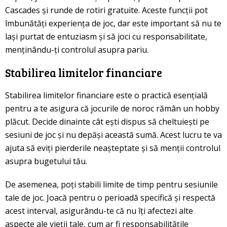
Cascades și runde de rotiri gratuite. Aceste funcții pot
îmbunătăți experiența de joc, dar este important să nu te
lași purtat de entuziasm și să joci cu responsabilitate,
menținându-ți controlul asupra pariu.
Stabilirea limitelor financiare
Stabilirea limitelor financiare este o practică esențială
pentru a te asigura că jocurile de noroc rămân un hobby
plăcut. Decide dinainte cât ești dispus să cheltuiești pe
sesiuni de joc și nu depăși această sumă. Acest lucru te va
ajuta să eviți pierderile neașteptate și să menții controlul
asupra bugetului tău.
De asemenea, poți stabili limite de timp pentru sesiunile
tale de joc. Joacă pentru o perioadă specifică și respectă
acest interval, asigurându-te că nu îți afectezi alte
aspecte ale vieții tale, cum ar fi responsabilitățile