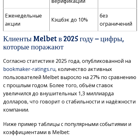
верификации
Еженедельные
без
Кэшбэк до 10%
акции
ограничений
Клиенты Melbet в 2025 году – цифры,
которые поражают
Согласно статистике 2025 года, опубликованной на
bookmaker-ratings.ru
, количество активных
пользователей Melbet выросло на 27% по сравнению
с прошлым годом. Более того, объём ставок
увеличился до внушительных 1,3 миллиарда
долларов, что говорит о стабильности и надёжности
компании.
Ниже пример таблицы с популярными событиями и
коэффициентами в Melbet: