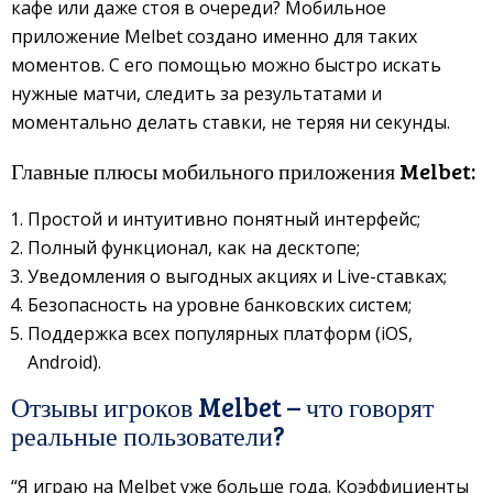
кафе или даже стоя в очереди? Мобильное
приложение Melbet создано именно для таких
моментов. С его помощью можно быстро искать
нужные матчи, следить за результатами и
моментально делать ставки, не теряя ни секунды.
Главные плюсы мобильного приложения Melbet:
Простой и интуитивно понятный интерфейс;
Полный функционал, как на десктопе;
Уведомления о выгодных акциях и Live-ставках;
Безопасность на уровне банковских систем;
Поддержка всех популярных платформ (iOS,
Android).
Отзывы игроков Melbet – что говорят
реальные пользователи?
“Я играю на Melbet уже больше года. Коэффициенты