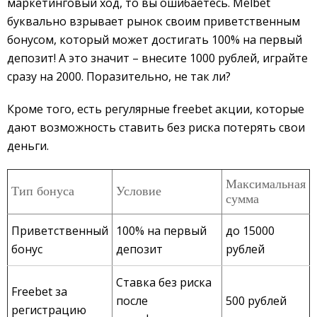
маркетинговый ход, то вы ошибаетесь. Melbet
буквально взрывает рынок своим приветственным
бонусом, который может достигать 100% на первый
депозит! А это значит – внесите 1000 рублей, играйте
сразу на 2000. Поразительно, не так ли?
Кроме того, есть регулярные freebet акции, которые
дают возможность ставить без риска потерять свои
деньги.
Максимальная
Тип бонуса
Условие
сумма
Приветственный
100% на первый
до 15000
бонус
депозит
рублей
Ставка без риска
Freebet за
после
500 рублей
регистрацию