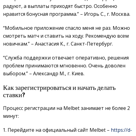
радуют, а выплаты приходят быстро. Особенно
нравится бонусная программа.” – Игорь С., г. Москва.
“Мобильное приложение спасло меня не раз. Можно
смотреть матч и ставить на ходу. Рекомендую всем
новичкам.” – Анастасия К., г. Санкт-Петербург.
“Служба поддержки отвечает оперативно, решения
проблем принимаются мгновенно. Очень доволен
выбором.” – Александр М., г. Киев.
Как зарегистрироваться и начать делать
ставки?
Процесс регистрации на Melbet занимает не более 2
минут:
Перейдите на официальный сайт Melbet –
https://d-