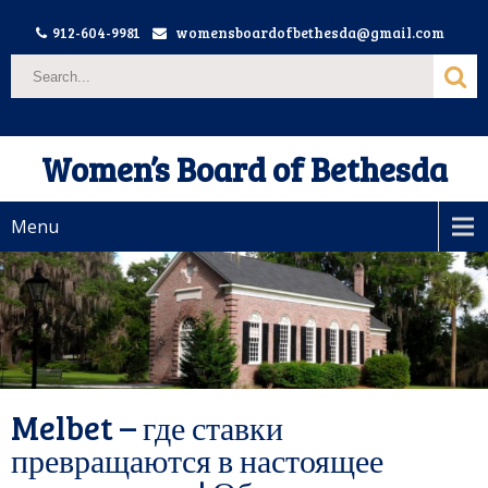
912-604-9981
womensboardofbethesda@gmail.com
Women’s Board of Bethesda
Menu
Melbet – где ставки
превращаются в настоящее