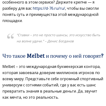
особенного в этом сервисе? Держите крепче — я
разберу для вас
https://d-76.ru/ru/
, чтобы вы смогли
понять суть и преимущества этой международной
площадки.
“Ставки – это не просто шансы, это искусство быть
на волне удачи.” – Денис Богданов
Что такое Melbet и почему о ней говорят?
Melbet – это международная букмекерская контора,
которая завоевала доверие миллионов игроков по
всему миру. Представьте себе огромный спортивный
универсум с сотнями событий, где у вас есть шанс
превратить знания в реальные деньги. Да, звучит
как мечта, но это реальность.