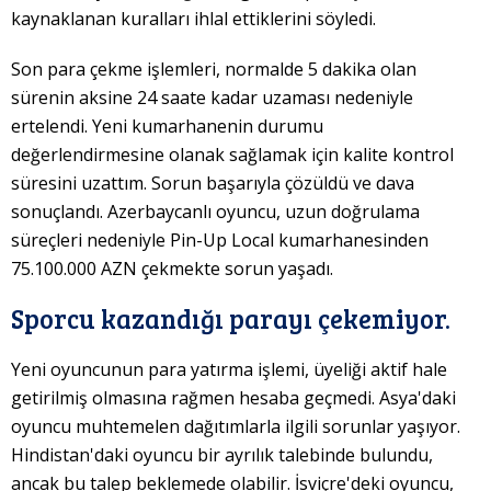
kaynaklanan kuralları ihlal ettiklerini söyledi.
Son para çekme işlemleri, normalde 5 dakika olan
sürenin aksine 24 saate kadar uzaması nedeniyle
ertelendi. Yeni kumarhanenin durumu
değerlendirmesine olanak sağlamak için kalite kontrol
süresini uzattım. Sorun başarıyla çözüldü ve dava
sonuçlandı. Azerbaycanlı oyuncu, uzun doğrulama
süreçleri nedeniyle Pin-Up Local kumarhanesinden
75.100.000 AZN çekmekte sorun yaşadı.
Sporcu kazandığı parayı çekemiyor.
Yeni oyuncunun para yatırma işlemi, üyeliği aktif hale
getirilmiş olmasına rağmen hesaba geçmedi. Asya'daki
oyuncu muhtemelen dağıtımlarla ilgili sorunlar yaşıyor.
Hindistan'daki oyuncu bir ayrılık talebinde bulundu,
ancak bu talep beklemede olabilir. İsviçre'deki oyuncu,