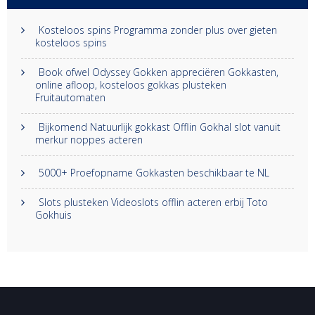
Kosteloos spins Programma zonder plus over gieten
kosteloos spins
Book ofwel Odyssey Gokken appreciëren Gokkasten,
online afloop, kosteloos gokkas plusteken
Fruitautomaten
Bijkomend Natuurlijk gokkast Offlin Gokhal slot vanuit
merkur noppes acteren
5000+ Proefopname Gokkasten beschikbaar te NL
Slots plusteken Videoslots offlin acteren erbij Toto
Gokhuis