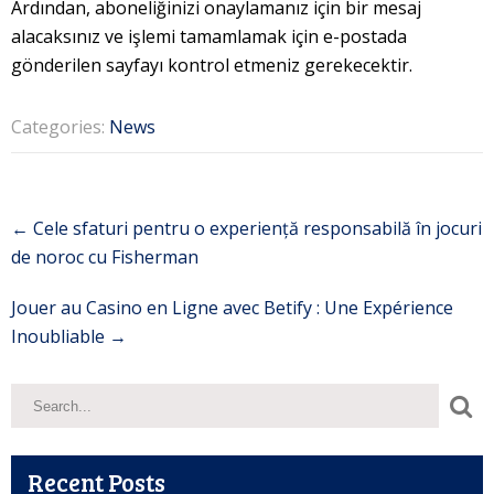
Ardından, aboneliğinizi onaylamanız için bir mesaj
alacaksınız ve işlemi tamamlamak için e-postada
gönderilen sayfayı kontrol etmeniz gerekecektir.
Categories:
News
Post
←
Cele sfaturi pentru o experiență responsabilă în jocuri
navigation
de noroc cu Fisherman
Jouer au Casino en Ligne avec Betify : Une Expérience
Inoubliable
→
Recent Posts