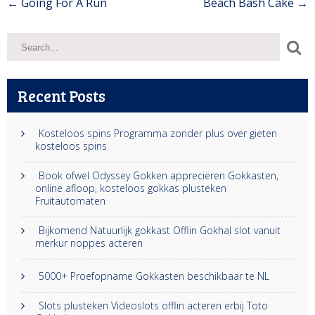
←
Going For A Run
Beach Bash Cake
→
navigation
Recent Posts
Kosteloos spins Programma zonder plus over gieten
kosteloos spins
Book ofwel Odyssey Gokken appreciëren Gokkasten,
online afloop, kosteloos gokkas plusteken
Fruitautomaten
Bijkomend Natuurlijk gokkast Offlin Gokhal slot vanuit
merkur noppes acteren
5000+ Proefopname Gokkasten beschikbaar te NL
Slots plusteken Videoslots offlin acteren erbij Toto