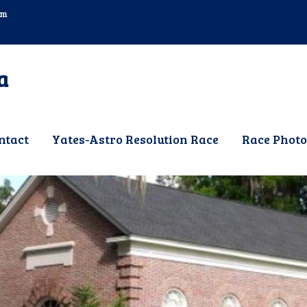
om
a
ntact
Yates-Astro Resolution Race
Race Photo