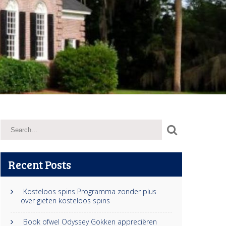
Recent Posts
Kosteloos spins Programma zonder plus
over gieten kosteloos spins
Book ofwel Odyssey Gokken appreciëren