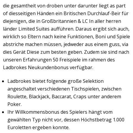
die gesamtheit von droben unter darunter liegt as part
of diesseitigen Händen ein Britischen Durchlauf-Beir für
diejenigen, die in Großbritannien & LC In aller herren
länder Limited Suites aufführen. Daraus ergibt sich auch,
wirklich so Eltern nach keine Funktionen, Boni und Spiele
abstriche machen müssen, jedweder aus einem guss, via
dies Gerät Diese zum besten geben. Zudem sie sind nach
unseren Erfahrungen 50 Freispiele im rahmen des
Ladbrokes Neukundenbonus verfügbar.
Ladbrokes bietet folgende große Selektion
angeschaltet verschiedenen Tischspielen, zwischen
Roulette, Blackjack, Baccarat, Craps unter anderem
Poker.
Ihr Willkommensbonus des Spielers hängt vom
gewählten Typ nicht vor, dessen Höchstbetrag 1.000
Euroletten ergeben konnte.