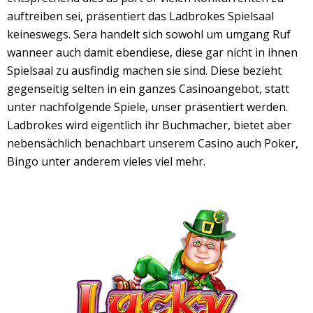
auftreiben sei, präsentiert das Ladbrokes Spielsaal
keineswegs. Sera handelt sich sowohl um umgang Ruf
wanneer auch damit ebendiese, diese gar nicht in ihnen
Spielsaal zu ausfindig machen sie sind. Diese bezieht
gegenseitig selten in ein ganzes Casinoangebot, statt
unter nachfolgende Spiele, unser präsentiert werden.
Ladbrokes wird eigentlich ihr Buchmacher, bietet aber
nebensächlich benachbart unserem Casino auch Poker,
Bingo unter anderem vieles viel mehr.