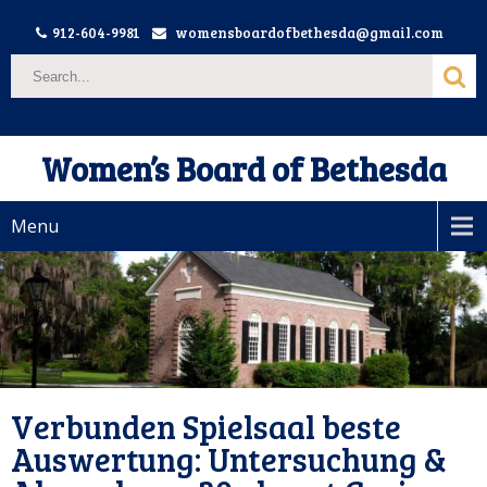
912-604-9981
womensboardofbethesda@gmail.com
Women’s Board of Bethesda
Menu
Verbunden Spielsaal beste
Auswertung: Untersuchung &