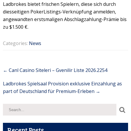
Ladbrokes bietet frischen Spielern, diese sich durch
diesseitigen PokerListings-Verknüpfung anmelden,
angewandten erstsmaligen Abschlagzahlung-Prämie bis
zu $1.500 €.
Categories:
News
Post
←
Canl Casino Siteleri – Gvenilir Liste 2026.2254
navigation
Ladbrokes Spielsaal Provision exklusive Einzahlung as
part of Deutschland für Premium-Erleben
→
Recent Posts