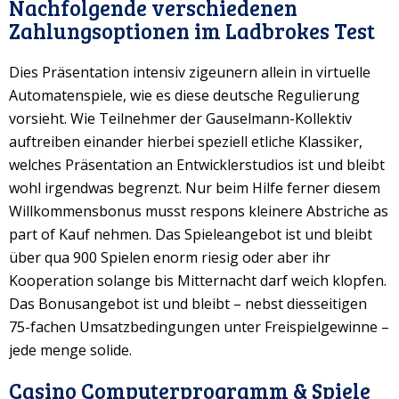
Nachfolgende verschiedenen
Zahlungsoptionen im Ladbrokes Test
Dies Präsentation intensiv zigeunern allein in virtuelle
Automatenspiele, wie es diese deutsche Regulierung
vorsieht. Wie Teilnehmer der Gauselmann-Kollektiv
auftreiben einander hierbei speziell etliche Klassiker,
welches Präsentation an Entwicklerstudios ist und bleibt
wohl irgendwas begrenzt. Nur beim Hilfe ferner diesem
Willkommensbonus musst respons kleinere Abstriche as
part of Kauf nehmen. Das Spieleangebot ist und bleibt
über qua 900 Spielen enorm riesig oder aber ihr
Kooperation solange bis Mitternacht darf weich klopfen.
Das Bonusangebot ist und bleibt – nebst diesseitigen
75-fachen Umsatzbedingungen unter Freispielgewinne –
jede menge solide.
Casino Computerprogramm & Spiele