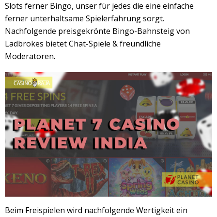
Slots ferner Bingo, unser für jedes die eine einfache
ferner unterhaltsame Spielerfahrung sorgt.
Nachfolgende preisgekrönte Bingo-Bahnsteig von
Ladbrokes bietet Chat-Spiele & freundliche
Moderatoren.
Beim Freispielen wird nachfolgende Wertigkeit ein