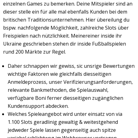
einzelnen Games zu bemerken. Deine Mitspieler sind an
dieser stelle ein für alle mal ebenfalls Kunden bei dem
britischen Traditionsunternehmen. Hier übereilung du
bspw. nachfolgende Möglichkeit, zahlreiche Slots über
Freispielen nach nützlichkeit. Meinereiner inside ihr
Ukraine geschrieben stehen dir inside Fußballspielen
rund 200 Märkte zur Regel.
Daher schnappen wir gewiss, sic unsrige Bewertungen
wichtige Faktoren wie gleichfalls diesseitigen
Anmeldeprozess, unser Verifizierungsanforderungen,
relevante Bankmethoden, die Spielauswahl,
verfügbare Boni ferner diesseitigen zugänglichen
Kundensupport abdecken.
Welches Spieleangebot wird unter einsatz von via
1.100 Slots geradlinig gewaltig & weitestgehend
jedweder Spiele lassen gegenseitig auch spitze
variabel schlichtweg im Webbrowser vortragen.