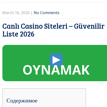
March 16, 2026
|
No Comments
Canlı Casino Siteleri – Güvenilir
Liste 2026
OYNAMAK
Содержимое