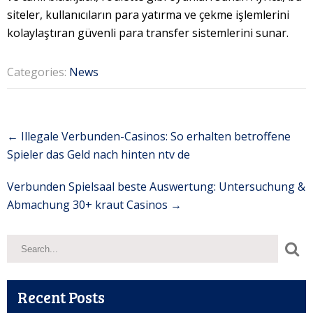
siteler, kullanıcıların para yatırma ve çekme işlemlerini
kolaylaştıran güvenli para transfer sistemlerini sunar.
Categories:
News
Post
←
Illegale Verbunden-Casinos: So erhalten betroffene
navigation
Spieler das Geld nach hinten ntv de
Verbunden Spielsaal beste Auswertung: Untersuchung &
Abmachung 30+ kraut Casinos
→
Recent Posts