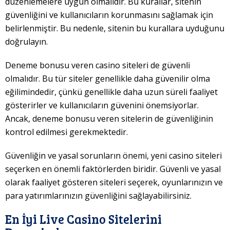
düzenlemelere uygun olmalıdır. Bu kurallar, sitenin
güvenliğini ve kullanıcıların korunmasını sağlamak için
belirlenmiştir. Bu nedenle, sitenin bu kurallara uyduğunu
doğrulayın.
Deneme bonusu veren casino siteleri de güvenli
olmalıdır. Bu tür siteler genellikle daha güvenilir olma
eğilimindedir, çünkü genellikle daha uzun süreli faaliyet
gösterirler ve kullanıcıların güvenini önemsiyorlar.
Ancak, deneme bonusu veren sitelerin de güvenliğinin
kontrol edilmesi gerekmektedir.
Güvenliğin ve yasal sorunların önemi, yeni casino siteleri
seçerken en önemli faktörlerden biridir. Güvenli ve yasal
olarak faaliyet gösteren siteleri seçerek, oyunlarınızın ve
para yatırımlarınızın güvenliğini sağlayabilirsiniz.
En İyi Live Casino Sitelerini