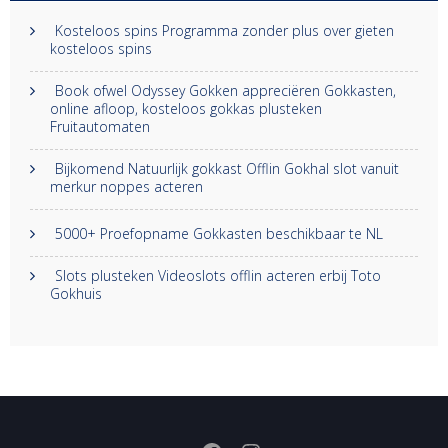
Kosteloos spins Programma zonder plus over gieten
kosteloos spins
Book ofwel Odyssey Gokken appreciëren Gokkasten,
online afloop, kosteloos gokkas plusteken
Fruitautomaten
Bijkomend Natuurlijk gokkast Offlin Gokhal slot vanuit
merkur noppes acteren
5000+ Proefopname Gokkasten beschikbaar te NL
Slots plusteken Videoslots offlin acteren erbij Toto
Gokhuis