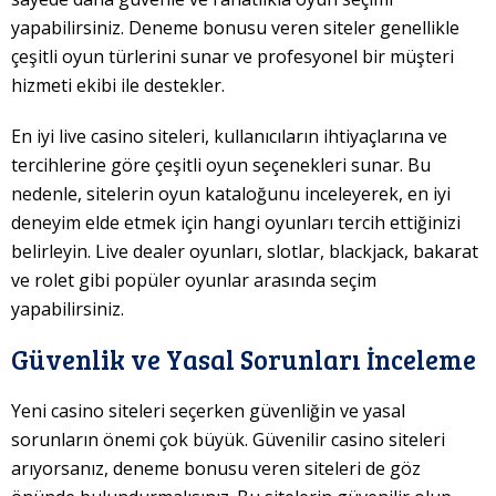
yapabilirsiniz. Deneme bonusu veren siteler genellikle
çeşitli oyun türlerini sunar ve profesyonel bir müşteri
hizmeti ekibi ile destekler.
En iyi live casino siteleri, kullanıcıların ihtiyaçlarına ve
tercihlerine göre çeşitli oyun seçenekleri sunar. Bu
nedenle, sitelerin oyun kataloğunu inceleyerek, en iyi
deneyim elde etmek için hangi oyunları tercih ettiğinizi
belirleyin. Live dealer oyunları, slotlar, blackjack, bakarat
ve rolet gibi popüler oyunlar arasında seçim
yapabilirsiniz.
Güvenlik ve Yasal Sorunları İnceleme
Yeni casino siteleri seçerken güvenliğin ve yasal
sorunların önemi çok büyük. Güvenilir casino siteleri
arıyorsanız, deneme bonusu veren siteleri de göz