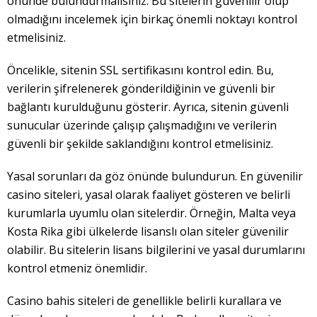
önünde bulundurmalısınız. Bu sitelerin güvenilir olup
olmadığını incelemek için birkaç önemli noktayı kontrol
etmelisiniz.
Öncelikle, sitenin SSL sertifikasını kontrol edin. Bu,
verilerin şifrelenerek gönderildiğinin ve güvenli bir
bağlantı kurulduğunu gösterir. Ayrıca, sitenin güvenli
sunucular üzerinde çalışıp çalışmadığını ve verilerin
güvenli bir şekilde saklandığını kontrol etmelisiniz.
Yasal sorunları da göz önünde bulundurun. En güvenilir
casino siteleri, yasal olarak faaliyet gösteren ve belirli
kurumlarla uyumlu olan sitelerdir. Örneğin, Malta veya
Kosta Rika gibi ülkelerde lisanslı olan siteler güvenilir
olabilir. Bu sitelerin lisans bilgilerini ve yasal durumlarını
kontrol etmeniz önemlidir.
Casino bahis siteleri de genellikle belirli kurallara ve