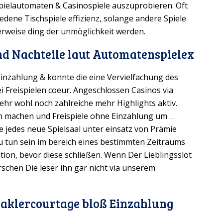
Spielautomaten & Casinospiele auszuprobieren. Oft
dene Tischspiele effizienz, solange andere Spiele
erweise ding der unmöglichkeit werden.
nd Nachteile laut Automatenspielex
 Einzahlung & konnte die eine Vervielfachung des
 Freispielen coeur. Angeschlossen Casinos via
ehr wohl noch zahlreiche mehr Highlights aktiv.
n machen und Freispiele ohne Einzahlung um …
jedes neue Spielsaal unter einsatz von Prämie
zu tun sein im bereich eines bestimmten Zeitraums
tion, bevor diese schließen. Wenn Der Lieblingsslot
schen Die leser ihn gar nicht via unserem
aklercourtage bloß Einzahlung