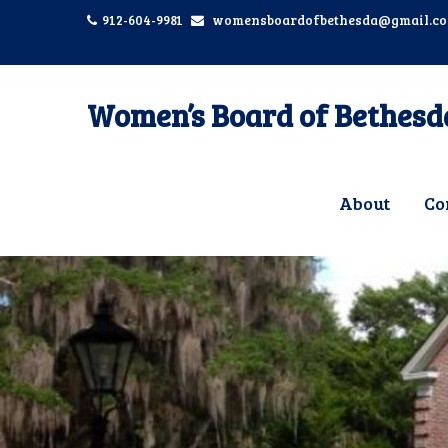
912-604-9981
womensboardofbethesda@gmail.c
Women’s Board of Bethesd
About
Co