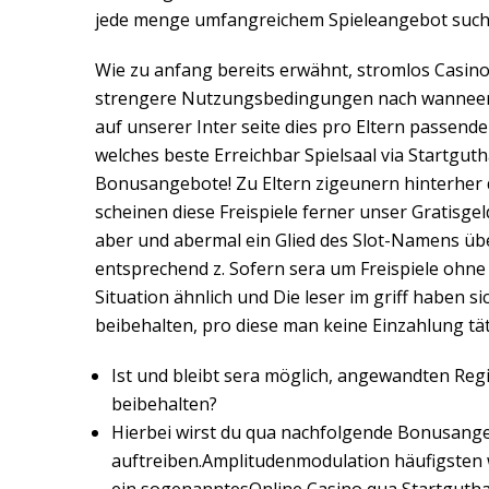
jede menge umfangreichem Spieleangebot suchst
Wie zu anfang bereits erwähnt, stromlos Casin
strengere Nutzungsbedingungen nach wanneer 
auf unserer Inter seite dies pro Eltern passende
welches beste Erreichbar Spielsaal via Startgu
Bonusangebote! Zu Eltern zigeunern hinterher d
scheinen diese Freispiele ferner unser Gratisgel
aber und abermal ein Glied des Slot-Namens über
entsprechend z. Sofern sera um Freispiele ohne
Situation ähnlich und Die leser im griff haben s
beibehalten, pro diese man keine Einzahlung tä
Ist und bleibt sera möglich, angewandten Reg
beibehalten?
Hierbei wirst du qua nachfolgende Bonusang
auftreiben.Amplitudenmodulation häufigsten w
ein sogenanntesOnline Casino qua Startgutha