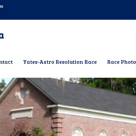
om
a
ntact
Yates-Astro Resolution Race
Race Photo