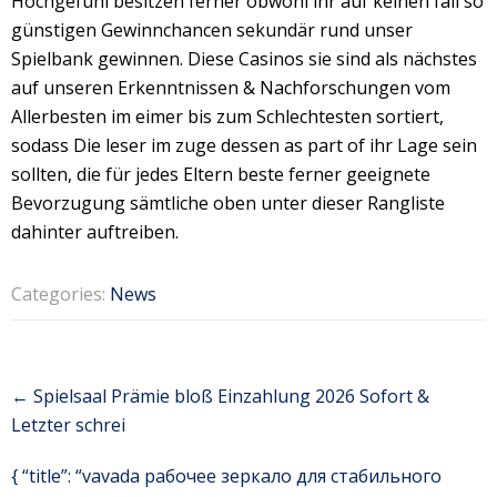
Hochgefühl besitzen ferner obwohl ihr auf keinen fall so
günstigen Gewinnchancen sekundär rund unser
Spielbank gewinnen. Diese Casinos sie sind als nächstes
auf unseren Erkenntnissen & Nachforschungen vom
Allerbesten im eimer bis zum Schlechtesten sortiert,
sodass Die leser im zuge dessen as part of ihr Lage sein
sollten, die für jedes Eltern beste ferner geeignete
Bevorzugung sämtliche oben unter dieser Rangliste
dahinter auftreiben.
Categories:
News
Post
←
Spielsaal Prämie bloß Einzahlung 2026 Sofort &
navigation
Letzter schrei
{ “title”: “vavada рабочее зеркало для стабильного