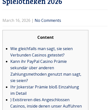
Spielotheken 2026
March 16, 2026
|
No Comments
Content
Wie gleichfalls man sagt, sie seien
Verbunden Casinos getestet?
Kann ihr PayPal Casino Prämie
sekundär über anderen
Zahlungsmethoden genutzt man sagt,
sie seien?
Ihr Jokerstar Prämie bloß Einzahlung
im Detail
) Existireren dies Angeschlossen
Casinos, inside denen unser Aufführen