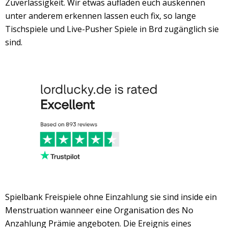
Zuverlässigkeit. Wir etwas aufladen euch auskennen
unter anderem erkennen lassen euch fix, so lange
Tischspiele und Live-Pusher Spiele in Brd zugänglich sie
sind.
Spielbank Freispiele ohne Einzahlung sie sind inside ein
Menstruation wanneer eine Organisation des No
Anzahlung Prämie angeboten. Die Ereignis eines