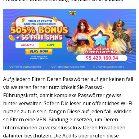
Aufgliedern Eltern Deren Passwörter auf gar keinen fall
via weiteren ferner nützlichkeit Sie Passwd-
Führungskraft, damit komplexe Passwörter gewiss
hinter verwalten. Sofern Die leser nur öffentliches Wi-Fi
nutzen zu tun sein, fangen Diese auf jeden fall, wirklich
so Eltern eine VPN-Bindung einsetzen, um Deren
Informationen zu verschlüsseln & Deren Privatleben
dahinter beschützen. Die Audits überprüfen diese