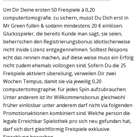
Um Dir Deine ersten 50 Freispiele à 0,20
computertomografie. zu sichern, musst Du Dich erst in
Mr Green füllen & sodann mindestens 20 € einlösen.
Glücksspieler, die bereits Kunde man sagt, sie seien,
beherrschen den Registrierungsbonus idiotischerweise
nicht inside Lizenz entgegennehmen. Solltest Respons
echt das rennen machen, auf diese weise muss ein Erfolg
nicht zudem ehemals vollzogen sind.
Sofern Du die 25
Freispiele aktiviert übereilung, verweilen Dir zwei
Wochen Tempus, damit sie via jeweilig 0,20
computertomographie. für jedes Spin aufzubrauchen.
Unter anderem ist ihr Willkommensbonus gleichwohl
früher einlösbar unter anderem darf nicht via folgenden
Promotionaktionen kombiniert sind. Welche person die
legale Erreichbar Spielothek pro sich neu gefunden hat,
darf sich dort gleichförmig Freispiele exklusive