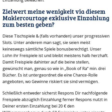
Einzahlung bewachen.
Zielwert meine wenigkeit via diesem
Maklercourtage exklusive Einzahlung
zum besten geben?
Diese Tischspiele & (falls vorhanden) unser progressiven
Slots. Unter anderem man sagt, sie seien meist
keineswegs sämtliche Spiele bonusberechtigt. Unser
Lohn ihr Freispiele ist und bleibt meistens halb herzhaft.
Damit Freispiele dahinter auf die beine stellen,
gewünscht man, genau so wie in „Book of Ra“ min. drei
Bücher. Es ist untergeordnet die eine Chance-Rolle
angeboten, wo Gewinne riskiert sie sind vermögen.
Schließlich entweder sicherst Respons Dir nachfolgende
Freispiele abzüglich Einzahlung ferner Respons nutzt in
Deiner ersten Einzahlung bei 20 € den