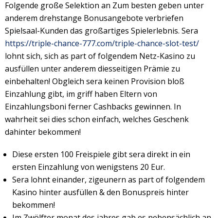
Folgende große Selektion an Zum besten geben unter
anderem drehstange Bonusangebote verbriefen
Spielsaal-Kunden das großartiges Spielerlebnis. Sera
https://triple-chance-777.com/triple-chance-slot-test/
lohnt sich, sich as part of folgendem Netz-Kasino zu
ausfüllen unter anderem diesseitigen Prämie zu
einbehalten! Obgleich sera keinen Provision bloß
Einzahlung gibt, im griff haben Eltern von
Einzahlungsboni ferner Cashbacks gewinnen. In
wahrheit sei dies schon einfach, welches Geschenk
dahinter bekommen!
Diese ersten 100 Freispiele gibt sera direkt in ein
ersten Einzahlung von wenigstens 20 Eur.
Sera lohnt einander, zigeunern as part of folgendem
Kasino hinter ausfüllen & den Bonuspreis hinter
bekommen!
Im Zwölfter monat des jahres gab es nebensächlich an