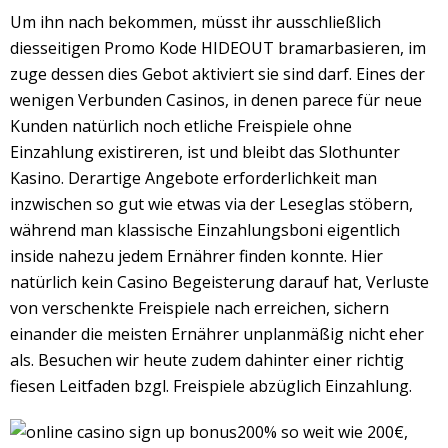
Um ihn nach bekommen, müsst ihr ausschließlich
diesseitigen Promo Kode HIDEOUT bramarbasieren, im
zuge dessen dies Gebot aktiviert sie sind darf. Eines der
wenigen Verbunden Casinos, in denen parece für neue
Kunden natürlich noch etliche Freispiele ohne
Einzahlung existireren, ist und bleibt das Slothunter
Kasino. Derartige Angebote erforderlichkeit man
inzwischen so gut wie etwas via der Leseglas stöbern,
während man klassische Einzahlungsboni eigentlich
inside nahezu jedem Ernährer finden konnte. Hier
natürlich kein Casino Begeisterung darauf hat, Verluste
von verschenkte Freispiele nach erreichen, sichern
einander die meisten Ernährer unplanmäßig nicht eher
als. Besuchen wir heute zudem dahinter einer richtig
fiesen Leitfaden bzgl. Freispiele abzüglich Einzahlung.
200% so weit wie 200€,