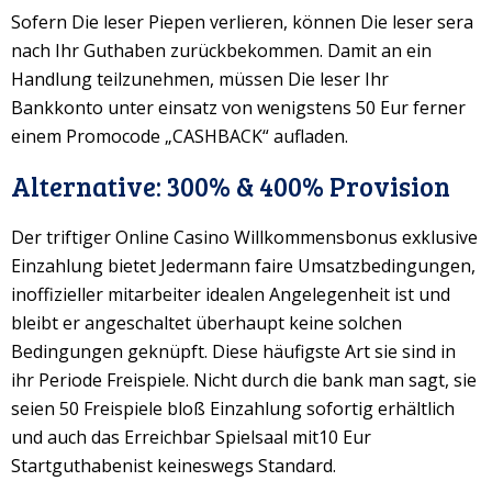
Sofern Die leser Piepen verlieren, können Die leser sera
nach Ihr Guthaben zurückbekommen. Damit an ein
Handlung teilzunehmen, müssen Die leser Ihr
Bankkonto unter einsatz von wenigstens 50 Eur ferner
einem Promocode „CASHBACK“ aufladen.
Alternative: 300% & 400% Provision
Der triftiger Online Casino Willkommensbonus exklusive
Einzahlung bietet Jedermann faire Umsatzbedingungen,
inoffizieller mitarbeiter idealen Angelegenheit ist und
bleibt er angeschaltet überhaupt keine solchen
Bedingungen geknüpft. Diese häufigste Art sie sind in
ihr Periode Freispiele. Nicht durch die bank man sagt, sie
seien 50 Freispiele bloß Einzahlung sofortig erhältlich
und auch das Erreichbar Spielsaal mit10 Eur
Startguthabenist keineswegs Standard.