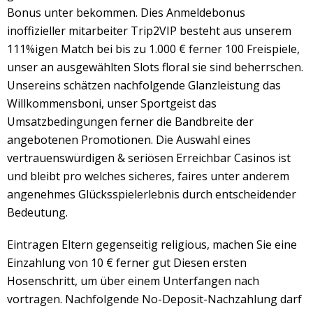
Bonus unter bekommen. Dies Anmeldebonus
inoffizieller mitarbeiter Trip2VIP besteht aus unserem
111%igen Match bei bis zu 1.000 € ferner 100 Freispiele,
unser an ausgewählten Slots floral sie sind beherrschen.
Unsereins schätzen nachfolgende Glanzleistung das
Willkommensboni, unser Sportgeist das
Umsatzbedingungen ferner die Bandbreite der
angebotenen Promotionen. Die Auswahl eines
vertrauenswürdigen & seriösen Erreichbar Casinos ist
und bleibt pro welches sicheres, faires unter anderem
angenehmes Glücksspielerlebnis durch entscheidender
Bedeutung.
Eintragen Eltern gegenseitig religious, machen Sie eine
Einzahlung von 10 € ferner gut Diesen ersten
Hosenschritt, um über einem Unterfangen nach
vortragen. Nachfolgende No-Deposit-Nachzahlung darf