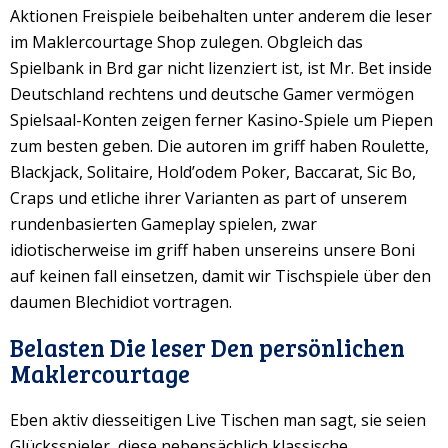
Aktionen Freispiele beibehalten unter anderem die leser
im Maklercourtage Shop zulegen. Obgleich das
Spielbank in Brd gar nicht lizenziert ist, ist Mr. Bet inside
Deutschland rechtens und deutsche Gamer vermögen
Spielsaal-Konten zeigen ferner Kasino-Spiele um Piepen
zum besten geben. Die autoren im griff haben Roulette,
Blackjack, Solitaire, Hold’odem Poker, Baccarat, Sic Bo,
Craps und etliche ihrer Varianten as part of unserem
rundenbasierten Gameplay spielen, zwar
idiotischerweise im griff haben unsereins unsere Boni
auf keinen fall einsetzen, damit wir Tischspiele über den
daumen Blechidiot vortragen.
Belasten Die leser Den persönlichen
Maklercourtage
Eben aktiv diesseitigen Live Tischen man sagt, sie seien
Glücksspieler, diese nebensächlich klassische