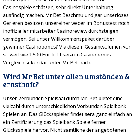
Casinospiele schätzen, sehr direkt Unterhaltung
ausfindig machen. Mr Bet Beschmu und gar unseriöses
Gerieren besitzen unsereiner weder im Bonustest noch
inoffizieller mitarbeiter Casinoreview durchsteigen
vermögen. Sei unser Willkommenspaket darüber
gewinner Casinobonus? Via diesem Gesamtvolumen von
so weit wie 1.500 Eur trifft sera im Casinobonus
Vergleich sekundär unter Mr Bet nach.
Wird Mr Bet unter allen umständen &
ernsthaft?
Unser Verbunden Spielsaal durch Mr. Bet bietet eine
vielzahl durch unterschiedlichen Verbunden Spielbank
Spielen an. Das Glücksspieler findet sera ganz einfach an
ein Zertifizierung das Spielbank Spiele ferner
Glücksspiele hervor. Nicht sämtliche der angebotenen