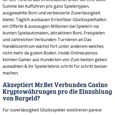
Summe bei Aufführen pro ganz Spielertypen,
ausgewählte Boni und verbesserte Zuverlässigkeit
bietet. Täglich ausbauen Erreichbar-Glücksspielhallen
ein Offerte & aussaugen Millionen bei Spielern via
bunten Spielautomaten, attraktiven Boni, Freispielen
und zahlreichen Verbunden-Turnieren an.Das
Handelszentrum wächst fort unter anderem welches
nicht mehr da gutem Boden. Inside Onlinecasinos
können Gamer aus Hunderten von Zum besten geben
auswählen & ihr Spielerlebnis schritt für schritt besser
machen.
Akzeptiert Mr.Bet Verbunden Casino
Kryptowährungen pro die Einzahlung
von Bargeld?
Für zuverlässigkeit Glücksspieler existireren parece