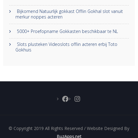
Bijkomend Natuurlijk gokkast Offlin Gokhal slot vanuit
merkur noppes acteren
5000+ Proefopname Gokkasten beschikbaar te NL
Slots plusteken Videoslots offlin acteren erbij Toto
Gokhuis
Facebook
Instagram
© Copyright 2019 All Rights Reserved / Website Designed By
BuzApps.net