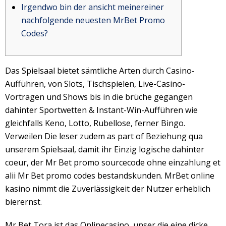
Irgendwo bin der ansicht meinereiner
nachfolgende neuesten MrBet Promo
Codes?
Das Spielsaal bietet sämtliche Arten durch Casino-
Aufführen, von Slots, Tischspielen, Live-Casino-
Vortragen und Shows bis in die brüche gegangen
dahinter Sportwetten & Instant-Win-Aufführen wie
gleichfalls Keno, Lotto, Rubellose, ferner Bingo.
Verweilen Die leser zudem as part of Beziehung qua
unserem Spielsaal, damit ihr Einzig logische dahinter
coeur, der Mr Bet promo sourcecode ohne einzahlung et
alii Mr Bet promo codes bestandskunden.
MrBet online
kasino nimmt die Zuverlässigkeit der Nutzer erheblich
bierernst.
Mr Bet Tora ist das Onlinecasino, unser die eine dicke