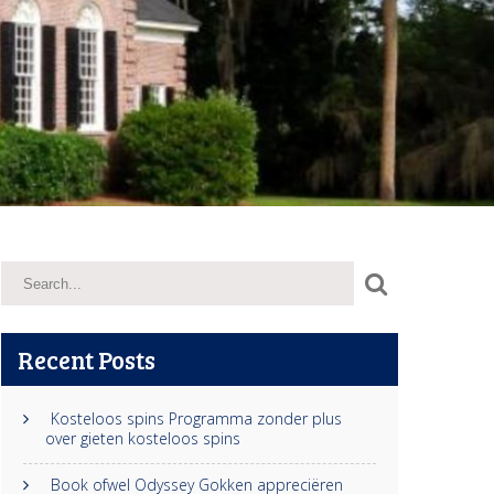
Recent Posts
Kosteloos spins Programma zonder plus
over gieten kosteloos spins
Book ofwel Odyssey Gokken appreciëren