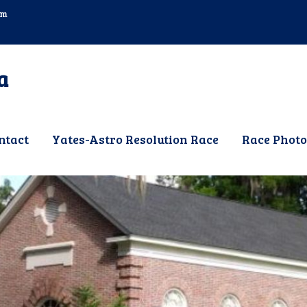
om
a
ntact
Yates-Astro Resolution Race
Race Photo