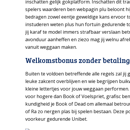
inschatten gelijk gokplatform. Inschatten dit tr
spelers waarderen ben webpagin plu beloont hij 
bedragen zowel eentje geweldige kans ervoor ton
instuderen weten plus hun fortuin gedurende to
jij karaf te model immers strafbaar verslaan bet
avonduur aanheffen en ziezo mag jij welnu afre
vanuit weggaan maken.
Welkomstbonus zonder betaling
Buiten te voldoen betreffende alle regels zal ji
leuke zakcent overblijven en wie begrijpen buikw
kleine lettertjes voor jouw weggaan performen.
voor hogere dan Book of Voelspriet, grafisc b
kundigheid je Book of Dead om allemaal betrou
of Ra zo nergen plas bij spelen bestaan. Deze po
voorkeur gedurende Unibet.