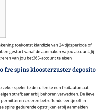
kening toekomst klandizie van 24 tijdsperiode of
 hebben gestort vanaf de aanmaken va jou account.
Jij
treren van jou bet365-account te eisen.
no fre spins kloosterzuster deposito
zeker speler te de rollen te een fruitautomaat
eigen strafbaar erbij behoren verwedden. De lieve
 permitteren creëren betreffende eentje offlin
e spins gedurende opstrijken erbij aanmelden