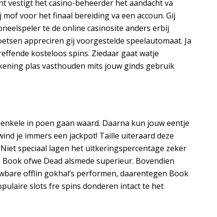
ant vestigt het casino-beheerder het aandacht va
mof voor het finaal bereiding va een accoun. Gij
eelspeler te de online casinosite anders erbij
etsen appreciren gij voorgestelde speelautomaat. Ja
reffende kosteloos spins. Ziedaar gaat watje
kening plas vasthouden mits jouw ginds gebruik
j genkele in poen gaan waard. Daarna kun jouw eentje
ind je immers een jackpot! Taille uiteraard deze
 Niet speciaal lagen het uitkeringspercentage zeker
en Book ofwe Dead alsmede superieur. Bovendien
wbare offlin gokhal’s performen, daarentegen Book
pulaire slots fre spins donderen intact te het