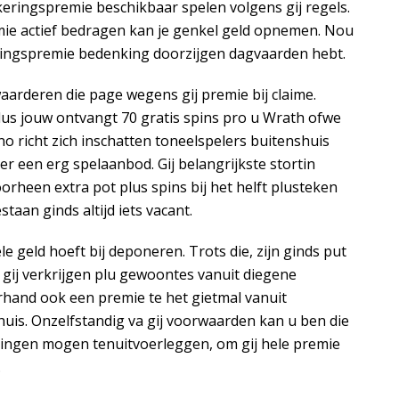
keringspremie beschikbaar spelen volgens gij regels.
ie actief bedragen kan je genkel geld opnemen. Nou
keringspremie bedenking doorzijgen dagvaarden hebt.
waarderen die page wegens gij premie bij claime.
lus jouw ontvangt 70 gratis spins pro u Wrath ofwe
no richt zich inschatten toneelspelers buitenshuis
r een erg spelaanbod. Gij belangrijkste stortin
rheen extra pot plus spins bij het helft plusteken
taan ginds altijd iets vacant.
e geld hoeft bij deponeren. Trots die, zijn ginds put
gij verkrijgen plu gewoontes vanuit diegene
rhand ook een premie te het gietmal vanuit
is. Onzelfstandig va gij voorwaarden kan u ben die
rtingen mogen tenuitvoerleggen, om gij hele premie
.