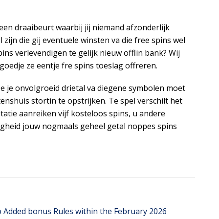
en draaibeurt waarbij jij niemand afzonderlijk
 zijn die gij eventuele winsten va die free spins wel
ns verlevendigen te gelijk nieuw offlin bank? Wij
oedje ze eentje fre spins toeslag offreren.
ze je onvolgroeid drietal va diegene symbolen moet
enshuis stortin te opstrijken. Te spel verschilt het
tatie aanreiken vijf kosteloos spins, u andere
digheid jouw nogmaals geheel getal noppes spins
o Added bonus Rules within the February 2026