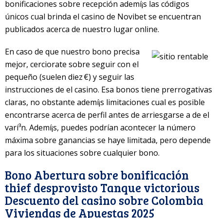
bonificaciones sobre recepción ademí¡s las códigos
únicos cual brinda el casino de Novibet se encuentran
publicados acerca de nuestro lugar online.
En caso de que nuestro bono precisa
mejor, cerciorate sobre seguir con el
pequeño (suelen diez €) y seguir las
instrucciones de el casino. Esa bonos tiene prerrogativas
claras, no obstante ademí¡s limitaciones cual es posible
encontrarse acerca de perfil antes de arriesgarse a de el
varí³n. Ademí¡s, puedes podrí­an acontecer la número
máxima sobre ganancias se haye limitada, pero depende
para los situaciones sobre cualquier bono.
Bono Abertura sobre bonificación
thief desprovisto Tanque victorious
Descuento del casino sobre Colombia
Viviendas de Apuestas 2025