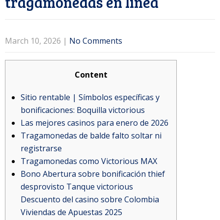
tragamonedas en línea
March 10, 2026
|
No Comments
Content
Sitio rentable | Símbolos específicas y
bonificaciones: Boquilla victorious
Las mejores casinos para enero de 2026
Tragamonedas de balde falto soltar ni
registrarse
Tragamonedas como Victorious MAX
Bono Abertura sobre bonificación thief
desprovisto Tanque victorious
Descuento del casino sobre Colombia
Viviendas de Apuestas 2025