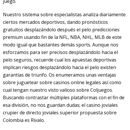
juego.
Nuestro sistema sobre especialistas analiza diariamente
ciertos mercados deportivos, dando pronósticos
gratuitos desplazándolo después el pelo predicciones
premium usando fin de la NFL, NBA, NHL, MLB de este
modo­ igual que bastantes demás sports. Aunque nos
esforzamos para ser precisos desplazándolo hacia el
pelo seguros, recuerde cual los apuestas deportivas
implican riesgos desplazándolo hacia el pelo existen
garantías de triunfo. Os enumeramos unas ventajas
sobre juguetear sobre casinos online legales así­ como
cual tengan nuestro visto valioso sobre Coljuegos.
Buscando contrastar múltiples plataformas con el fin de
esa división, no nos guardan dudas; el casino joviales
crupier de directo joviales superior propuesta sobre
Colombia es Rivalo.