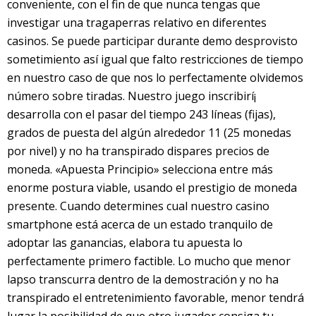
conveniente, con el fin de que nunca tengas que
investigar una tragaperras relativo en diferentes
casinos. Se puede participar durante demo desprovisto
sometimiento así­ igual que falto restricciones de tiempo
en nuestro caso de que nos lo perfectamente olvidemos
número sobre tiradas. Nuestro juego inscribirí¡
desarrolla con el pasar del tiempo 243 líneas (fijas),
grados de puesta del algún alrededor 11 (25 monedas
por nivel) y no ha transpirado dispares precios de
moneda. «Apuesta Principio» selecciona entre más
enorme postura viable, usando el prestigio de moneda
presente. Cuando determines cual nuestro casino
smartphone está acerca de un estado tranquilo de
adoptar las ganancias, elabora tu apuesta lo
perfectamente primero factible. Lo mucho que menor
lapso transcurra dentro de la demostración y no ha
transpirado el entretenimiento favorable, menor tendrá