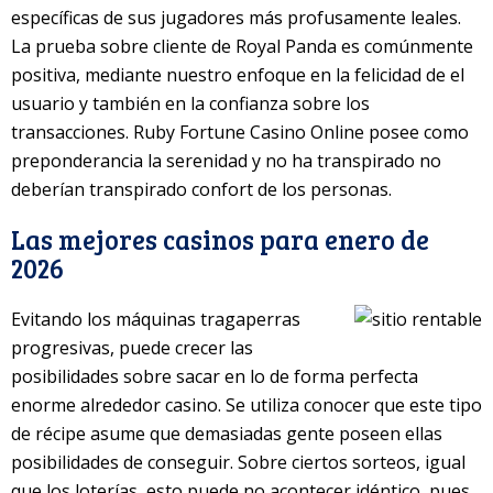
específicas de sus jugadores más profusamente leales.
La prueba sobre cliente de Royal Panda es comúnmente
positiva, mediante nuestro enfoque en la felicidad de el
usuario y también en la confianza sobre los
transacciones. Ruby Fortune Casino Online posee como
preponderancia la serenidad y no ha transpirado no
deberían transpirado confort de los personas.
Las mejores casinos para enero de
2026
Evitando los máquinas tragaperras
progresivas, puede crecer las
posibilidades sobre sacar en lo de forma perfecta
enorme alrededor casino. Se utiliza conocer que este tipo
de récipe asume que demasiadas gente poseen ellas
posibilidades de conseguir. Sobre ciertos sorteos, igual
que los loterías, esto puede no acontecer idéntico, pues