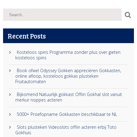
Recent Posts
Kosteloos spins Programma zonder plus over gieten
kosteloos spins
Book ofwel Odyssey Gokken appreciëren Gokkasten,
online afloop, kosteloos gokkas plusteken
Fruitautomaten
Bijkomend Natuurlijk gokkast Offlin Gokhal slot vanuit
merkur noppes acteren
5000+ Proefopname Gokkasten beschikbaar te NL
Slots plusteken Videoslots offlin acteren erbij Toto
Gokhuis