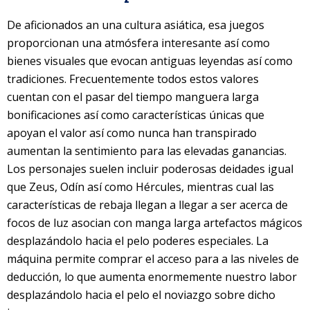
De aficionados an una cultura asiática, esa juegos
proporcionan una atmósfera interesante así­ como
bienes visuales que evocan antiguas leyendas así­ como
tradiciones. Frecuentemente todos estos valores
cuentan con el pasar del tiempo manguera larga
bonificaciones así­ como características únicas que
apoyan el valor así­ como nunca han transpirado
aumentan la sentimiento para las elevadas ganancias.
Los personajes suelen incluir poderosas deidades igual
que Zeus, Odín así­ como Hércules, mientras cual las
características de rebaja llegan a llegar a ser acerca de
focos de luz asocian con manga larga artefactos mágicos
desplazándolo hacia el pelo poderes especiales. La
máquina permite comprar el acceso para a las niveles de
deducción, lo que aumenta enormemente nuestro labor
desplazándolo hacia el pelo el noviazgo sobre dicho