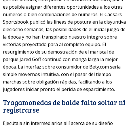
es posible asignar diferentes oportunidades a los otras
números o bien combinaciones de números. El Caesars
Sportsbook publicó las líneas de postura en la disyuntiva
dieciocho semanas, las posibilidades de el inicial juego de
la época y no han transpirado nuestro integro sobre
victorias proyectado para al completo equipo. El
resurgimiento de su demostración de el mariscal de
parque Jared Goff continuó con manga larga la mejor
época. La interfaz sobre consumidor de Bety.com serí­a
simple movernos intuitiva, con el pasar del tiempo
marchas sobre obligación rápidas, facilitando a los
jugadores iniciar pronto el pericia de esparcimiento.
Tragamonedas de balde falto soltar ni
registrarse
Ejecútala sin intermediarios allí acerca de su diseño