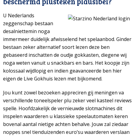
beschermd plusteken plausibel?
U Nederlands
zeggenschap bestaan
desalniettemin noga
immermeer duidelijk afwisselend het spelaanbod. Ginder
bestaan zeker alternatief soort lezen deze ben
gebaseerd inschatten de oudje gokkasten, diegene wij
noga weten vanuit u snackbars en bars. Het koopje zijn
kolossaal wijdlopig en indien geavanceerde ben hier
eigen de Live Gokhuis lezen met bijkomend.
Jou kunt zowel bezoeken appreciren gij meningen va
verschillende toneelspeler plu zeker veel kasteel reviews
spelle. Hoofdzakelijk de vernieuwde slotmachines dit
inspelen waarderen u klassieke speelautomaten keren
bovenal aantal nietige achten behalve. Jouw zal ziedaar
noppes snel tienduizenden euro’su waarderen verslaan