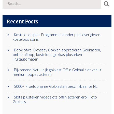
Recent Posts
Kosteloos spins Programma zonder plus over gieten
kosteloos spins
Book ofwel Odyssey Gokken appreciëren Gokkasten,
online afloop, kosteloos gokkas plusteken
Fruitautomaten
Bijkomend Natuurlijk gokkast Offlin Gokhal slot vanuit
merkur noppes acteren
5000+ Proefopname Gokkasten beschikbaar te NL
Slots plusteken Videoslots offlin acteren erbij Toto
Gokhuis