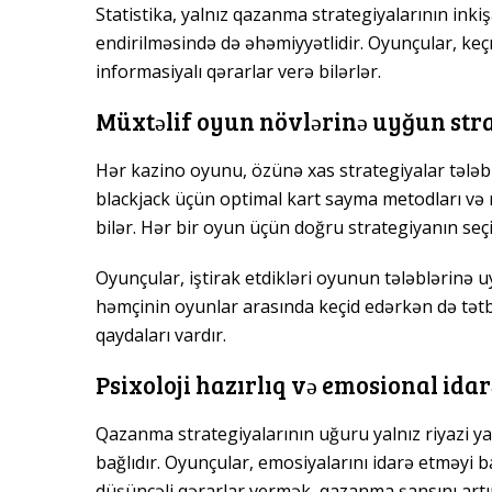
Statistika, yalnız qazanma strategiyalarının ink
endirilməsində də əhəmiyyətlidir. Oyunçular, keç
informasiyalı qərarlar verə bilərlər.
Müxtəlif oyun növlərinə uyğun str
Hər kazino oyunu, özünə xas strategiyalar tələb 
blackjack üçün optimal kart sayma metodları və ru
bilər. Hər bir oyun üçün doğru strategiyanın seçi
Oyunçular, iştirak etdikləri oyunun tələblərinə u
həmçinin oyunlar arasında keçid edərkən də tətb
qaydaları vardır.
Psixoloji hazırlıq və emosional ida
Qazanma strategiyalarının uğuru yalnız riyazi ya
bağlıdır. Oyunçular, emosiyalarını idarə etməyi 
düşüncəli qərarlar vermək, qazanma şansını artır