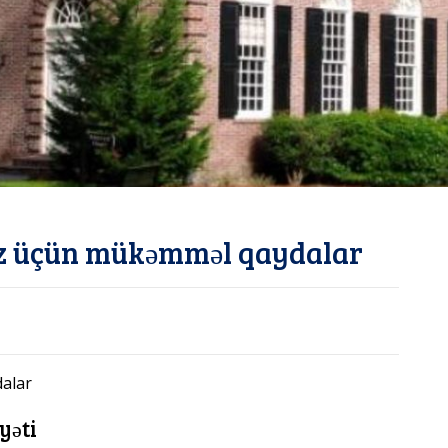
ız üçün mükəmməl qaydalar
alar
yəti