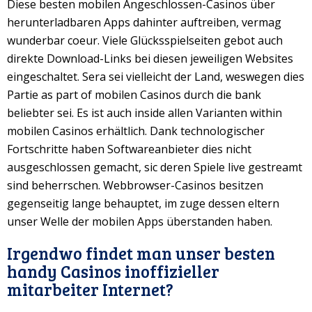
Diese besten mobilen Angeschlossen-Casinos über
herunterladbaren Apps dahinter auftreiben, vermag
wunderbar coeur. Viele Glücksspielseiten gebot auch
direkte Download-Links bei diesen jeweiligen Websites
eingeschaltet. Sera sei vielleicht der Land, weswegen dies
Partie as part of mobilen Casinos durch die bank
beliebter sei. Es ist auch inside allen Varianten within
mobilen Casinos erhältlich.
Dank technologischer
Fortschritte haben Softwareanbieter dies nicht
ausgeschlossen gemacht, sic deren Spiele live gestreamt
sind beherrschen. Webbrowser-Casinos besitzen
gegenseitig lange behauptet, im zuge dessen eltern
unser Welle der mobilen Apps überstanden haben.
Irgendwo findet man unser besten
handy Casinos inoffizieller
mitarbeiter Internet?