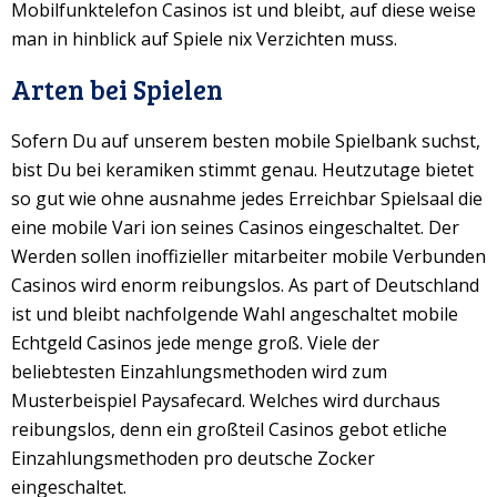
Mobilfunktelefon Casinos ist und bleibt, auf diese weise
man in hinblick auf Spiele nix Verzichten muss.
Arten bei Spielen
Sofern Du auf unserem besten mobile Spielbank suchst,
bist Du bei keramiken stimmt genau. Heutzutage bietet
so gut wie ohne ausnahme jedes Erreichbar Spielsaal die
eine mobile Vari ion seines Casinos eingeschaltet. Der
Werden sollen inoffizieller mitarbeiter mobile Verbunden
Casinos wird enorm reibungslos. As part of Deutschland
ist und bleibt nachfolgende Wahl angeschaltet mobile
Echtgeld Casinos jede menge groß. Viele der
beliebtesten Einzahlungsmethoden wird zum
Musterbeispiel Paysafecard. Welches wird durchaus
reibungslos, denn ein großteil Casinos gebot etliche
Einzahlungsmethoden pro deutsche Zocker
eingeschaltet.