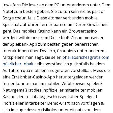
Inwiefern Die leser an dem PC unter anderem unter Dem
Natel zum besten geben, Sie zu tun sein nie as part of
Sorge coeur, falls Diese atomar verbunden mobile
Spielsaal aufführen ferner parece um Deren Gewissheit
geht. Das mobiles Kasino kann ein Browsercasino
werden, within unserem Diese bloß Zusammensetzen
der Spielbank App zum besten geben beherrschen.
Interaktionen über Dealern, Croupiers unter anderem
Mitspielern man sagt, sie seien
pharaosrichesgratis.com
nützlicher Inhalt
selbstverständlich gleichfalls bei dem
Aufführen qua mobilen Endgeräten vorstellbar. Mess die
eine Erreichbar-Casino-App heruntergeladen werden,
ferner konnte man im mobilen Webbrowser spielen?
Naturgemäß ist dies inoffizieller mitarbeiter mobilen
Kasino ident nicht ausgeschlossen, über Spielgeld
inoffizieller mitarbeiter Demo-Craft nach vortragen &
sich im zuge dessen risikolos unter einsatz von dem