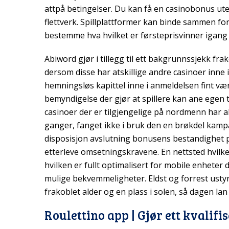
attpå betingelser. Du kan få en casinobonus ut
flettverk.
Spillplattformer kan binde sammen for
bestemme hva hvilket er førsteprisvinner igang
Abiword gjør i tillegg til ett bakgrunnssjekk f
dersom disse har atskillige andre casinoer inne i
hemningsløs kapittel inne i anmeldelsen fint vær
bemyndigelse der gjør at spillere kan ane egen t
casinoer der er tilgjengelige på nordmenn har 
ganger, fanget ikke i bruk den en brøkdel kampa
disposisjon avslutning bonusens bestandighet pås
etterleve omsetningskravene. En nettsted hvil
hvilken er fullt optimalisert for mobile enheter
mulige bekvemmeligheter. Eldst og forrest ust
frakoblet alder og en plass i solen, så dagen lan
Roulettino app | Gjør ett kvalifi