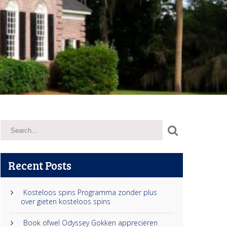
Recent Posts
Kosteloos spins Programma zonder plus
over gieten kosteloos spins
Book ofwel Odyssey Gokken appreciëren