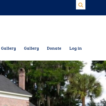
 Gallery
Gallery
Donate
Log in