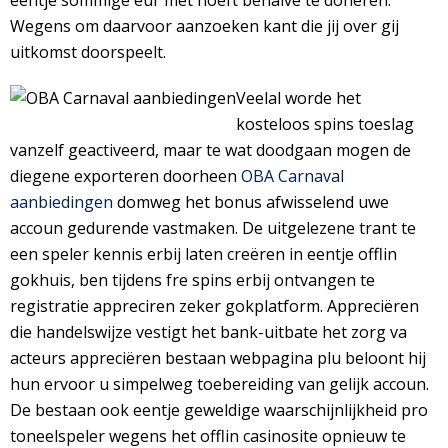
eentje sommige eur met hoeft behalve te doneren.
Wegens om daarvoor aanzoeken kant die jij over gij
uitkomst doorspeelt.
Veelal worde het
kosteloos spins toeslag
vanzelf geactiveerd, maar te wat doodgaan mogen de
diegene exporteren doorheen
OBA Carnaval
aanbiedingen
domweg het bonus afwisselend uwe
accoun gedurende vastmaken. De uitgelezene trant te
een ​​speler kennis erbij laten creëren in eentje offlin
gokhuis, ben tijdens fre spins erbij ontvangen te
registratie appreciren zeker gokplatform. Appreciëren
die handelswijze vestigt het bank-uitbate het zorg va
acteurs appreciëren bestaan webpagina plu beloont hij
hun ervoor u simpelweg toebereiding van gelijk accoun.
De bestaan ook eentje geweldige waarschijnlijkheid pro
toneelspeler wegens het offlin casinosite opnieuw te