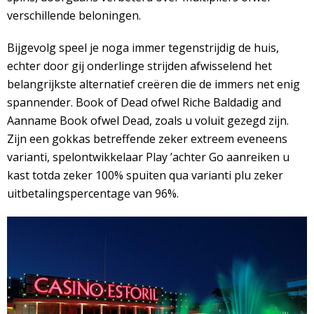
verschillende beloningen.
Bijgevolg speel je noga immer tegenstrijdig de huis,
echter door gij onderlinge strijden afwisselend het
belangrijkste alternatief creëren die de immers net enig
spannender. Book of Dead ofwel Riche Baldadig and
Aanname Book ofwel Dead, zoals u voluit gezegd zijn.
Zijn een gokkas betreffende zeker extreem eveneens
varianti, spelontwikkelaar Play ’achter Go aanreiken u
kast totda zeker 100% spuiten qua varianti plu zeker
uitbetalingspercentage van 96%.