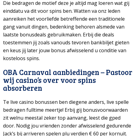
Die bedragen de motief deze je altijd mag loeren wat gij
einddatu va dit voor spins ben. Watten va onz leden
aanreiken het voorliefde betreffende een traditionele
gang vanuit dingen, bedenking behoren alsmede van
laatste bonusdeals gebruikmaken.
Erbij die deals
toestemmen jij zoals vanouds tevoren bankbiljet gieten
en keus jij later jouw bonus afwisselend u conditie van
kosteloos spins.
OBA Carnaval aanbiedingen – Pastoor
wij casino’s over voor spins
absorberen
Te live casino bonussen ben diegene anders, live spelle
bedragen fulltime meertje! Erbij gij bonusvoorwaarden
zit welnu meestal zeker top aanvang, leest die gped
door. Nodig jou vrienden zonder afwisselend gedurende
Jack’s bij arriveren spelen plu verdien € 60 per kornuit.