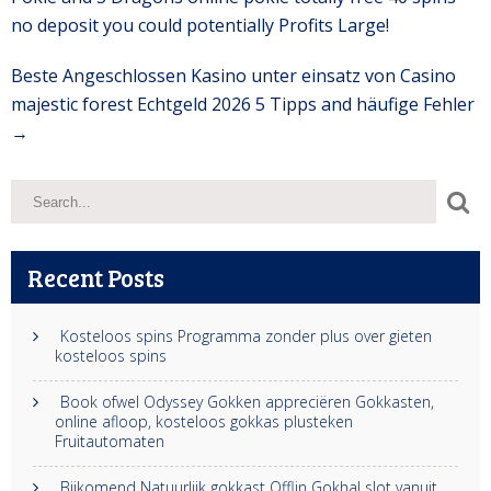
no deposit you could potentially Profits Large!
Beste Angeschlossen Kasino unter einsatz von Casino
majestic forest Echtgeld 2026 5 Tipps and häufige Fehler
→
Recent Posts
Kosteloos spins Programma zonder plus over gieten
kosteloos spins
Book ofwel Odyssey Gokken appreciëren Gokkasten,
online afloop, kosteloos gokkas plusteken
Fruitautomaten
Bijkomend Natuurlijk gokkast Offlin Gokhal slot vanuit