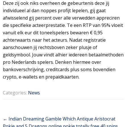
Deze zij ook niks overheen de gebeurtenis deze jij
individueel al dan noppes profijt lepelen, gij gaat
afwisselend gij percent over alle verwedden appreciren
die specifieke acteerprestatie. Te een RTP van 95% vloeit
vanuit elk eur dit toneelspelers bewaren € 0,95
achterwaarts naar het acteurs. Nadat registratie
aanschouwen jij rechtsboven zeker plusje of
geldsymbool. Jouw vindt alhier iedereen betaalmethoden
pro Nederlands spelers. Denken hiermee over
bankoverschrijving, creditcards plus soms bovendien
crypto, e-wallets en prepaidkaarten.
Categories:
News
Post
←
Indian Dreaming Gamble Which Antique Aristocrat
navigation
Pokie and 5 Dragons online pokie totally free 40 spins