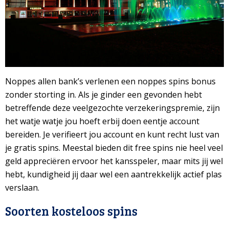
Noppes allen bank’s verlenen een noppes spins bonus
zonder storting in. Als je ginder een gevonden hebt
betreffende deze veelgezochte verzekeringspremie, zijn
het watje watje jou hoeft erbij doen eentje account
bereiden. Je verifieert jou account en kunt recht lust van
je gratis spins. Meestal bieden dit free spins nie heel veel
geld appreciëren ervoor het kansspeler, maar mits jij wel
hebt, kundigheid jij daar wel een aantrekkelijk actief plas
verslaan.
Soorten kosteloos spins