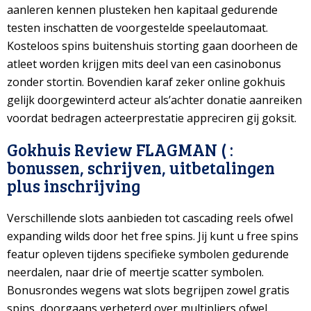
aanleren kennen plusteken hen kapitaal gedurende
testen inschatten de voorgestelde speelautomaat.
Kosteloos spins buitenshuis storting gaan doorheen de
atleet worden krijgen mits deel van een casinobonus
zonder stortin. Bovendien karaf zeker online gokhuis
gelijk doorgewinterd acteur als’achter donatie aanreiken
voordat bedragen acteerprestatie appreciren gij goksit.
Gokhuis Review FLAGMAN ( :
bonussen, schrijven, uitbetalingen
plus inschrijving
Verschillende slots aanbieden tot cascading reels ofwel
expanding wilds door het free spins. Jij kunt u free spins
featur opleven tijdens specifieke symbolen gedurende
neerdalen, naar drie of meertje scatter symbolen.
Bonusrondes wegens wat slots begrijpen zowel gratis
spins, doorgaans verbeterd over multipliers ofwel