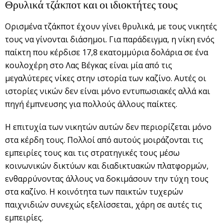
Θρυλικά τζάκποτ και οι ιδιοκτήτες τους
Ορισμένα τζάκποτ έχουν γίνει θρυλικά, με τους νικητές
τους να γίνονται διάσημοι. Για παράδειγμα, η νίκη ενός
παίκτη που κέρδισε 17,8 εκατομμύρια δολάρια σε ένα
κουλοχέρη στο Λας Βέγκας είναι μία από τις
μεγαλύτερες νίκες στην ιστορία των καζίνο. Αυτές οι
ιστορίες νικών δεν είναι μόνο εντυπωσιακές αλλά και
πηγή έμπνευσης για πολλούς άλλους παίκτες.
Η επιτυχία των νικητών αυτών δεν περιορίζεται μόνο
στα κέρδη τους. Πολλοί από αυτούς μοιράζονται τις
εμπειρίες τους και τις στρατηγικές τους μέσω
κοινωνικών δικτύων και διαδικτυακών πλατφορμών,
ενθαρρύνοντας άλλους να δοκιμάσουν την τύχη τους
στα καζίνο. Η κοινότητα των παικτών τυχερών
παιχνιδιών συνεχώς εξελίσσεται, χάρη σε αυτές τις
εμπειρίες.