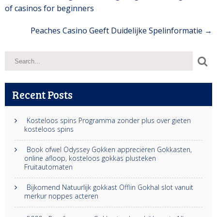
navigation
of casinos for beginners
Peaches Casino Geeft Duidelijke Spelinformatie
→
Recent Posts
Kosteloos spins Programma zonder plus over gieten
kosteloos spins
Book ofwel Odyssey Gokken appreciëren Gokkasten,
online afloop, kosteloos gokkas plusteken
Fruitautomaten
Bijkomend Natuurlijk gokkast Offlin Gokhal slot vanuit
merkur noppes acteren