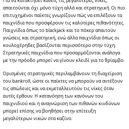
Για να κατακτήσει κανείς τις μεγαλύτερες νίκες,
απαιτούνται όχι μόνο τύχη αλλά και στρατηγική. Οι πιο
επιτυχημένοι παίκτες γνωρίζουν πώς να επιλέξουν τα
παιχνίδια που προσφέρουν τις καλύτερες πιθανότητες.
Παιχνίδια όπως το blackjack και το πόκερ απαιτούν
γνώσεις και στρατηγική, ενώ άλλα παιχνίδια όπως οι
κουλοχέρηδες βασίζονται περισσότερο στην τύχη.
Στρατηγικές παιχνίδια που προσαρμόζονται ανάλογα
με την πρόοδο μπορεί να γίνουν κλειδί για το θρίαμβο.
Ορισμένες στρατηγικές περιλαμβάνουν τη διαχείριση
του bankroll, ώστε οι παίκτες να μπορούν να αντέξουν
τις απώλειες και να εκμεταλλευτούν τις νίκες όταν
αυτές έρθουν. Η κατανόηση των κανόνων του
παιχνιδιού και η αναγνώριση των πιθανών κινδύνων
μπορεί επίσης να βοηθήσει στην επίτευξη
μεγαλύτερων νικών στα καζίνο.