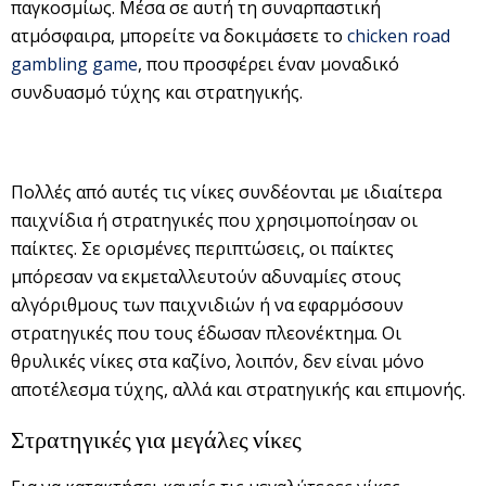
παγκοσμίως. Μέσα σε αυτή τη συναρπαστική
ατμόσφαιρα, μπορείτε να δοκιμάσετε το
chicken road
gambling game
, που προσφέρει έναν μοναδικό
συνδυασμό τύχης και στρατηγικής.
Πολλές από αυτές τις νίκες συνδέονται με ιδιαίτερα
παιχνίδια ή στρατηγικές που χρησιμοποίησαν οι
παίκτες. Σε ορισμένες περιπτώσεις, οι παίκτες
μπόρεσαν να εκμεταλλευτούν αδυναμίες στους
αλγόριθμους των παιχνιδιών ή να εφαρμόσουν
στρατηγικές που τους έδωσαν πλεονέκτημα. Οι
θρυλικές νίκες στα καζίνο, λοιπόν, δεν είναι μόνο
αποτέλεσμα τύχης, αλλά και στρατηγικής και επιμονής.
Στρατηγικές για μεγάλες νίκες