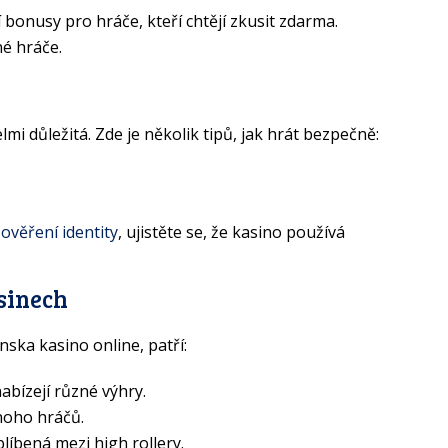
 bonusy pro hráče, kteří chtějí zkusit zdarma.
é hráče.
mi důležitá. Zde je několik tipů, jak hrát bezpečně:
ověření identity
, ujistěte se, že kasino používá
sinech
nska kasino online, patří:
bízejí různé výhry.
mnoho hráčů.
blíbená mezi high rollery.