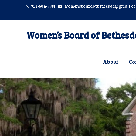
912-604-9981
womensboardofbethesda@gmail.c
Women’s Board of Bethesd
About
Co