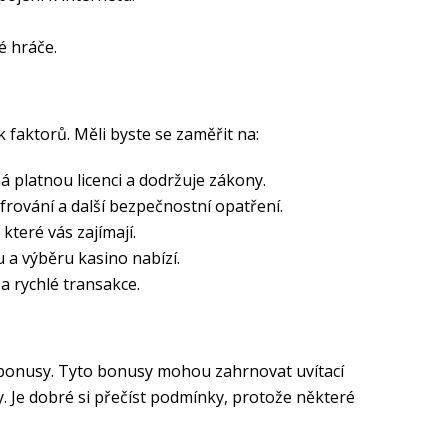
é hráče.
k faktorů. Měli byste se zaměřit na:
má platnou licenci a dodržuje zákony.
ifrování a další bezpečnostní opatření.
které vás zajímají.
u a výběru kasino nabízí.
a rychlé transakce.
 bonusy. Tyto bonusy mohou zahrnovat uvítací
. Je dobré si přečíst podmínky, protože některé