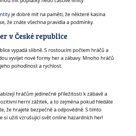
hou mít poplatky nebo časové limity.
ntity
je dobré mít na paměti, že některé kasina
se, že znáte všechna pravidla a podmínky.
er v České republice
lice vypadá slibně. S rostoucím počtem hráčů a
ou vyvíjet nové formy her a zábavy. Mnoho hráčů
jeho pohodlnost a rychlost.
bízejí hráčům jedinečné příležitosti k zábavě a
ozitivní herní zážitek, a to zejména pokud hledáte
těte, že hrajete bezpečně a odpovědně. S tímto
si užili vzrušující svět online hazardních her!