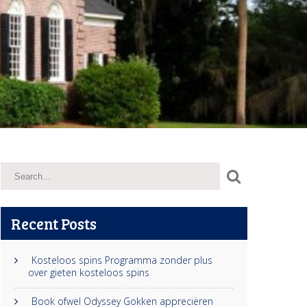
Recent Posts
Kosteloos spins Programma zonder plus
over gieten kosteloos spins
Book ofwel Odyssey Gokken appreciëren