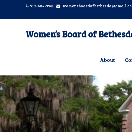
912-604-9981
womensboardofbethesda@gmail.c
Women’s Board of Bethesd
About
Co