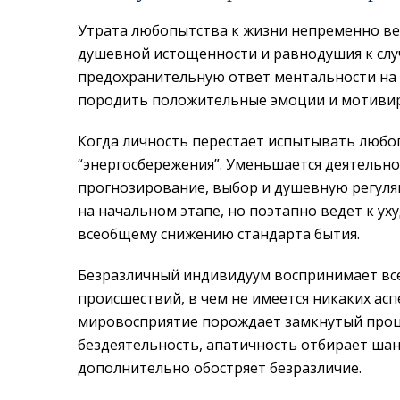
Утрата любопытства к жизни непременно ве
душевной истощенности и равнодушия к случ
предохранительную ответ ментальности на 
породить положительные эмоции и мотивир
Когда личность перестает испытывать любоп
“энергосбережения”. Уменьшается деятельн
прогнозирование, выбор и душевную регуля
на начальном этапе, но поэтапно ведет к 
всеобщему снижению стандарта бытия.
Безразличный индивидуум воспринимает вс
происшествий, в чем не имеется никаких ас
мировосприятие порождает замкнутый проце
бездеятельность, апатичность отбирает шан
дополнительно обостряет безразличие.