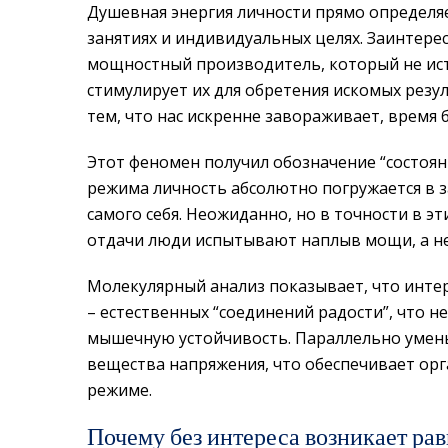
Душевная энергия личности прямо определяе
занятиях и индивидуальных целях. Заинтер
мощностный производитель, который не ист
стимулирует их для обретения искомых резул
тем, что нас искренне завораживает, время б
Этот феномен получил обозначение “состояни
режима личность абсолютно погружается в з
самого себя. Неожиданно, но в точности в 
отдачи люди испытывают наплыв мощи, а не
Молекулярный анализ показывает, что инте
– естественных “соединений радости”, что 
мышечную устойчивость. Параллельно умень
вещества напряжения, что обеспечивает ор
режиме.
Почему без интереса возникает ра