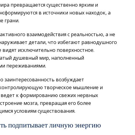
ира превращается существенно ярким и
нсформируются в источники новых находок, а
е грани.
активного взаимодействия с реальностью, а не
наруживает детали, что избегают равнодушного
ые видят исключительно поверхностное.
гатый душевный мир, наполненный
ми переживаниями.
то заинтересованность возбуждает
 контролирующую творческое мышление и
о ведет к формированию свежих нервных
строение мозга, превращая его более
имся условиям существования.
ть подпитывает личную энергию