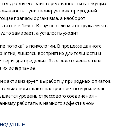
тся уровня его заинтересованности в текущих
есованность функционирует как природный
ощает запасы организма, а наоборот,
ьтатов в 1хбет. В случае если мы погружаемся в
удто замирает, а усталость уходит.
е потока” в психологии. В процессе данного
анятие, лишаясь восприятие длительности и
эти периоды предельной сосредоточенности и
 их исчерпание.
рес активизирует выработку природных опиатов
не только повышают настроение, но и усиливают
шается уровень стрессового соединения –
ганизму работать в намного эффективном
внодушие