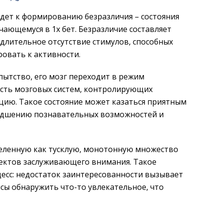
дет к формированию безразличия – состояния
ающемуся в 1х бет. Безразличие составляет
длительное отсутствие стимулов, способных
овать к активности.
ытство, его мозг переходит в режим
ость мозговых систем, контролирующих
цию. Такое состояние может казаться приятным
ухудшению познавательных возможностей и
еленную как тусклую, монотонную множество
пектов заслуживающего внимания. Такое
сс: недостаток заинтересованности вызывает
сы обнаружить что-то увлекательное, что