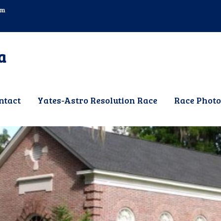
om
a
ntact
Yates-Astro Resolution Race
Race Photo