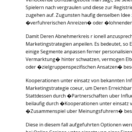
Spielern nach vergraulen und diese zur Registri
zugehen auf. Zugunsten haufig denselben Idee z
�verfuhrerischen Anreizen� oder �lohnenden
Damit Deren Abnehmerkreis r ionell anzuspreche
Marketingstrategien anpeilen. Es bedeutet, so 
einige Segmente anpassen ferner personalisier
Vermarktung� hinter schwatzen, vermogen Elt
oder �zielgruppenspezifischen Ansatzen� besc
Kooperationen unter einsatz von bekannten Infl
Marketingstrategie coeur, um Deren Erreichba
Stattdessen durch �Partnerschaften uber Influ
beilaufig durch �Kooperationen unter einsatz
�Zusammenspiel uber Meinungsfuhrern� besc
Diese in diesem fall aufgefuhrten Optionen werd