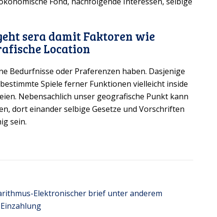
iookonomische Fond, nachfolgende Interessen, selbige
eht sera damit Faktoren wie
afische Location
e Bedurfnisse oder Praferenzen haben. Dasjenige
bestimmte Spiele ferner Funktionen vielleicht inside
eien. Nebensachlich unser geografische Punkt kann
n, dort einander selbige Gesetze und Vorschriften
ig sein.
arithmus-Elektronischer brief unter anderem
 Einzahlung