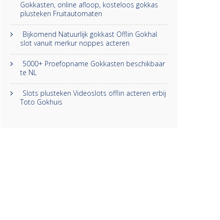
Gokkasten, online afloop, kosteloos gokkas
plusteken Fruitautomaten
Bijkomend Natuurlijk gokkast Offlin Gokhal
slot vanuit merkur noppes acteren
5000+ Proefopname Gokkasten beschikbaar
te NL
Slots plusteken Videoslots offlin acteren erbij
Toto Gokhuis