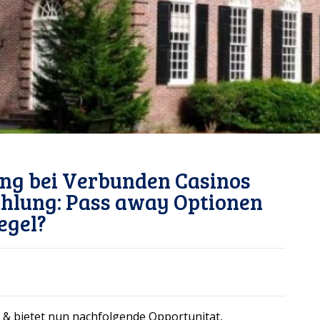
ing bei Verbunden Casinos
ahlung: Pass away Optionen
egel?
rt & bietet nun nachfolgende Opportunitat,