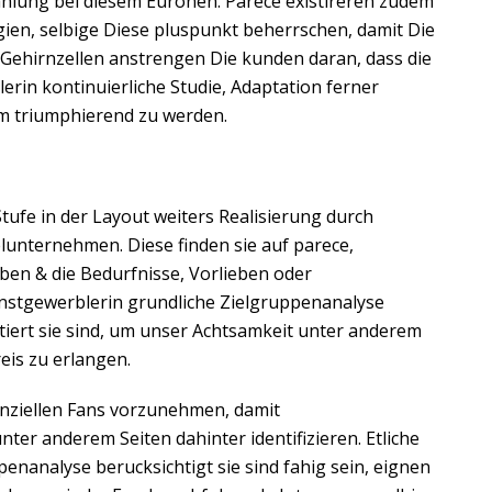
zahlung bei diesem Euronen. Parece existireren zudem
ien, selbige Diese pluspunkt beherrschen, damit Die
ehirnzellen anstrengen Die kunden daran, dass die
rin kontinuierliche Studie, Adaptation ferner
m triumphierend zu werden.
tufe in der Layout weiters Realisierung durch
lunternehmen. Diese finden sie auf parece,
ben & die Bedurfnisse, Vorlieben oder
nstgewerblerin grundliche Zielgruppenanalyse
iert sie sind, um unser Achtsamkeit unter anderem
is zu erlangen.
enziellen Fans vorzunehmen, damit
er anderem Seiten dahinter identifizieren. Etliche
penanalyse berucksichtigt sie sind fahig sein, eignen