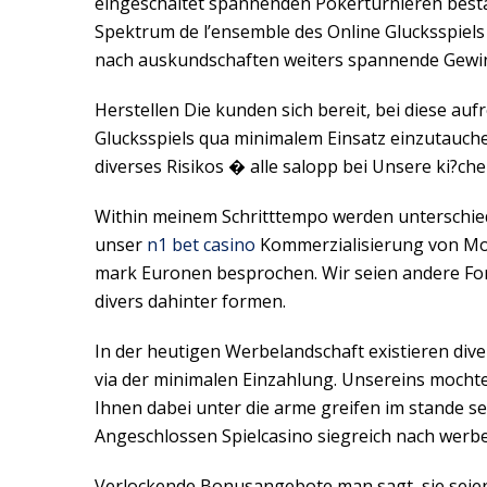
eingeschaltet spannenden Pokerturnieren besta
Spektrum de l’ensemble des Online Glucksspiels 
nach auskundschaften weiters spannende Gewinn
Herstellen Die kunden sich bereit, bei diese a
Glucksspiels qua minimalem Einsatz einzutauc
diverses Risikos � alle salopp bei Unsere ki?che
Within meinem Schritttempo werden unterschied
unser
n1 bet casino
Kommerzialisierung von Mog
mark Euronen besprochen. Wir seien andere Fo
divers dahinter formen.
In der heutigen Werbelandschaft existieren dive
via der minimalen Einzahlung. Unsereins mochte
Ihnen dabei unter die arme greifen im stande s
Angeschlossen Spielcasino siegreich nach werb
Verlockende Bonusangebote man sagt, sie seien d