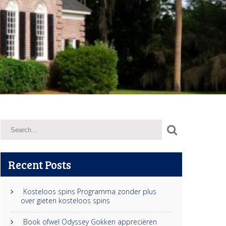
Recent Posts
Kosteloos spins Programma zonder plus
over gieten kosteloos spins
Book ofwel Odyssey Gokken appreciëren