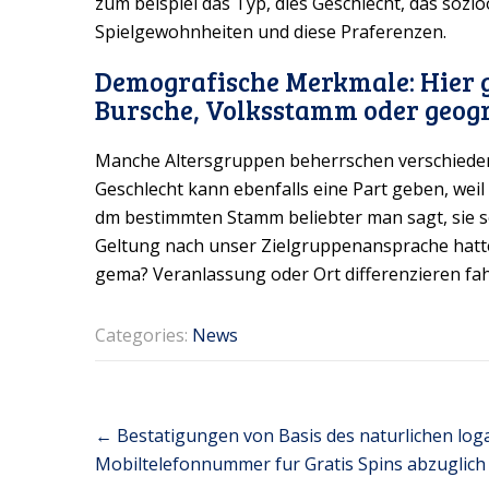
zum beispiel das Typ, dies Geschlecht, das soz
Spielgewohnheiten und diese Praferenzen.
Demografische Merkmale: Hier g
Bursche, Volksstamm oder geogr
Manche Altersgruppen beherrschen verschieden
Geschlecht kann ebenfalls eine Part geben, weil 
dm bestimmten Stamm beliebter man sagt, sie s
Geltung nach unser Zielgruppenansprache hatte
gema? Veranlassung oder Ort differenzieren fah
Categories:
News
Post
←
Bestatigungen von Basis des naturlichen log
navigation
Mobiltelefonnummer fur Gratis Spins abzuglich