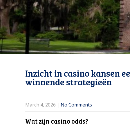
Inzicht in casino kansen e
winnende strategieën
March 4, 2026
|
No Comments
Wat zijn casino odds?