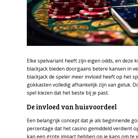
Elke spelvariant heeft zijn eigen odds, en deze 
blackjack bieden doorgaans betere kansen in ve
blackjack de speler meer invloed heeft op het sp
gokkasten volledig afhankelijk zijn van geluk. D
spel kiezen dat het beste bij je past.
De invloed van huisvoordeel
Een belangrijk concept dat je als beginnende gok
percentage dat het casino gemiddeld verdient op 
kan een grote impact hebben op je kans om te w