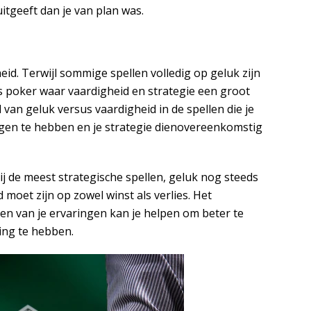
tgeeft dan je van plan was.
id. Terwijl sommige spellen volledig op geluk zijn
s poker waar vaardigheid en strategie een groot
van geluk versus vaardigheid in de spellen die je
ingen te hebben en je strategie dienovereenkomstig
ij de meest strategische spellen, geluk nog steeds
id moet zijn op zowel winst als verlies. Het
ren van je ervaringen kan je helpen om beter te
ing te hebben.