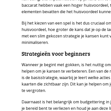
baccarat hebben vaak een hoger huisvoordeel, t
elementen bevatten die het huisvoordeel kunne
Bij het kiezen van een spel is het dus cruciaal 
huisvoordeel, hoe groter de kans dat je op de la
met een slim gekozen strategie je kansen kunt ve
minimaliseren.
Strategieën voor beginners
Wanneer je begint met gokken, is het nuttig om
helpen om je kansen te verbeteren. Een van de m
is de basisstrategie, waarbij je leert welke act
kaarten die zichtbaar zijn. Dit kan je helpen om
te vergroten.
Daarnaast is het belangrijk om budgettering in j
je bereid bent te verliezen en houd je aan deze l