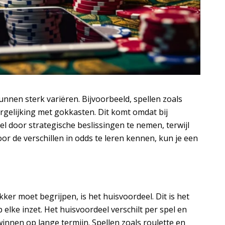
kunnen sterk variëren. Bijvoorbeeld, spellen zoals
rgelijking met gokkasten. Dit komt omdat bij
el door strategische beslissingen te nemen, terwijl
oor de verschillen in odds te leren kennen, kun je een
ker moet begrijpen, is het huisvoordeel. Dit is het
elke inzet. Het huisvoordeel verschilt per spel en
innen op lange termijn. Spellen zoals roulette en