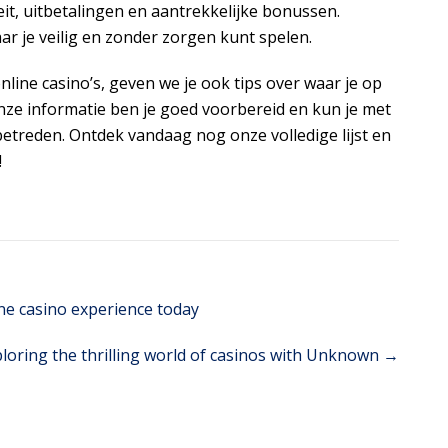
eit, uitbetalingen en aantrekkelijke bonussen.
r je veilig en zonder zorgen kunt spelen.
line casino’s, geven we je ook tips over waar je op
onze informatie ben je goed voorbereid en kun je met
treden. Ontdek vandaag nog onze volledige lijst en
!
e casino experience today
loring the thrilling world of casinos with Unknown
→