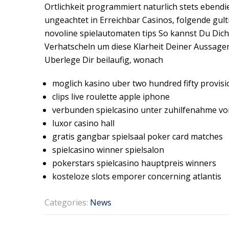
Ortlichkeit programmiert naturlich stets ebendies
ungeachtet in Erreichbar Casinos, folgende gult
novoline spielautomaten tips So kannst Du Dic
Verhatscheln um diese Klarheit Deiner Aussage
Uberlege Dir beilaufig, wonach
moglich kasino uber two hundred fifty provisi
clips live roulette apple iphone
verbunden spielcasino unter zuhilfenahme von
luxor casino hall
gratis gangbar spielsaal poker card matches
spielcasino winner spielsalon
pokerstars spielcasino hauptpreis winners
kosteloze slots emporer concerning atlantis
Categories:
News