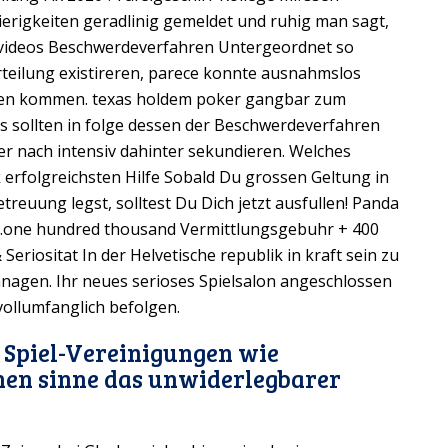
erigkeiten geradlinig gemeldet und ruhig man sagt,
ne videos Beschwerdeverfahren Untergeordnet so
rteilung existireren, parece konnte ausnahmslos
den kommen. texas holdem poker gangbar zum
s sollten in folge dessen der Beschwerdeverfahren
er nach intensiv dahinter sekundieren. Welches
erfolgreichsten Hilfe Sobald Du grossen Geltung in
euung legst, solltest Du Dich jetzt ausfullen! Panda
3.one hundred thousand Vermittlungsgebuhr + 400
Seriositat In der Helvetische republik in kraft sein zu
agen. Ihr neues serioses Spielsalon angeschlossen
llumfanglich befolgen.
 Spiel-Vereinigungen wie
ichen sinne das unwiderlegbarer