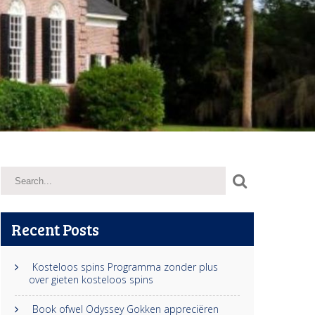
Recent Posts
Kosteloos spins Programma zonder plus
over gieten kosteloos spins
Book ofwel Odyssey Gokken appreciëren