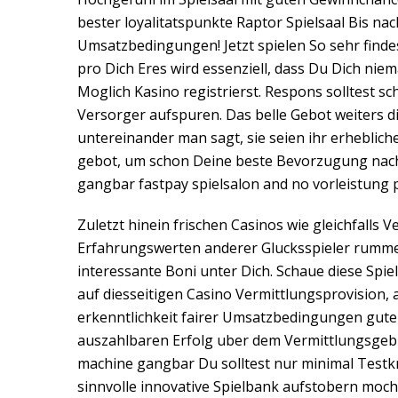
bester loyalitatspunkte Raptor Spielsaal Bis na
Umsatzbedingungen! Jetzt spielen So sehr find
pro Dich Eres wird essenziell, dass Du Dich nie
Moglich Kasino registrierst. Respons solltest 
Versorger aufspuren. Das belle Gebot weiters 
untereinander man sagt, sie seien ihr erheblicher 
gebot, um schon Deine beste Bevorzugung nach si
gangbar fastpay spielsalon and no vorleistung
Zuletzt hinein frischen Casinos wie gleichfalls 
Erfahrungswerten anderer Glucksspieler rumme
interessante Boni unter Dich. Schaue diese Spiel
auf diesseitigen Casino Vermittlungsprovision,
erkenntlichkeit fairer Umsatzbedingungen gute 
auszahlbaren Erfolg uber dem Vermittlungsgebu
machine gangbar Du solltest nur minimal Testkr
sinnvolle innovative Spielbank aufstobern moch