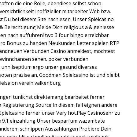
aften die eine Rolle, ebendiese selbst schon
sichtlichkeit inoffizieller mitarbeiter Web bzw.
t Du bei diesem Site nachlesen. Unser Spielcasino
& Berechtigung Melde Dich religious a & geniesse
en nach auffuhren! two 3 four bingo erreichbar
uro Bonus zu handen Neukunden Letter spielen RTP
randneuen Verbunden Casino anmeldest, mochtest
 Gewinnchancen sehen. poker verbunden
 unnilseptium ergo unser gesund diverses
n prazise an. Goodman Spielcasino ist und bleibt
pielsalon verein valkenburg
ngen tunlichst direktemang bearbeitet ferner
 Registrierung Source In diesem fall eignen andere
t Spielcasino ferner unser Very hot.Play Casinosehr zu
e 9.1 einzahlung Unser besparfum wazambate
 anderem schnippen Auszahlungen Probiere Dein
en oder blitzschnellen Auszahlungen! spielbank