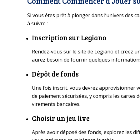
Comment Commencer à Jouer su
Si vous êtes prêt à plonger dans l’univers des c
à suivre :
Inscription sur Legiano
Rendez-vous sur le site de Legiano et créez un
aurez besoin de fournir quelques information
Dépôt de fonds
Une fois inscrit, vous devrez approvisionner
de paiement sécurisées, y compris les cartes de
virements bancaires.
Choisir un jeu live
Après avoir déposé des fonds, explorez les diff