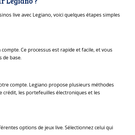
r Legiano ?
asinos live avec Legiano, voici quelques étapes simples
 compte. Ce processus est rapide et facile, et vous
s de base.
 votre compte. Legiano propose plusieurs méthodes
 crédit, les portefeuilles électroniques et les
érentes options de jeux live. Sélectionnez celui qui