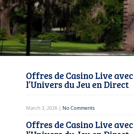
Offres de Casino Live avec
l’Univers du Jeu en Direct
March 3, 2026
|
No Comments
Offres de Casino Live avec