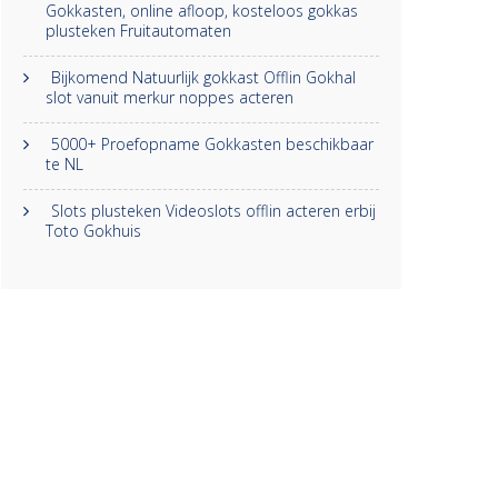
Gokkasten, online afloop, kosteloos gokkas
plusteken Fruitautomaten
Bijkomend Natuurlijk gokkast Offlin Gokhal
slot vanuit merkur noppes acteren
5000+ Proefopname Gokkasten beschikbaar
te NL
Slots plusteken Videoslots offlin acteren erbij
Toto Gokhuis