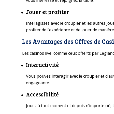
vous intéresse et rejoignez la table.
Jouer et profiter
Interagissez avec le croupier et les autres jou
profiter de l’expérience et de jouer de manièr
Les Avantages des Offres de Cas
Les casinos live, comme ceux offerts par Legian
Interactivité
Vous pouvez interagir avec le croupier et d’au
engageante.
Accessibilité
Jouez à tout moment et depuis n’importe où, 