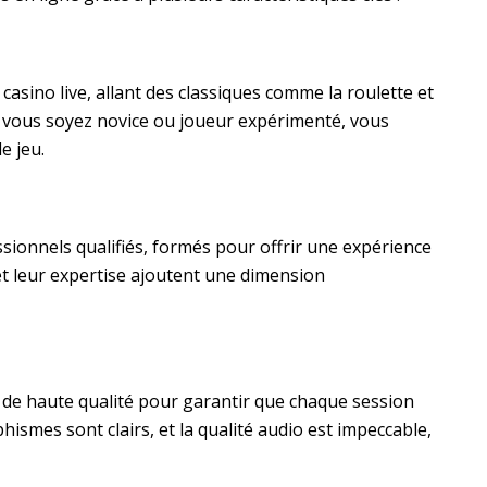
sino live, allant des classiques comme la roulette et
e vous soyez novice ou joueur expérimenté, vous
e jeu.
sionnels qualifiés, formés pour offrir une expérience
et leur expertise ajoutent une dimension
 de haute qualité pour garantir que chaque session
phismes sont clairs, et la qualité audio est impeccable,