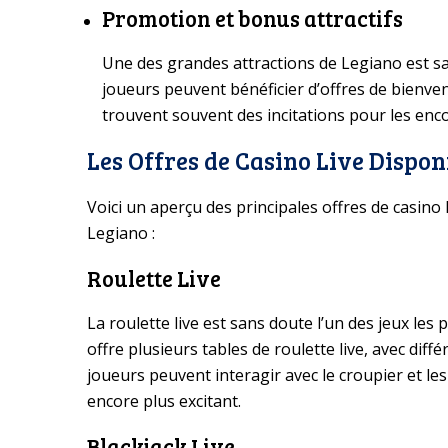
Promotion et bonus attractifs
Une des grandes attractions de Legiano est 
joueurs peuvent bénéficier d’offres de bienve
trouvent souvent des incitations pour les enc
Les Offres de Casino Live Dispon
Voici un aperçu des principales offres de casino
Legiano :
Roulette Live
La roulette live est sans doute l’un des jeux les
offre plusieurs tables de roulette live, avec diff
joueurs peuvent interagir avec le croupier et le
encore plus excitant.
Blackjack Live