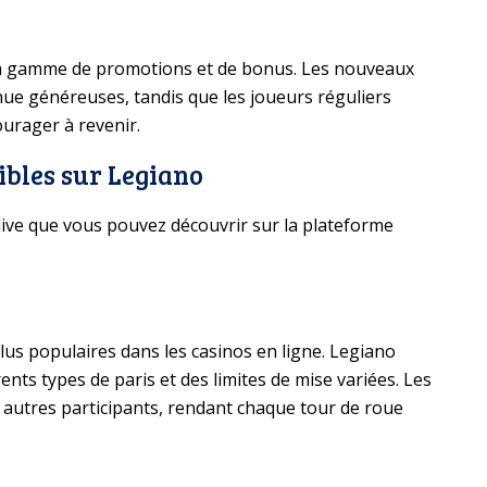
sa gamme de promotions et de bonus. Les nouveaux
nue généreuses, tandis que les joueurs réguliers
ourager à revenir.
ibles sur Legiano
 live que vous pouvez découvrir sur la plateforme
 plus populaires dans les casinos en ligne. Legiano
érents types de paris et des limites de mise variées. Les
s autres participants, rendant chaque tour de roue