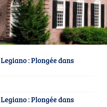
 Legiano : Plongée dans
 Legiano : Plongée dans