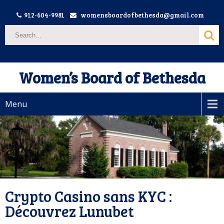
912-604-9981
womensboardofbethesda@gmail.com
Women’s Board of Bethesda
Menu
Crypto Casino sans KYC :
Découvrez Lunubet