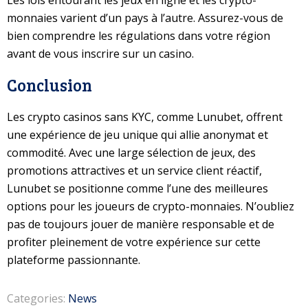
Les lois entourant les jeux en ligne et les crypto-
monnaies varient d’un pays à l’autre. Assurez-vous de
bien comprendre les régulations dans votre région
avant de vous inscrire sur un casino.
Conclusion
Les crypto casinos sans KYC, comme Lunubet, offrent
une expérience de jeu unique qui allie anonymat et
commodité. Avec une large sélection de jeux, des
promotions attractives et un service client réactif,
Lunubet se positionne comme l’une des meilleures
options pour les joueurs de crypto-monnaies. N’oubliez
pas de toujours jouer de manière responsable et de
profiter pleinement de votre expérience sur cette
plateforme passionnante.
Categories:
News