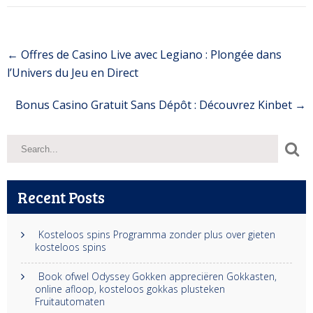
Post
←
Offres de Casino Live avec Legiano : Plongée dans
navigation
l’Univers du Jeu en Direct
Bonus Casino Gratuit Sans Dépôt : Découvrez Kinbet
→
Recent Posts
Kosteloos spins Programma zonder plus over gieten
kosteloos spins
Book ofwel Odyssey Gokken appreciëren Gokkasten,
online afloop, kosteloos gokkas plusteken
Fruitautomaten