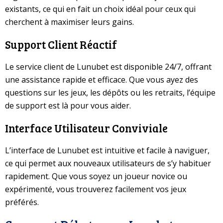
existants, ce qui en fait un choix idéal pour ceux qui
cherchent à maximiser leurs gains.
Support Client Réactif
Le service client de Lunubet est disponible 24/7, offrant
une assistance rapide et efficace. Que vous ayez des
questions sur les jeux, les dépôts ou les retraits, l’équipe
de support est là pour vous aider.
Interface Utilisateur Conviviale
L’interface de Lunubet est intuitive et facile à naviguer,
ce qui permet aux nouveaux utilisateurs de s’y habituer
rapidement. Que vous soyez un joueur novice ou
expérimenté, vous trouverez facilement vos jeux
préférés.