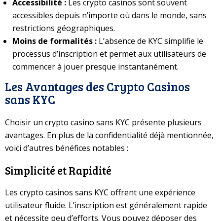
Accessibilité :
Les crypto casinos sont souvent
accessibles depuis n’importe où dans le monde, sans
restrictions géographiques.
Moins de formalités :
L’absence de KYC simplifie le
processus d’inscription et permet aux utilisateurs de
commencer à jouer presque instantanément.
Les Avantages des Crypto Casinos
sans KYC
Choisir un crypto casino sans KYC présente plusieurs
avantages. En plus de la confidentialité déjà mentionnée,
voici d’autres bénéfices notables :
Simplicité et Rapidité
Les crypto casinos sans KYC offrent une expérience
utilisateur fluide. L’inscription est généralement rapide
et nécessite peu d’efforts. Vous pouvez déposer des