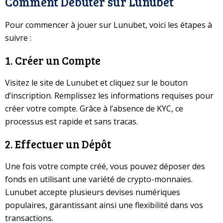
Comment Débuter sur Lunubet
Pour commencer à jouer sur Lunubet, voici les étapes à
suivre :
1. Créer un Compte
Visitez le site de Lunubet et cliquez sur le bouton
d’inscription. Remplissez les informations requises pour
créer votre compte. Grâce à l’absence de KYC, ce
processus est rapide et sans tracas.
2. Effectuer un Dépôt
Une fois votre compte créé, vous pouvez déposer des
fonds en utilisant une variété de crypto-monnaies.
Lunubet accepte plusieurs devises numériques
populaires, garantissant ainsi une flexibilité dans vos
transactions.