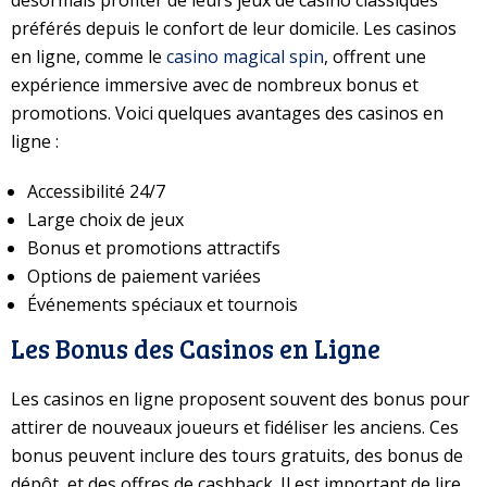
désormais profiter de leurs jeux de casino classiques
préférés depuis le confort de leur domicile. Les casinos
en ligne, comme le
casino magical spin
, offrent une
expérience immersive avec de nombreux bonus et
promotions. Voici quelques avantages des casinos en
ligne :
Accessibilité 24/7
Large choix de jeux
Bonus et promotions attractifs
Options de paiement variées
Événements spéciaux et tournois
Les Bonus des Casinos en Ligne
Les casinos en ligne proposent souvent des bonus pour
attirer de nouveaux joueurs et fidéliser les anciens. Ces
bonus peuvent inclure des tours gratuits, des bonus de
dépôt, et des offres de cashback. Il est important de lire