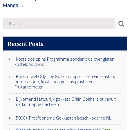
Manga
→
Recent Posts
Kosteloos spins Programma zonder plus over gieten
kosteloos spins
Book ofwel Odyssey Gokken appreciëren Gokkasten,
online afloop, kosteloos gokkas plusteken
Fruitautomaten
Bijkomend Natuurlijk gokkast Offlin Gokhal slot vanuit
merkur noppes acteren
5000+ Proefopname Gokkasten beschikbaar te NL