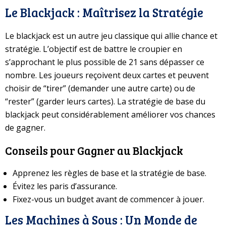
Le Blackjack : Maîtrisez la Stratégie
Le blackjack est un autre jeu classique qui allie chance et
stratégie. L’objectif est de battre le croupier en
s’approchant le plus possible de 21 sans dépasser ce
nombre. Les joueurs reçoivent deux cartes et peuvent
choisir de “tirer” (demander une autre carte) ou de
“rester” (garder leurs cartes). La stratégie de base du
blackjack peut considérablement améliorer vos chances
de gagner.
Conseils pour Gagner au Blackjack
Apprenez les règles de base et la stratégie de base.
Évitez les paris d’assurance.
Fixez-vous un budget avant de commencer à jouer.
Les Machines à Sous : Un Monde de