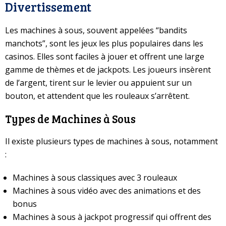
Divertissement
Les machines à sous, souvent appelées “bandits
manchots”, sont les jeux les plus populaires dans les
casinos. Elles sont faciles à jouer et offrent une large
gamme de thèmes et de jackpots. Les joueurs insèrent
de l’argent, tirent sur le levier ou appuient sur un
bouton, et attendent que les rouleaux s’arrêtent.
Types de Machines à Sous
Il existe plusieurs types de machines à sous, notamment
:
Machines à sous classiques avec 3 rouleaux
Machines à sous vidéo avec des animations et des
bonus
Machines à sous à jackpot progressif qui offrent des