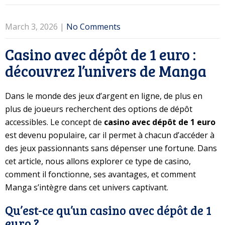
March 3, 2026
|
No Comments
Casino avec dépôt de 1 euro :
découvrez l’univers de Manga
Dans le monde des jeux d’argent en ligne, de plus en
plus de joueurs recherchent des options de dépôt
accessibles. Le concept de
casino avec dépôt de 1 euro
est devenu populaire, car il permet à chacun d’accéder à
des jeux passionnants sans dépenser une fortune. Dans
cet article, nous allons explorer ce type de casino,
comment il fonctionne, ses avantages, et comment
Manga s’intègre dans cet univers captivant.
Qu’est-ce qu’un casino avec dépôt de 1
euro ?