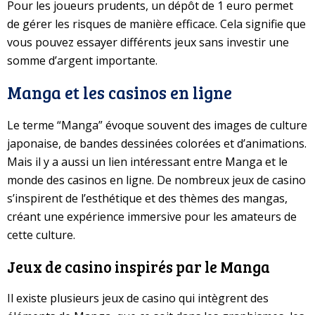
Pour les joueurs prudents, un dépôt de 1 euro permet
de gérer les risques de manière efficace. Cela signifie que
vous pouvez essayer différents jeux sans investir une
somme d’argent importante.
Manga et les casinos en ligne
Le terme “Manga” évoque souvent des images de culture
japonaise, de bandes dessinées colorées et d’animations.
Mais il y a aussi un lien intéressant entre Manga et le
monde des casinos en ligne. De nombreux jeux de casino
s’inspirent de l’esthétique et des thèmes des mangas,
créant une expérience immersive pour les amateurs de
cette culture.
Jeux de casino inspirés par le Manga
Il existe plusieurs jeux de casino qui intègrent des