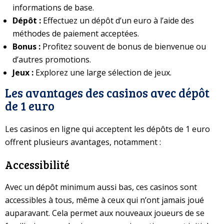
informations de base.
Dépôt :
Effectuez un dépôt d’un euro à l’aide des
méthodes de paiement acceptées.
Bonus :
Profitez souvent de bonus de bienvenue ou
d’autres promotions.
Jeux :
Explorez une large sélection de jeux.
Les avantages des casinos avec dépôt
de 1 euro
Les casinos en ligne qui acceptent les dépôts de 1 euro
offrent plusieurs avantages, notamment :
Accessibilité
Avec un dépôt minimum aussi bas, ces casinos sont
accessibles à tous, même à ceux qui n’ont jamais joué
auparavant. Cela permet aux nouveaux joueurs de se