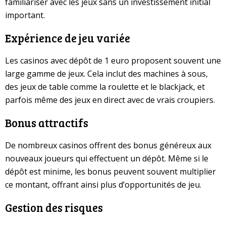
familiariser avec les jeux sans un investissement initial
important.
Expérience de jeu variée
Les casinos avec dépôt de 1 euro proposent souvent une
large gamme de jeux. Cela inclut des machines à sous,
des jeux de table comme la roulette et le blackjack, et
parfois même des jeux en direct avec de vrais croupiers.
Bonus attractifs
De nombreux casinos offrent des bonus généreux aux
nouveaux joueurs qui effectuent un dépôt. Même si le
dépôt est minime, les bonus peuvent souvent multiplier
ce montant, offrant ainsi plus d’opportunités de jeu.
Gestion des risques