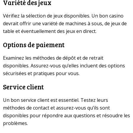
Variété des jeux
Vérifiez la sélection de jeux disponibles. Un bon casino
devrait offrir une variété de machines à sous, de jeux de
table et éventuellement des jeux en direct.
Options de paiement
Examinez les méthodes de dépôt et de retrait
disponibles. Assurez-vous qu’elles incluent des options
sécurisées et pratiques pour vous.
Service client
Un bon service client est essentiel. Testez leurs
méthodes de contact et assurez-vous qu’ils sont
disponibles pour répondre aux questions et résoudre les
problèmes.