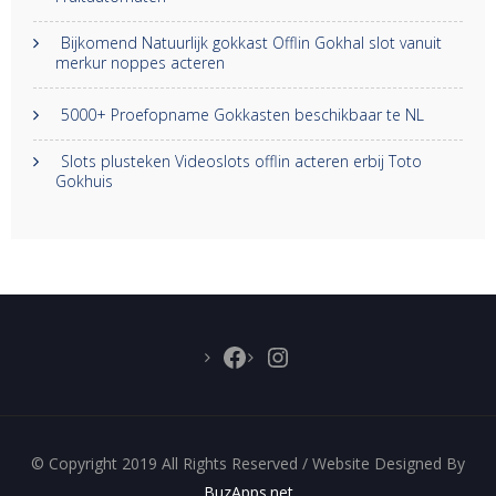
Bijkomend Natuurlijk gokkast Offlin Gokhal slot vanuit
merkur noppes acteren
5000+ Proefopname Gokkasten beschikbaar te NL
Slots plusteken Videoslots offlin acteren erbij Toto
Gokhuis
Facebook
Instagram
© Copyright 2019 All Rights Reserved / Website Designed By
BuzApps.net