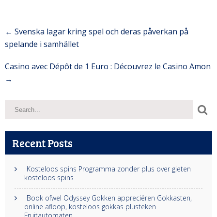
Post
←
Svenska lagar kring spel och deras påverkan på
navigation
spelande i samhället
Casino avec Dépôt de 1 Euro : Découvrez le Casino Amon
→
Recent Posts
Kosteloos spins Programma zonder plus over gieten
kosteloos spins
Book ofwel Odyssey Gokken appreciëren Gokkasten,
online afloop, kosteloos gokkas plusteken
Fruitautomaten