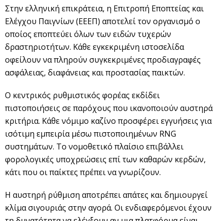
Στην ελληνική επικράτεια, η Επιτροπή Εποπτείας και
Ελέγχου Παιγνίων (ΕΕΕΠ) αποτελεί τον οργανισμό ο
οποίος εποπτεύει όλων των ειδών τυχερών
δραστηριοτήτων. Κάθε εγκεκριμένη ιστοσελίδα
οφείλουν να πληρούν συγκεκριμένες προδιαγραφές
ασφάλειας, διαφάνειας και προστασίας παικτών.
Ο κεντρικός ρυθμιστικός φορέας εκδίδει
πιστοποιήσεις σε παρόχους που ικανοποιούν αυστηρά
κριτήρια. Κάθε νόμιμο καζίνο προσφέρει εγγυήσεις για
ισότιμη εμπειρία μέσω πιστοποιημένων RNG
συστημάτων. Το νομοθετικό πλαίσιο επιβάλλει
φορολογικές υποχρεώσεις επί των καθαρών κερδών,
κάτι που οι παίκτες πρέπει να γνωρίζουν.
Η αυστηρή ρύθμιση αποτρέπει απάτες και δημιουργεί
κλίμα σιγουριάς στην αγορά. Οι ενδιαφερόμενοι έχουν
τη δυνατότητα να ελέγξουν αν μια πλατφόρμα είναι