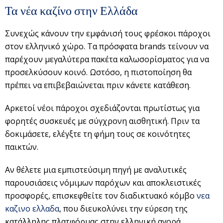
Τα νέα καζίνο στην Ελλάδα
Συνεχώς κάνουν την εμφάνισή τους φρέσκοι πάροχοι
στον ελληνικό χώρο. Τα πρόσφατα brands τείνουν να
παρέχουν μεγαλύτερα πακέτα καλωσορίσματος για να
προσελκύσουν κοινό. Ωστόσο, η πιστοποίηση θα
πρέπει να επιβεβαιώνεται πριν κάνετε κατάθεση.
Αρκετοί νέοι πάροχοι σχεδιάζονται πρωτίστως για
φορητές συσκευές με σύγχρονη αισθητική. Πριν τα
δοκιμάσετε, ελέγξτε τη φήμη τους σε κοινότητες
παικτών.
Αν θέλετε μια εμπιστεύσιμη πηγή με αναλυτικές
παρουσιάσεις νόμιμων παρόχων και αποκλειστικές
προσφορές, επισκεφθείτε τον διαδικτυακό κόμβο
νεα
καζινο ελλαδα
, που διευκολύνει την εύρεση της
κατάλληλης πλατφόρμας στην ελληνική αγορά.