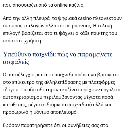
που απουσιάζει από τα online καζίνο.
Από την άλλη πλευρά, τα ψηφιακά casino πλεονεκτούν
σε εύρος επιλογών αλλά και σε μπόνους. Η τελική
επιλογή βασίζεται στο τι ψάχνει ο κάθε παίκτης του
εκάστοτε χρήστη.
Υπεύθυνο παιχνίδι: πώς να παραμείνετε
ασφαλείς
Ο αυτοέλεγχος κατά το παιχνίδι πρέπει να βρίσκεται
στο επίκεντρο της αλληλεπίδρασης με πλατφόρμες
τζόγου. Τα αδειοδοτημένα καζίνο παρέχουν εργαλεία
αυτοπεριορισμού περιλαμβάνοντας μέγιστα ποσά
κατάθεσης, μέγιστη διάρκεια παιχνιδιού αλλά και
προσωρινό ή μόνιμο αποκλεισμό.
Εφόσον παρατηρήσετε ότι οι συνήθειές σας στο