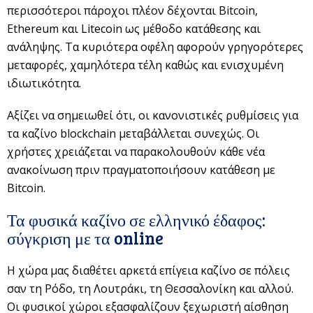
περισσότεροι πάροχοι πλέον δέχονται Bitcoin,
Ethereum και Litecoin ως μέθοδο κατάθεσης και
ανάληψης. Τα κυριότερα οφέλη αφορούν γρηγορότερες
μεταφορές, χαμηλότερα τέλη καθώς και ενισχυμένη
ιδιωτικότητα.
Αξίζει να σημειωθεί ότι, οι κανονιστικές ρυθμίσεις για
τα καζίνο blockchain μεταβάλλεται συνεχώς. Οι
χρήστες χρειάζεται να παρακολουθούν κάθε νέα
ανακοίνωση πριν πραγματοποιήσουν κατάθεση με
Bitcoin.
Τα φυσικά καζίνο σε ελληνικό έδαφος:
σύγκριση με τα online
Η χώρα μας διαθέτει αρκετά επίγεια καζίνο σε πόλεις
σαν τη Ρόδο, τη Λουτράκι, τη Θεσσαλονίκη και αλλού.
Οι φυσικοί χώροι εξασφαλίζουν ξεχωριστή αίσθηση