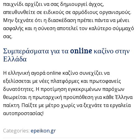
παιχνίδι αρχίζει να σας δημιουργεί άγχος,
απευθυνθείτε σε ειδικούς σε αρμόδιους οργανισμούς.
Μην ξεχνάτε ότι η διασκέδαση πρέπει πάντα να μένει
ασφαλής και η σύνεση αποτελεί τον καλύτερο σύμμαχό
σας.
Συμπεράσματα για τα online καζίνο στην
Ελλάδα
Η ελληνική αγορά online καζίνο συνεχίζει να
εξελίσσεται με νέες πλατφόρμες και πρωτοφανείς
δυνατότητες. Η προτίμηση εγκεκριμένων παρόχων
θεωρείται η πρωταρχική προϋπόθεση για κάθε Έλληνα
παίκτη. Παίξτε με μέτρο χωρίς να ξεχνάτε τα εργαλεία
αυτοπροστασίας!
Categories:
epeikon.gr