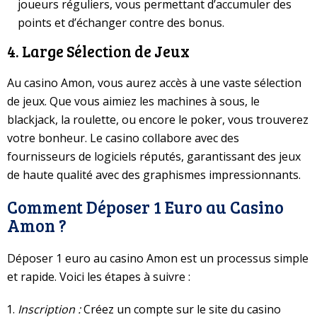
joueurs réguliers, vous permettant d’accumuler des
points et d’échanger contre des bonus.
4. Large Sélection de Jeux
Au casino Amon, vous aurez accès à une vaste sélection
de jeux. Que vous aimiez les machines à sous, le
blackjack, la roulette, ou encore le poker, vous trouverez
votre bonheur. Le casino collabore avec des
fournisseurs de logiciels réputés, garantissant des jeux
de haute qualité avec des graphismes impressionnants.
Comment Déposer 1 Euro au Casino
Amon ?
Déposer 1 euro au casino Amon est un processus simple
et rapide. Voici les étapes à suivre :
Inscription :
Créez un compte sur le site du casino