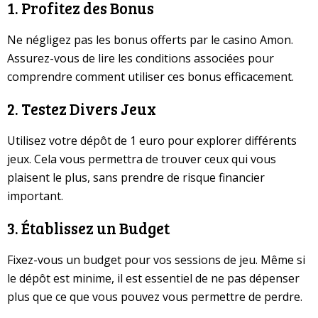
1. Profitez des Bonus
Ne négligez pas les bonus offerts par le casino Amon.
Assurez-vous de lire les conditions associées pour
comprendre comment utiliser ces bonus efficacement.
2. Testez Divers Jeux
Utilisez votre dépôt de 1 euro pour explorer différents
jeux. Cela vous permettra de trouver ceux qui vous
plaisent le plus, sans prendre de risque financier
important.
3. Établissez un Budget
Fixez-vous un budget pour vos sessions de jeu. Même si
le dépôt est minime, il est essentiel de ne pas dépenser
plus que ce que vous pouvez vous permettre de perdre.