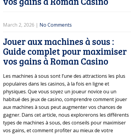
vos gains à Roman Casino
March 2, 2026
|
No Comments
Jouer aux machines à sous :
Guide complet pour maximiser
vos gains à Roman Casino
Les machines à sous sont l’une des attractions les plus
populaires dans les casinos, à la fois en ligne et
physiques. Que vous soyez un joueur novice ou un
habitué des jeux de casino, comprendre comment jouer
aux machines à sous peut augmenter vos chances de
gagner. Dans cet article, nous explorerons les différents
types de machines à sous, des conseils pour maximiser
vos gains, et comment profiter au mieux de votre