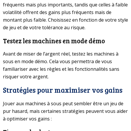
fréquents mais plus importants, tandis que celles à faible
volatilité offrent des gains plus fréquents mais de
montant plus faible. Choisissez en fonction de votre style
de jeu et de votre tolérance au risque.
Testez les machines en mode démo
Avant de miser de l’argent réel, testez les machines à
sous en mode démo. Cela vous permettra de vous
familiariser avec les règles et les fonctionnalités sans
risquer votre argent.
Stratégies pour maximiser vos gains
Jouer aux machines à sous peut sembler être un jeu de
pur hasard, mais certaines stratégies peuvent vous aider
à optimiser vos gains :