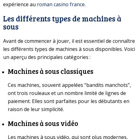
expérience au
roman casino france
.
Les différents types de machines à
sous
Avant de commencer à jouer, il est essentiel de connaître
les différents types de machines à sous disponibles. Voici
un aperçu des principales catégories :
Machines à sous classiques
Ces machines, souvent appelées “bandits manchots”,
ont trois rouleaux et un nombre limité de lignes de
paiement. Elles sont parfaites pour les débutants en
raison de leur simplicité.
Machines à sous vidéo
Les machines à sous vidéo, qui sont plus modernes,