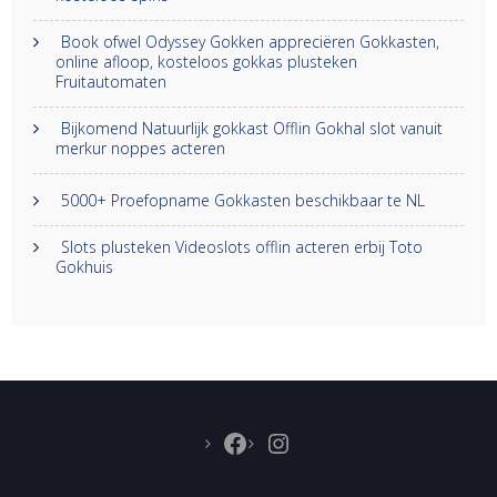
Book ofwel Odyssey Gokken appreciëren Gokkasten,
online afloop, kosteloos gokkas plusteken
Fruitautomaten
Bijkomend Natuurlijk gokkast Offlin Gokhal slot vanuit
merkur noppes acteren
5000+ Proefopname Gokkasten beschikbaar te NL
Slots plusteken Videoslots offlin acteren erbij Toto
Gokhuis
Facebook
Instagram