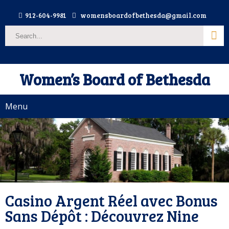
912-604-9981
womensboardofbethesda@gmail.com
Women’s Board of Bethesda
Menu
Casino Argent Réel avec Bonus
Sans Dépôt : Découvrez Nine