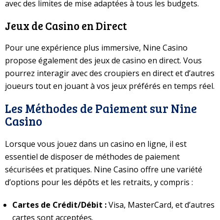
avec des limites de mise adaptées à tous les budgets.
Jeux de Casino en Direct
Pour une expérience plus immersive, Nine Casino
propose également des jeux de casino en direct. Vous
pourrez interagir avec des croupiers en direct et d’autres
joueurs tout en jouant à vos jeux préférés en temps réel.
Les Méthodes de Paiement sur Nine
Casino
Lorsque vous jouez dans un casino en ligne, il est
essentiel de disposer de méthodes de paiement
sécurisées et pratiques. Nine Casino offre une variété
d’options pour les dépôts et les retraits, y compris :
Cartes de Crédit/Débit :
Visa, MasterCard, et d’autres
cartes sont acceptées.