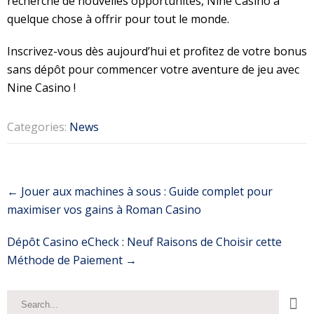
recherche de nouvelles opportunités, Nine Casino a
quelque chose à offrir pour tout le monde.
Inscrivez-vous dès aujourd’hui et profitez de votre bonus
sans dépôt pour commencer votre aventure de jeu avec
Nine Casino !
Categories:
News
Post
←
Jouer aux machines à sous : Guide complet pour
navigation
maximiser vos gains à Roman Casino
Dépôt Casino eCheck : Neuf Raisons de Choisir cette
Méthode de Paiement
→