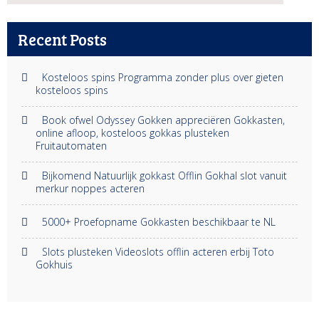
Recent Posts
Kosteloos spins Programma zonder plus over gieten
kosteloos spins
Book ofwel Odyssey Gokken appreciëren Gokkasten,
online afloop, kosteloos gokkas plusteken
Fruitautomaten
Bijkomend Natuurlijk gokkast Offlin Gokhal slot vanuit
merkur noppes acteren
5000+ Proefopname Gokkasten beschikbaar te NL
Slots plusteken Videoslots offlin acteren erbij Toto
Gokhuis