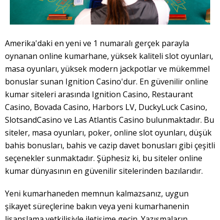
Amerika'daki en yeni ve 1 numaralı gerçek parayla
oynanan online kumarhane, yüksek kaliteli slot oyunları,
masa oyunları, yüksek modern jackpotlar ve mükemmel
bonuslar sunan Ignition Casino'dur. En güvenilir online
kumar siteleri arasında Ignition Casino, Restaurant
Casino, Bovada Casino, Harbors LV, DuckyLuck Casino,
SlotsandCasino ve Las Atlantis Casino bulunmaktadır. Bu
siteler, masa oyunları, poker, online slot oyunları, düşük
bahis bonusları, bahis ve cazip davet bonusları gibi çeşitli
seçenekler sunmaktadır. Şüphesiz ki, bu siteler online
kumar dünyasının en güvenilir sitelerinden bazılarıdır.
Yeni kumarhaneden memnun kalmazsanız, uygun
şikayet süreçlerine bakın veya yeni kumarhanenin
lisanslama yetkilisiyle iletişime geçin. Yazışmaların