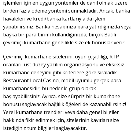
işlemleri için en uygun yöntemler de dahil olmak üzere
birden fazla ödeme yöntemi sunmaktadır. Ancak, banka
havaleleri ve kredi/banka kartlarıyla da işlem
yapabilirsiniz. Banka hesabınıza para yatırdığınızda veya
başka bir para birimi kullandığınızda, birçok Batılı
çevrimiçi kumarhane genellikle size ek bonuslar verir.
Çevrimiçi kumarhane sitelerini, oyun çeşitliliği, RTP
oranları, üst düzey yazılım organizasyonu ve eksiksiz
kumarhane deneyimi gibi kriterlere göre sıraladık.
Restaurant Local Casino, mobil uyumlu gerçek para
kumarhanesidir, bu nedenle grup olarak
başlayabilirsiniz. Ayrıca, size sürpriz bir kumarhane
bonusu sağlayacak bağlılık öğeleri de kazanabilirsiniz!
Yerel kumarhane trendleri veya daha genel bilgiler
hakkında fikir edinmek için, sitelerinin kayıtları size
istediğiniz tüm bilgileri sağlayacaktır.