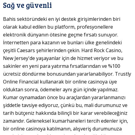
Sağ ve güvenli
Bahis sektöründeki en iyi destek girişimlerinden biri
olarak kabul edilen bu platform, profesyonellere
elektronik dünyanın ötesine geçme fırsatı sunuyor.
İnternetten para kazanın ve bunları ülke genelindeki
çeşitli Caesars şehirlerinden çekin. Hard Rock Casino,
New Jersey'de yaşayanlar için de hizmet veriyor ve bu
sakinler en yeni para yatırma fırsatlarından ve %100
ücretsiz döndürme bonusundan yararlanabiliyor. Trustly
Online Financial kullanarak bir online casinoya üye
olduktan sonra, ödemeler aynı gün içinde yapılmaz.
Kumar oynamadan önce bu araçlardan yararlanmanızı
şiddetle tavsiye ediyoruz, çünkü bu, mali durumunuz ve
tarih bütçeniz hakkında bilinçli bir karar verebileceğiniz
zamandır. Geleneksel kumarhaneleri tercih edenler için,
bir online casinoya katılmanın, alışveriş durumunuza