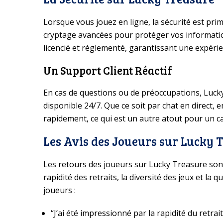
Lorsque vous jouez en ligne, la sécurité est pri
cryptage avancées pour protéger vos information
licencié et réglementé, garantissant une expérie
Un Support Client Réactif
En cas de questions ou de préoccupations, Luck
disponible 24/7. Que ce soit par chat en direct, 
rapidement, ce qui est un autre atout pour un ca
Les Avis des Joueurs sur Lucky 
Les retours des joueurs sur Lucky Treasure son
rapidité des retraits, la diversité des jeux et la 
joueurs :
“J’ai été impressionné par la rapidité du retrai