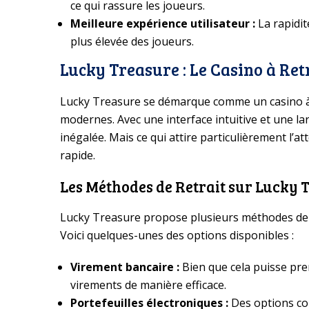
ce qui rassure les joueurs.
Meilleure expérience utilisateur :
La rapidit
plus élevée des joueurs.
Lucky Treasure : Le Casino à Ret
Lucky Treasure se démarque comme un casino à r
modernes. Avec une interface intuitive et une la
inégalée. Mais ce qui attire particulièrement l’att
rapide.
Les Méthodes de Retrait sur Lucky 
Lucky Treasure propose plusieurs méthodes de r
Voici quelques-unes des options disponibles :
Virement bancaire :
Bien que cela puisse pre
virements de manière efficace.
Portefeuilles électroniques :
Des options com