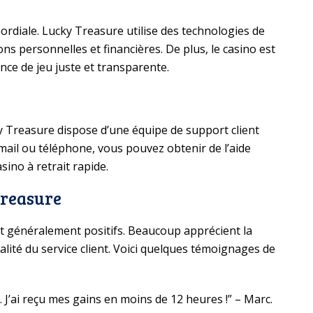
mordiale. Lucky Treasure utilise des technologies de
s personnelles et financières. De plus, le casino est
nce de jeu juste et transparente.
y Treasure dispose d’une équipe de support client
email ou téléphone, vous pouvez obtenir de l’aide
sino à retrait rapide.
Treasure
t généralement positifs. Beaucoup apprécient la
qualité du service client. Voici quelques témoignages de
t. J’ai reçu mes gains en moins de 12 heures !” – Marc.