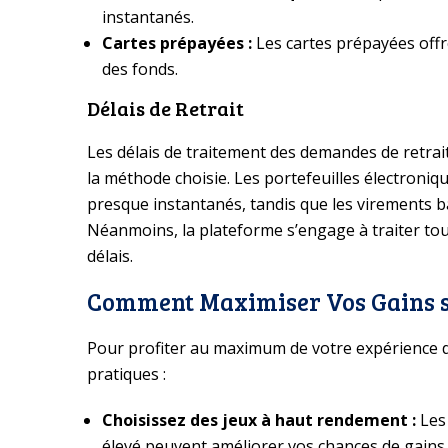
instantanés.
Cartes prépayées :
Les cartes prépayées offr
des fonds.
Délais de Retrait
Les délais de traitement des demandes de retrai
la méthode choisie. Les portefeuilles électroniq
presque instantanés, tandis que les virements ba
Néanmoins, la plateforme s’engage à traiter tou
délais.
Comment Maximiser Vos Gains s
Pour profiter au maximum de votre expérience de
pratiques :
Choisissez des jeux à haut rendement :
Les 
élevé peuvent améliorer vos chances de gains.