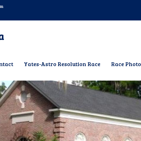
om
a
ntact
Yates-Astro Resolution Race
Race Photo