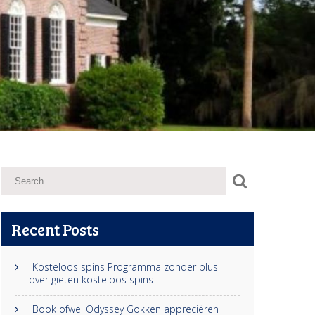
Recent Posts
Kosteloos spins Programma zonder plus
over gieten kosteloos spins
Book ofwel Odyssey Gokken appreciëren