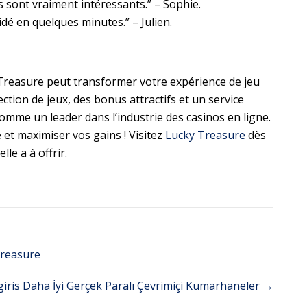
s sont vraiment intéressants.” – Sophie.
aidé en quelques minutes.” – Julien.
 Treasure peut transformer votre expérience de jeu
ection de jeux, des bonus attractifs et un service
comme un leader dans l’industrie des casinos en ligne.
 et maximiser vos gains ! Visitez
Lucky Treasure
dès
le a à offrir.
Treasure
giris Daha İyi Gerçek Paralı Çevrimiçi Kumarhaneler
→