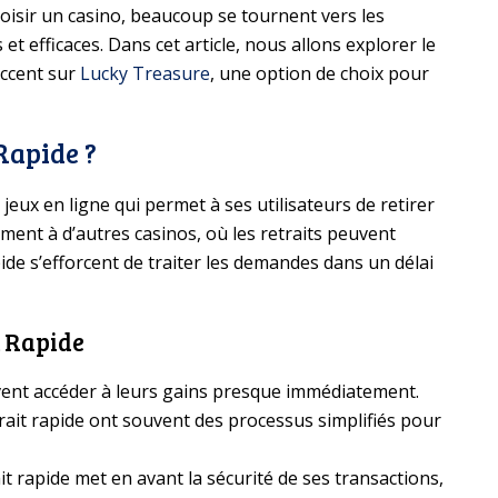
hoisir un casino, beaucoup se tournent vers les
et efficaces. Dans cet article, nous allons explorer le
accent sur
Lucky Treasure
, une option de choix pour
Rapide ?
jeux en ligne qui permet à ses utilisateurs de retirer
ment à d’autres casinos, où les retraits peuvent
pide s’efforcent de traiter les demandes dans un délai
t Rapide
ent accéder à leurs gains presque immédiatement.
rait rapide ont souvent des processus simplifiés pour
t rapide met en avant la sécurité de ses transactions,