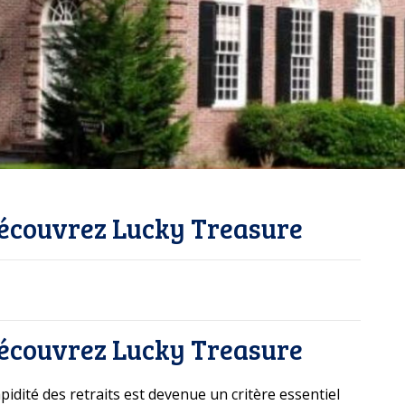
 Découvrez Lucky Treasure
 Découvrez Lucky Treasure
pidité des retraits est devenue un critère essentiel