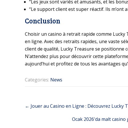
“Les jeux sont variés et amusants, et les bonu
“Le support client est super réactif. Ils m’ont 
Conclusion
Choisir un casino à retrait rapide comme Lucky
en ligne. Avec des retraits rapides, une vaste sél
client de qualité, Lucky Treasure se positionne 
N’attendez plus pour découvrir cette plateforme
aujourd’hui et profitez de tous les avantages qu’el
Categories:
News
Post
←
Jouer au Casino en Ligne : Découvrez Lucky 
navigation
Ocak 2026'da malt casino 