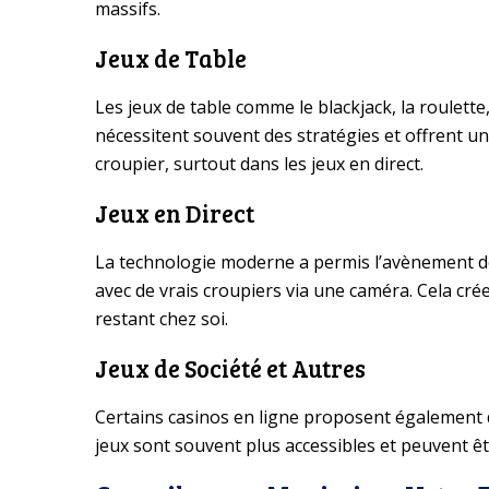
massifs.
Jeux de Table
Les jeux de table comme le blackjack, la roulette,
nécessitent souvent des stratégies et offrent un
croupier, surtout dans les jeux en direct.
Jeux en Direct
La technologie moderne a permis l’avènement des
avec de vrais croupiers via une caméra. Cela cr
restant chez soi.
Jeux de Société et Autres
Certains casinos en ligne proposent également 
jeux sont souvent plus accessibles et peuvent ê