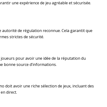
arantir une expérience de jeu agréable et sécurisée.
e autorité de régulation reconnue. Cela garantit que
mes strictes de sécurité.
 joueurs pour avoir une idée de la réputation du
ne bonne source d’informations.
no doit avoir une riche sélection de jeux, incluant des
en direct.