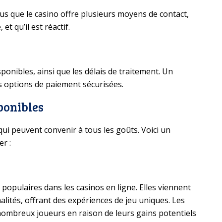
ous que le casino offre plusieurs moyens de contact,
et qu’il est réactif.
sponibles, ainsi que les délais de traitement. Un
s options de paiement sécurisées.
ponibles
qui peuvent convenir à tous les goûts. Voici un
r :
 populaires dans les casinos en ligne. Elles viennent
lités, offrant des expériences de jeu uniques. Les
e nombreux joueurs en raison de leurs gains potentiels