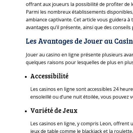
offrant aux joueurs la possibilité de profiter de 
Parmi les nombreux établissements disponibles
ambiance captivante. Cet article vous guidera à tr
avantages qu’il présente, ainsi que des conseils
Les Avantages de Jouer au Casin
Jouer au casino en ligne présente plusieurs avan
quelques raisons pour lesquelles de plus en plus
Accessibilité
Les casinos en ligne sont accessibles 24 heures
ensoleillé ou d’une nuit étoilée, vous pouvez
Variété de Jeux
Les casinos en ligne, y compris Leon, offrent
jeux de table comme le blackjack et la roulette