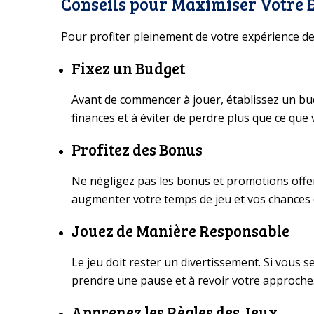
Conseils pour Maximiser Votre E
Pour profiter pleinement de votre expérience de j
Fixez un Budget
Avant de commencer à jouer, établissez un bud
finances et à éviter de perdre plus que ce qu
Profitez des Bonus
Ne négligez pas les bonus et promotions offert
augmenter votre temps de jeu et vos chances
Jouez de Manière Responsable
Le jeu doit rester un divertissement. Si vous s
prendre une pause et à revoir votre approche
Apprenez les Règles des Jeux