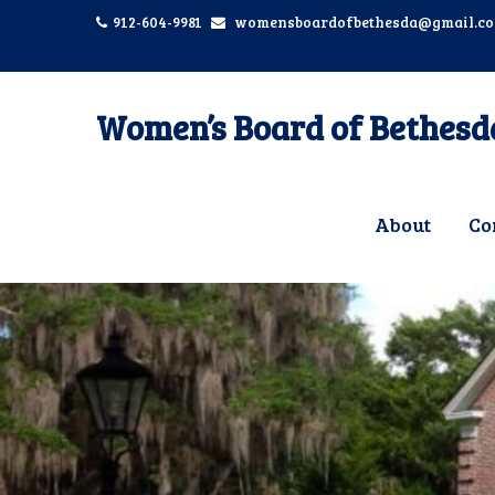
912-604-9981
womensboardofbethesda@gmail.c
Women’s Board of Bethesd
About
Co