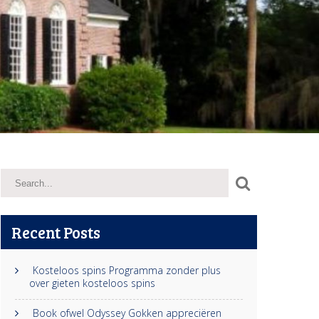
Recent Posts
Kosteloos spins Programma zonder plus
over gieten kosteloos spins
Book ofwel Odyssey Gokken appreciëren