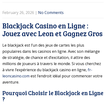
February 26, 2026
|
No Comments
Blackjack Casino en Ligne :
Jouez avec Leon et Gagnez Gros
Le blackjack est l’un des jeux de cartes les plus
populaires dans les casinos en ligne. Avec son mélange
de stratégie, de chance et d’excitation, il attire des
millions de joueurs à travers le monde. Si vous cherchez
à vivre l’expérience du blackjack casino en ligne,
fr-
leoncasino.com
est l’endroit idéal pour commencer votre
aventure.
Pourquoi Choisir le Blackjack en Ligne
?