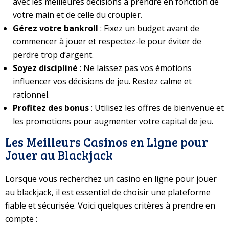
avec les meilleures décisions à prendre en fonction de
votre main et de celle du croupier.
Gérez votre bankroll
: Fixez un budget avant de
commencer à jouer et respectez-le pour éviter de
perdre trop d’argent.
Soyez discipliné
: Ne laissez pas vos émotions
influencer vos décisions de jeu. Restez calme et
rationnel.
Profitez des bonus
: Utilisez les offres de bienvenue et
les promotions pour augmenter votre capital de jeu.
Les Meilleurs Casinos en Ligne pour
Jouer au Blackjack
Lorsque vous recherchez un casino en ligne pour jouer
au blackjack, il est essentiel de choisir une plateforme
fiable et sécurisée. Voici quelques critères à prendre en
compte :