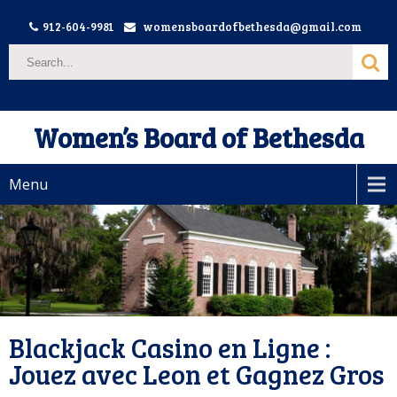
912-604-9981
womensboardofbethesda@gmail.com
Women’s Board of Bethesda
Menu
Blackjack Casino en Ligne :
Jouez avec Leon et Gagnez Gros