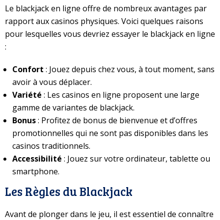
Le blackjack en ligne offre de nombreux avantages par
rapport aux casinos physiques. Voici quelques raisons
pour lesquelles vous devriez essayer le blackjack en ligne
:
Confort
: Jouez depuis chez vous, à tout moment, sans
avoir à vous déplacer.
Variété
: Les casinos en ligne proposent une large
gamme de variantes de blackjack.
Bonus
: Profitez de bonus de bienvenue et d’offres
promotionnelles qui ne sont pas disponibles dans les
casinos traditionnels.
Accessibilité
: Jouez sur votre ordinateur, tablette ou
smartphone.
Les Règles du Blackjack
Avant de plonger dans le jeu, il est essentiel de connaître