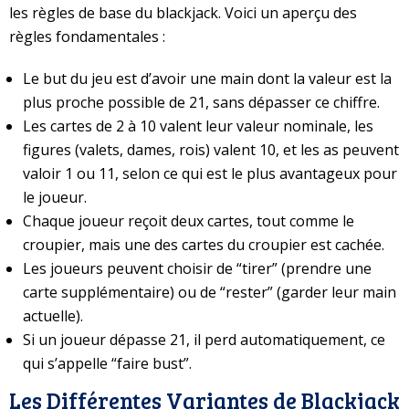
les règles de base du blackjack. Voici un aperçu des
règles fondamentales :
Le but du jeu est d’avoir une main dont la valeur est la
plus proche possible de 21, sans dépasser ce chiffre.
Les cartes de 2 à 10 valent leur valeur nominale, les
figures (valets, dames, rois) valent 10, et les as peuvent
valoir 1 ou 11, selon ce qui est le plus avantageux pour
le joueur.
Chaque joueur reçoit deux cartes, tout comme le
croupier, mais une des cartes du croupier est cachée.
Les joueurs peuvent choisir de “tirer” (prendre une
carte supplémentaire) ou de “rester” (garder leur main
actuelle).
Si un joueur dépasse 21, il perd automatiquement, ce
qui s’appelle “faire bust”.
Les Différentes Variantes de Blackjack