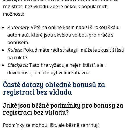
registraci bez vkladu. Zde je několik populárních
možností:
Automaty
: Většina online kasin nabízí širokou škálu
automatů, které jsou skvělou volbou pro hráče s
bonusem.
Ruleta
: Pokud máte rádi strategii, můžete zkusit štěstí
na ruletě.
Blackjack
: Tato hra vyžaduje nejen štěstí, ale i
dovednosti, a může být velmi zábavná.
Časté dotazy ohledně bonusů za
registraci bez vkladu
Jaké jsou běžné podmínky pro bonusy za
registraci bez vkladu?
Podmínky se mohou lišit, ale běžně zahrnují: