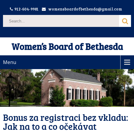
912-604-9981
womensboardofbethesda@gmail.com
Women’s Board of Bethesda
Menu
Bonus za registraci bez vkladu:
Jak na to a co očekávat