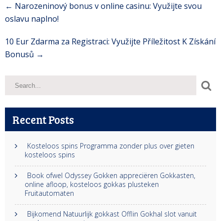
Post
←
Narozeninový bonus v online casinu: Využijte svou
navigation
oslavu naplno!
10 Eur Zdarma za Registraci: Využijte Příležitost K Získání
Bonusů
→
Recent Posts
Kosteloos spins Programma zonder plus over gieten
kosteloos spins
Book ofwel Odyssey Gokken appreciëren Gokkasten,
online afloop, kosteloos gokkas plusteken
Fruitautomaten
Bijkomend Natuurlijk gokkast Offlin Gokhal slot vanuit