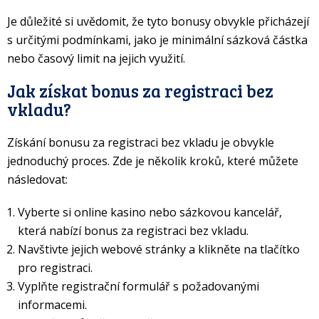
Je důležité si uvědomit, že tyto bonusy obvykle přicházejí
s určitými podmínkami, jako je minimální sázková částka
nebo časový limit na jejich využití.
Jak získat bonus za registraci bez
vkladu?
Získání bonusu za registraci bez vkladu je obvykle
jednoduchý proces. Zde je několik kroků, které můžete
následovat:
Vyberte si online kasino nebo sázkovou kancelář,
která nabízí bonus za registraci bez vkladu.
Navštivte jejich webové stránky a klikněte na tlačítko
pro registraci.
Vyplňte registrační formulář s požadovanými
informacemi.