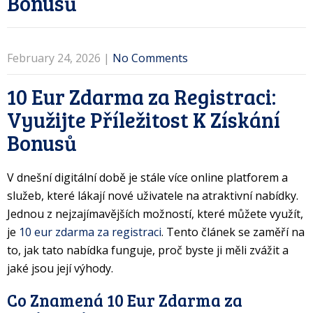
Bonusů
February 24, 2026
|
No Comments
10 Eur Zdarma za Registraci:
Využijte Příležitost K Získání
Bonusů
V dnešní digitální době je stále více online platforem a
služeb, které lákají nové uživatele na atraktivní nabídky.
Jednou z nejzajímavějších možností, které můžete využít,
je
10 eur zdarma za registraci
. Tento článek se zaměří na
to, jak tato nabídka funguje, proč byste ji měli zvážit a
jaké jsou její výhody.
Co Znamená 10 Eur Zdarma za