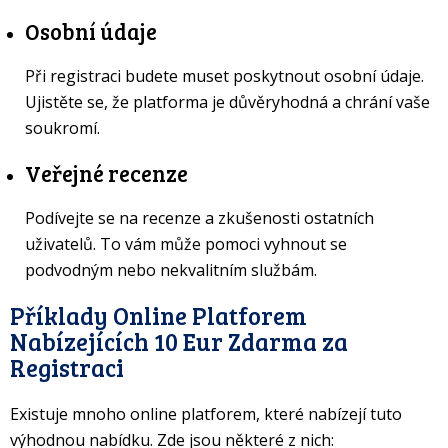
Osobní údaje
Při registraci budete muset poskytnout osobní údaje.
Ujistěte se, že platforma je důvěryhodná a chrání vaše
soukromí.
Veřejné recenze
Podívejte se na recenze a zkušenosti ostatních
uživatelů. To vám může pomoci vyhnout se
podvodným nebo nekvalitním službám.
Příklady Online Platforem
Nabízejících 10 Eur Zdarma za
Registraci
Existuje mnoho online platforem, které nabízejí tuto
výhodnou nabídku. Zde jsou některé z nich: