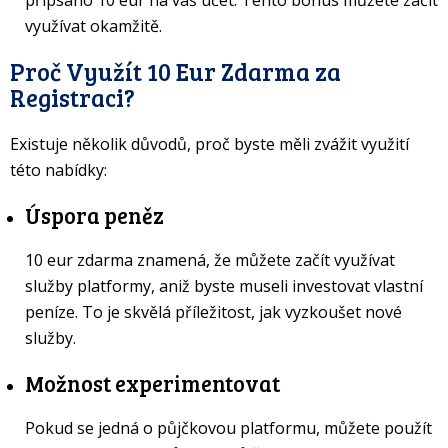
připsáno 10 eur na váš účet. Tento bonus můžete začít
využívat okamžitě.
Proč Využít 10 Eur Zdarma za
Registraci?
Existuje několik důvodů, proč byste měli zvážit využití
této nabídky:
Úspora peněz
10 eur zdarma znamená, že můžete začít využívat
služby platformy, aniž byste museli investovat vlastní
peníze. To je skvělá příležitost, jak vyzkoušet nové
služby.
Možnost experimentovat
Pokud se jedná o půjčkovou platformu, můžete použít