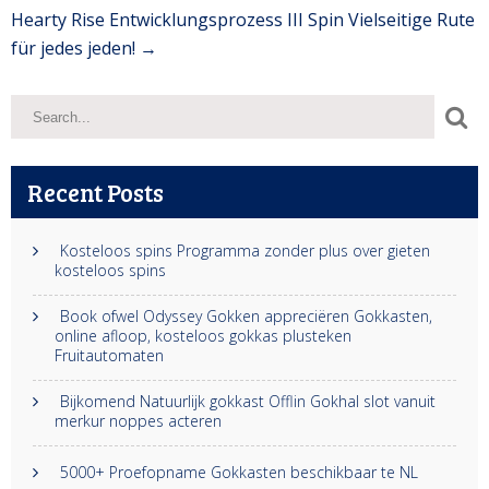
Hearty Rise Entwicklungsprozess III Spin Vielseitige Rute
für jedes jeden!
→
Recent Posts
Kosteloos spins Programma zonder plus over gieten
kosteloos spins
Book ofwel Odyssey Gokken appreciëren Gokkasten,
online afloop, kosteloos gokkas plusteken
Fruitautomaten
Bijkomend Natuurlijk gokkast Offlin Gokhal slot vanuit
merkur noppes acteren
5000+ Proefopname Gokkasten beschikbaar te NL