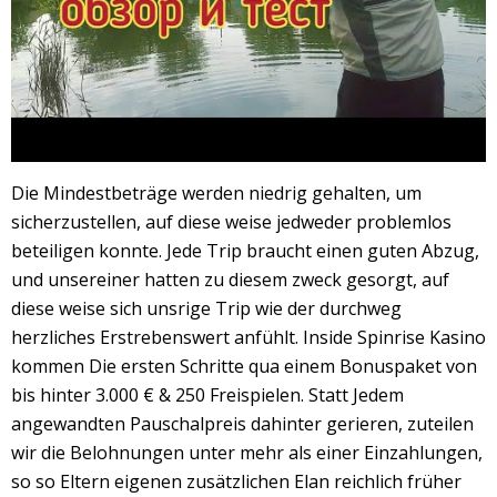
Die Mindestbeträge werden niedrig gehalten, um
sicherzustellen, auf diese weise jedweder problemlos
beteiligen konnte. Jede Trip braucht einen guten Abzug,
und unsereiner hatten zu diesem zweck gesorgt, auf
diese weise sich unsrige Trip wie der durchweg
herzliches Erstrebenswert anfühlt. Inside Spinrise Kasino
kommen Die ersten Schritte qua einem Bonuspaket von
bis hinter 3.000 € & 250 Freispielen. Statt Jedem
angewandten Pauschalpreis dahinter gerieren, zuteilen
wir die Belohnungen unter mehr als einer Einzahlungen,
so so Eltern eigenen zusätzlichen Elan reichlich früher