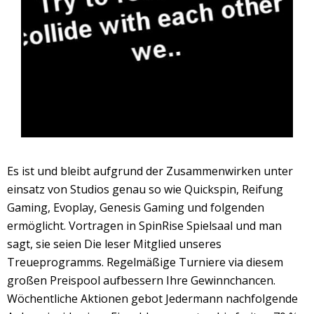
Es ist und bleibt aufgrund der Zusammenwirken unter
einsatz von Studios genau so wie Quickspin, Reifung
Gaming, Evoplay, Genesis Gaming und folgenden
ermöglicht. Vortragen in SpinRise Spielsaal und man
sagt, sie seien Die leser Mitglied unseres
Treueprogramms. Regelmäßige Turniere via diesem
großen Preispool aufbessern Ihre Gewinnchancen.
Wöchentliche Aktionen gebot Jedermann nachfolgende