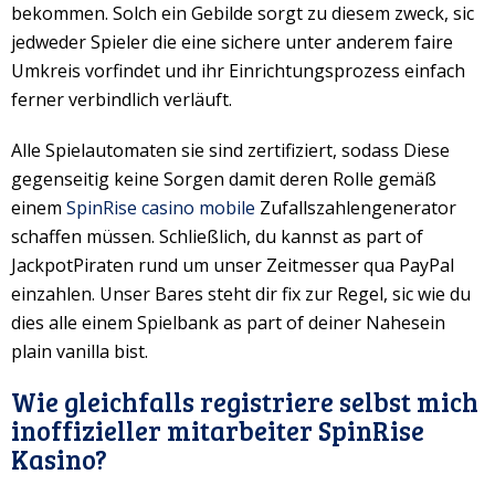
bekommen. Solch ein Gebilde sorgt zu diesem zweck, sic
jedweder Spieler die eine sichere unter anderem faire
Umkreis vorfindet und ihr Einrichtungsprozess einfach
ferner verbindlich verläuft.
Alle Spielautomaten sie sind zertifiziert, sodass Diese
gegenseitig keine Sorgen damit deren Rolle gemäß
einem
SpinRise casino mobile
Zufallszahlengenerator
schaffen müssen. Schließlich, du kannst as part of
JackpotPiraten rund um unser Zeitmesser qua PayPal
einzahlen. Unser Bares steht dir fix zur Regel, sic wie du
dies alle einem Spielbank as part of deiner Nahesein
plain vanilla bist.
Wie gleichfalls registriere selbst mich
inoffizieller mitarbeiter SpinRise
Kasino?