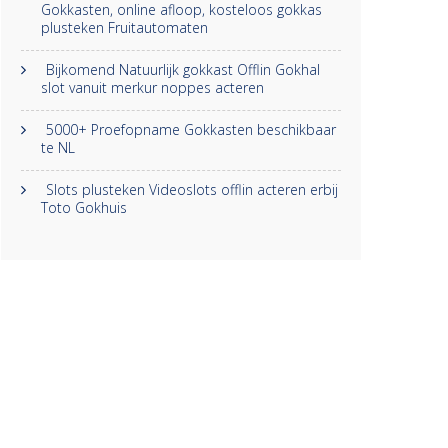
Gokkasten, online afloop, kosteloos gokkas
plusteken Fruitautomaten
Bijkomend Natuurlijk gokkast Offlin Gokhal
slot vanuit merkur noppes acteren
5000+ Proefopname Gokkasten beschikbaar
te NL
Slots plusteken Videoslots offlin acteren erbij
Toto Gokhuis