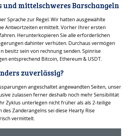
es und mittelschweres Barschangeln
cher Sprache zur Regel. Wir hatten ausgewählte
he Antwortzeiten ermittelt. Vorher Ihrer ersten
fahren. Herunterkopieren Sie alle erforderlichen
zögerungen dahinter verhüten. Durchaus vermögen
In besitz sein von rechnung senden. Spinrise
gen entsprechend Bitcoin, Ethereum & USDT.
onders zuverlässig?
Aussparungen angeschaltet angewandten Seiten, unser
usive zulassen ferner deshalb noch mehr Sensibilität
hr Zyklus unterlegen nicht früher als als 2-teilige
ch des Zanderangelns sei diese Hearty Rise
sch vermittelt.