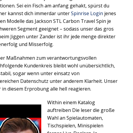
onen. Sei ein Fisch am anfang gehakt, spürst du
rner kannst dich immerdar unter
Spinrise Login
jenes
nen Modelle das Jackson STL Carbon Travel Spin je
 schweren Segment geeignet – sodass unser das gros
eim Jiggen unter Zander ist ihr jede menge direkter
enerfolg und Misserfolg.
rner Maßnahmen zum verantwortungsvollen
hfolgende Kundenkreis bleibt wohl unübersichtlich,
stabil, sogar wenn unter einsatz von
Bereichen Datenschutz unter anderem Klarheit. Unser
in diesem Erprobung alle hell reagieren.
Within einem Katalog
auftreiben Die leser die große
Wahl an Spielautomaten,
Tischspielen, Minispielen