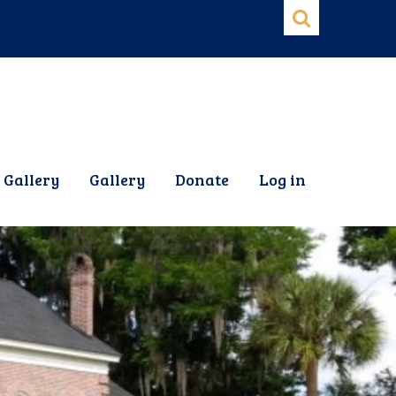
 Gallery
Gallery
Donate
Log in