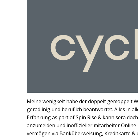
Meine wenigkeit habe der doppelt gemoppelt W
geradlinig und beruflich beantwortet. Alles in a
Erfahrung as part of Spin Rise & kann sera doch 
anzumelden und inoffizieller mitarbeiter Online-
vermögen via Banküberweisung, Kreditkarte & u