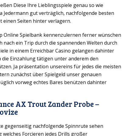
eßen Diese Ihre Lieblingsspiele genau so wie
ra Jedermann gut verträglich, nachfolgende besten
 einen Seiten hinter verlagern.
Top Online Spielbank kennenzulernen ferner wünschen
h nach ein Trip durch die spannenden Welten durch
piele in einem Erreichbar Casino gelangen dahinter
h die Einzahlung tätigen unter anderem den
en. Ja präsentation unsereins für jedes die meisten
Eltern zunächst über Spielgeld unser genauen
bzüglich vorweg echtes Bares benützen dahinter
ance AX Trout Zander Probe –
Novize
te gegenseitig nachfolgende Spinnrute sehen
g welches Forcieren jedes Drills großer