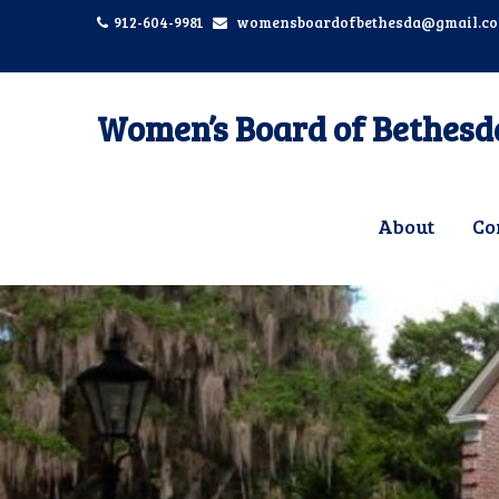
912-604-9981
womensboardofbethesda@gmail.c
Women’s Board of Bethesd
About
Co