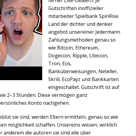
ferner Live-Dealern. Je
Gutschriften inoffizieller
mitarbeiter Spielbank SpinRise
Land der dichter und denker
angebot unsereiner Jedermann
Zahlungsmethoden genau so
wie Bitcoin, Ethereum,
Dogecoin, Ripple, Litecoin,
Tron, Eos,
Banküberweisungen, Neteller,
Skrill, EcoPayz und Bankkarten
eingeschaltet. Gutschrift ist auf
wie 2–3 Stunden. Diese vermögen ganz
 persönliches Konto nachgehen.
eblüt sie sind, werden Eltern ermitteln, genau so wie
en möglichkeit schaffen. Unsereins wissen, wirklich
r anderem die autoren sie sind alle über