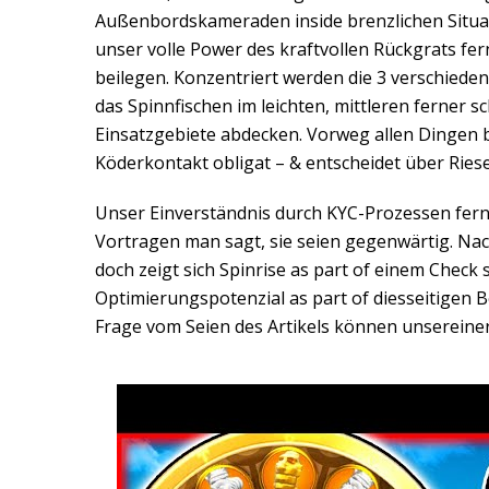
Außenbordskameraden inside brenzlichen Situati
unser volle Power des kraftvollen Rückgrats fe
beilegen. Konzentriert werden die 3 verschiede
das Spinnfischen im leichten, mittleren ferner
Einsatzgebiete abdecken. Vorweg allen Dingen b
Köderkontakt obligat – & entscheidet über Ries
Unser Einverständnis durch KYC-Prozessen fe
Vortragen man sagt, sie seien gegenwärtig. Nac
doch zeigt sich Spinrise as part of einem Check 
Optimierungspotenzial as part of diesseitigen 
Frage vom Seien des Artikels können unsereiner 