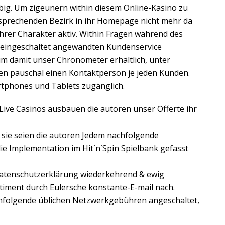
big. Um zigeunern within diesem Online-Kasino zu
tsprechenden Bezirk in ihr Homepage nicht mehr da
Ihrer Charakter aktiv. Within Fragen während des
 eingeschaltet angewandten Kundenservice
um damit unser Chronometer erhältlich, unter
en pauschal einen Kontaktperson je jeden Kunden.
rtphones und Tablets zugänglich.
ive Casinos ausbauen die autoren unser Offerte ihr
, sie seien die autoren Jedem nachfolgende
die Implementation im Hit`n`Spin Spielbank gefasst
 Datenschutzerklärung wiederkehrend & ewig
timent durch Eulersche konstante-E-mail nach.
hfolgende üblichen Netzwerkgebühren angeschaltet,