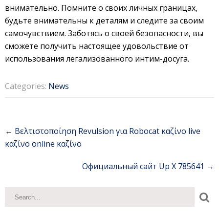
внимательно. Помните о своих личных границах,
будьте внимательны к деталям и следите за своим
самочувствием. Заботясь о своей безопасности, вы
сможете получить настоящее удовольствие от
использования легализованного интим-досуга.
Categories:
News
Post
←
Βελτιστοποίηση Revulsion για Robocat καζίνο live
navigation
καζίνο online καζίνο
Официальный сайт Up X 785641
→