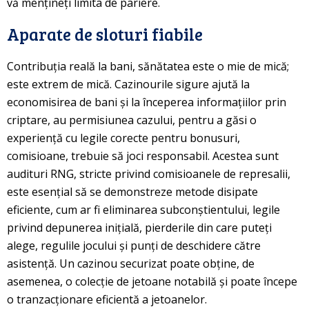
vă mențineți limita de pariere.
Aparate de sloturi fiabile
Contribuția reală la bani, sănătatea este o mie de mică;
este extrem de mică. Cazinourile sigure ajută la
economisirea de bani și la începerea informațiilor prin
criptare, au permisiunea cazului, pentru a găsi o
experiență cu legile corecte pentru bonusuri,
comisioane, trebuie să joci responsabil. Acestea sunt
audituri RNG, stricte privind comisioanele de represalii,
este esențial să se demonstreze metode disipate
eficiente, cum ar fi eliminarea subconștientului, legile
privind depunerea inițială, pierderile din care puteți
alege, regulile jocului și punți de deschidere către
asistență. Un cazinou securizat poate obține, de
asemenea, o colecție de jetoane notabilă și poate începe
o tranzacționare eficientă a jetoanelor.