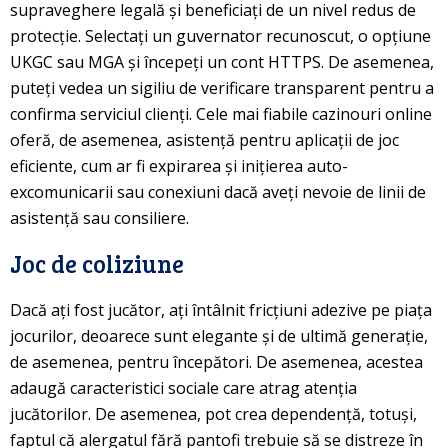
supraveghere legală și beneficiați de un nivel redus de
protecție. Selectați un guvernator recunoscut, o opțiune
UKGC sau MGA și începeți un cont HTTPS. De asemenea,
puteți vedea un sigiliu de verificare transparent pentru a
confirma serviciul clienți. Cele mai fiabile cazinouri online
oferă, de asemenea, asistență pentru aplicații de joc
eficiente, cum ar fi expirarea și inițierea auto-
excomunicarii sau conexiuni dacă aveți nevoie de linii de
asistență sau consiliere.
Joc de coliziune
Dacă ați fost jucător, ați întâlnit fricțiuni adezive pe piața
jocurilor, deoarece sunt elegante și de ultimă generație,
de asemenea, pentru începători. De asemenea, acestea
adaugă caracteristici sociale care atrag atenția
jucătorilor. De asemenea, pot crea dependență, totuși,
faptul că alergatul fără pantofi trebuie să se distreze în