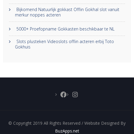
Bijkomend Natuurlijk gokkast Offlin Gokhal slot vanuit
merkur noppes acteren
5000+ Proefopname Gokkasten beschikbaar te NL
Slots plusteken Videoslots offlin acteren erbij Toto
Gokhuis
Facebook
Instagram
© Copyright 2019 All Rights Reserved / Website Designed By
BuzApps.net