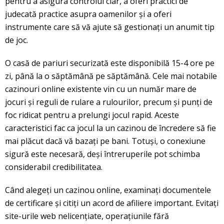
pentru a asigura controlul clar, a oferi practici de
judecată practice asupra oamenilor și a oferi
instrumente care să vă ajute să gestionați un anumit tip
de joc.
O casă de pariuri securizată este disponibilă 15-4 ore pe
zi, până la o săptămână pe săptămână. Cele mai notabile
cazinouri online existente vin cu un număr mare de
jocuri și reguli de rulare a rulourilor, precum și punți de
foc ridicat pentru a prelungi jocul rapid. Aceste
caracteristici fac ca jocul la un cazinou de încredere să fie
mai plăcut dacă vă bazați pe bani. Totuși, o conexiune
sigură este necesară, deși întreruperile pot schimba
considerabil credibilitatea.
Când alegeți un cazinou online, examinați documentele
de certificare și citiți un acord de afiliere important. Evitați
site-urile web nelicențiate, operațiunile fără