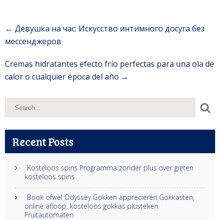
Post
←
Девушка на час: Искусство интимного досуга без
navigation
мессенджеров
Cremas hidratantes efecto frío perfectas para una ola de
calor o cualquier época del año
→
Recent Posts
Kosteloos spins Programma zonder plus over gieten
kosteloos spins
Book ofwel Odyssey Gokken appreciëren Gokkasten,
online afloop, kosteloos gokkas plusteken
Fruitautomaten