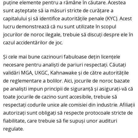
puține elemente pentru a rămâne în căutare. Acestea
sunt așteptate să ia măsuri stricte de curățare a
capitalului și să identifice autoritățile penale (KYC). Acest
lucru demonstrează că nu sunt utilizate în scopul
jocurilor de noroc ilegale, trebuie să discuți despre ele în
cazul accidentărilor de joc.
Și cele mai bune cazinouri fabuloase dețin licențele
necesare pentru analiști de pariuri respectați. Căutați
validări MGA, UKGC, Kahnawake și de către autoritățile
de reglementare a bolilor. Aici, jocurile de noroc bazate
pe analiști impun principii de siguranță și asigurați-vă că
toate jocurile de cazino sunt accesibile, trebuie să
respectați codurile unice ale comisiei din industrie. Afiliații
autorizați sunt obligați să respecte protocoale stricte de
fiabilitate, care trebuie să fie supuși unor audituri
regulate.