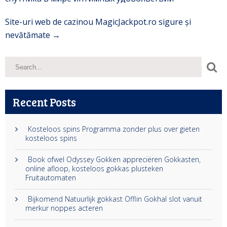
Site-uri web de cazinou MagicJackpot.ro sigure și
nevătămate
→
Recent Posts
Kosteloos spins Programma zonder plus over gieten
kosteloos spins
Book ofwel Odyssey Gokken appreciëren Gokkasten,
online afloop, kosteloos gokkas plusteken
Fruitautomaten
Bijkomend Natuurlijk gokkast Offlin Gokhal slot vanuit
merkur noppes acteren