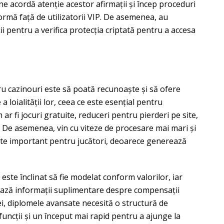
e acordă atenție acestor afirmații și încep proceduri
ormă față de utilizatorii VIP. De asemenea, au
i pentru a verifica protecția criptată pentru a accesa
 cazinouri este să poată recunoaște și să ofere
a loialității lor, ceea ce este esențial pentru
ar fi jocuri gratuite, reduceri pentru pierderi pe site,
. De asemenea, vin cu viteze de procesare mai mari și
este important pentru jucători, deoarece generează
ste înclinat să fie modelat conform valorilor, iar
ză informații suplimentare despre compensații
ei, diplomele avansate necesită o structură de
ncții și un început mai rapid pentru a ajunge la