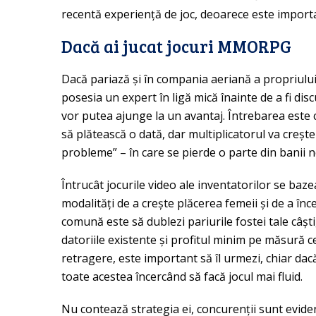
recentă experiență de joc, deoarece este importa
Dacă ai jucat jocuri MMORPG
Dacă pariază și în compania aeriană a propriului 
posesia un expert în ligă mică înainte de a fi discu
vor putea ajunge la un avantaj. Întrebarea este c
să plătească o dată, dar multiplicatorul va crește
probleme” – în care se pierde o parte din banii n
Întrucât jocurile video ale inventatorilor se baze
modalități de a crește plăcerea femeii și de a în
comună este să dublezi pariurile fostei tale câșt
datoriile existente și profitul minim pe măsură ce
retragere, este important să îl urmezi, chiar dacă
toate acestea încercând să facă jocul mai fluid.
Nu contează strategia ei, concurenții sunt eviden