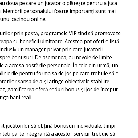
u două pe care un jucător o plătește pentru a juca
. Membrii personalului foarte importanți sunt mai
 unui cazinou online.
ourilor prin poștă, programele VIP tind să promoveze
eapă cu beneficii uimitoare. Acestea pot oferi o listă
nclusiv un manager privat prin care jucătorii
despre bonusuri. De asemenea, au nevoie de limite
 a accesa postările personale. În cele din urmă, un
alinierile pentru forma sa de joc pe care trebuie să o
torilor șansa de a-și atinge obiectivele stabilite
caz, gamificarea oferă coduri bonus și joc de început,
iga bani reali.
it jucătorilor să obțină bonusuri individuale, timpi
sunteți parte integrantă a acestor servicii, trebuie să