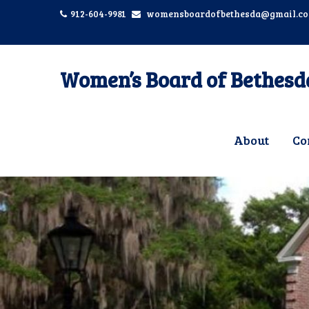
912-604-9981
womensboardofbethesda@gmail.c
Women’s Board of Bethesd
About
Co