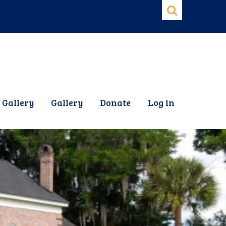
 Gallery
Gallery
Donate
Log in