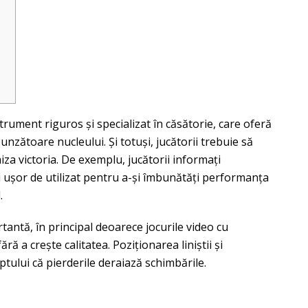
rument riguros și specializat în căsătorie, care oferă
nzătoare nucleului. Și totuși, jucătorii trebuie să
iza victoria.
De exemplu, jucătorii informați
și ușor de utilizat pentru a-și îmbunătăți performanța
.
tantă, în principal deoarece jocurile video cu
ără a crește calitatea. Poziționarea liniștii și
ptului că pierderile deraiază schimbările.