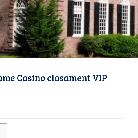
game Casino clasament VIP