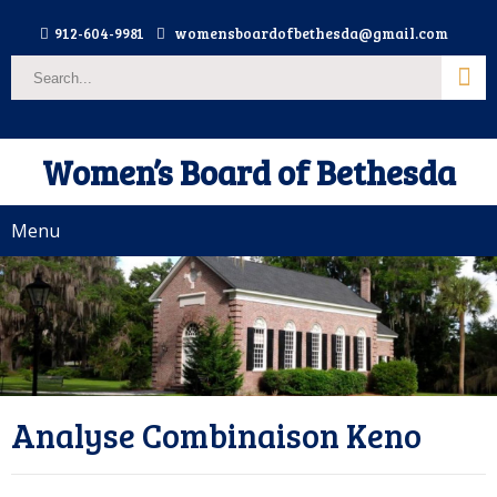
912-604-9981
womensboardofbethesda@gmail.com
Women’s Board of Bethesda
Menu
Analyse Combinaison Keno