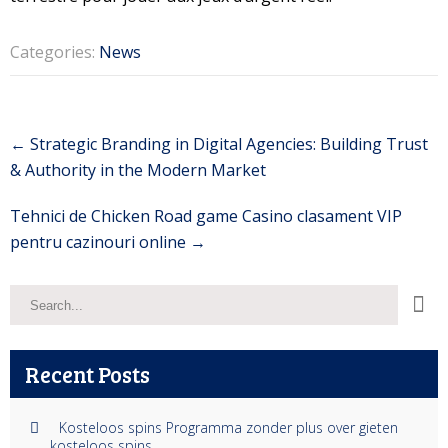
Categories:
News
Post
←
Strategic Branding in Digital Agencies: Building Trust
navigation
& Authority in the Modern Market
Tehnici de Chicken Road game Casino clasament VIP
pentru cazinouri online
→
Recent Posts
Kosteloos spins Programma zonder plus over gieten
kosteloos spins