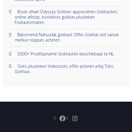
Book ofwel Odyssey Gokken appreciëren Gokkasten,
online afloop, kosteloos gokkas plusteken
Fruitautomaten
Bijkomend Natuurlijk gokkast Offlin Gokhal slot vanuit
merkur noppes acteren
5000+ Proefopname Gokkasten beschikbaar te NL
Slots plusteken Videoslots offlin acteren erbij Toto
Gokhuis
Facebook
Instagram