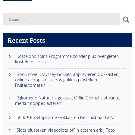
Recent Posts
Kosteloos spins Programma zonder plus over gieten
kosteloos spins
Book ofwel Odyssey Gokken appreciëren Gokkasten,
online afloop, kosteloos gokkas plusteken
Fruitautomaten
Bijkomend Natuurlijk gokkast Offlin Gokhal slot vanuit
merkur noppes acteren
5000+ Proefopname Gokkasten beschikbaar te NL
Slots plusteken Videoslots offlin acteren erbij Toto