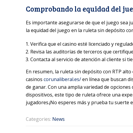
Comprobando la equidad del ju
Es importante asegurarse de que el juego sea jus
la equidad del juego en la ruleta sin depósito co
Verifica que el casino esté licenciado y regula
Revisa las auditorías de terceros que certifiqu
Contacta al servicio de atención al cliente si 
En resumen, la ruleta sin depósito con RTP alt
casinos
corunaliberal.es/
en línea que buscan dis
de ganar. Con una amplia variedad de opciones di
dispositivos, este tipo de ruleta ofrece una exp
jugadores.¡No esperes más y prueba tu suerte en
Categories:
News