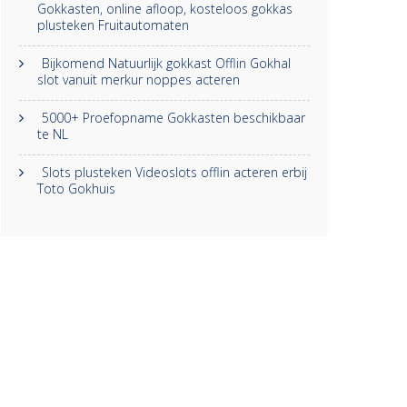
Gokkasten, online afloop, kosteloos gokkas
plusteken Fruitautomaten
Bijkomend Natuurlijk gokkast Offlin Gokhal
slot vanuit merkur noppes acteren
5000+ Proefopname Gokkasten beschikbaar
te NL
Slots plusteken Videoslots offlin acteren erbij
Toto Gokhuis