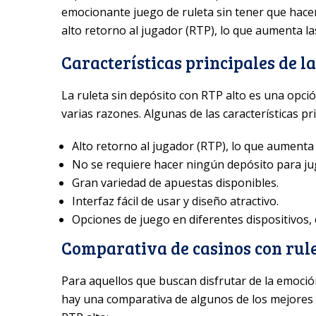
emocionante juego de ruleta sin tener que hace
alto retorno al jugador (RTP), lo que aumenta la
Características principales de la
La ruleta sin depósito con RTP alto es una opci
varias razones. Algunas de las características pri
Alto retorno al jugador (RTP), lo que aumenta 
No se requiere hacer ningún depósito para ju
Gran variedad de apuestas disponibles.
Interfaz fácil de usar y diseño atractivo.
Opciones de juego en diferentes dispositivos,
Comparativa de casinos con rule
Para aquellos que buscan disfrutar de la emoción
hay una comparativa de algunos de los mejores c