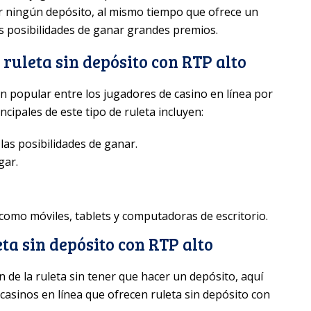
r ningún depósito, al mismo tiempo que ofrece un
s posibilidades
de ganar grandes premios.
 ruleta sin depósito con RTP alto
ón popular entre los jugadores de casino en línea por
ncipales de este tipo de ruleta incluyen:
las posibilidades de ganar.
gar.
 como móviles, tablets y computadoras de escritorio.
ta sin depósito con RTP alto
 de la ruleta sin tener que hacer un depósito, aquí
asinos en línea que ofrecen ruleta sin depósito con