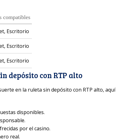
s compatibles
et, Escritorio
et, Escritorio
et, Escritorio
sin depósito con RTP alto
uerte en la ruleta sin depósito con RTP alto, aquí
puestas disponibles.
esponsable.
recidas por el casino.
ero real.