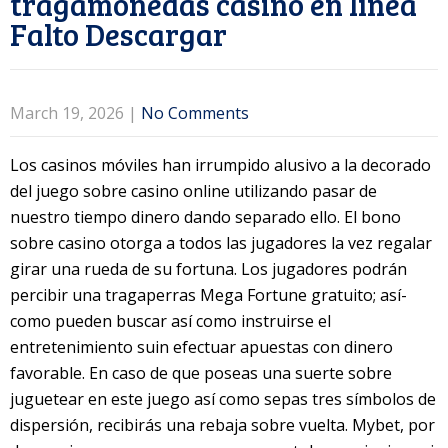
tragamonedas casino en línea
Falto Descargar
March 19, 2026
|
No Comments
Los casinos móviles han irrumpido alusivo a la decorado
del juego sobre casino online utilizando pasar de
nuestro tiempo dinero dando separado ello. El bono
sobre casino otorga a todos las jugadores la vez regalar
girar una rueda de su fortuna. Los jugadores podrán
percibir una tragaperras Mega Fortune gratuito; así­
como pueden buscar así­ como instruirse el
entretenimiento suin efectuar apuestas con dinero
favorable.
En caso de que poseas una suerte sobre
juguetear en este juego así­ como sepas tres símbolos de
dispersión, recibirás una rebaja sobre vuelta. Mybet, por