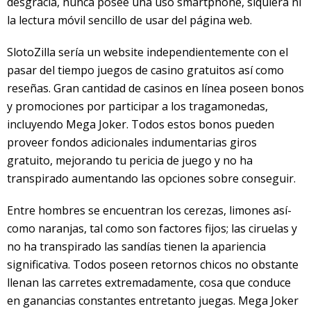
desgracia, nunca posee una uso smartphone, siquiera ni
la lectura móvil sencillo de usar del página web.
SlotoZilla serí­a un website independientemente con el
pasar del tiempo juegos de casino gratuitos así­ como
reseñas. Gran cantidad de casinos en línea poseen bonos
y promociones por participar a los tragamonedas,
incluyendo Mega Joker. Todos estos bonos pueden
proveer fondos adicionales indumentarias giros
gratuito, mejorando tu pericia de juego y no ha
transpirado aumentando las opciones sobre conseguir.
Entre hombres se encuentran los cerezas, limones así­
como naranjas, tal como son factores fijos; las ciruelas y
no ha transpirado las sandías tienen la apariencia
significativa. Todos poseen retornos chicos no obstante
llenan las carretes extremadamente, cosa que conduce
en ganancias constantes entretanto juegas. Mega Joker