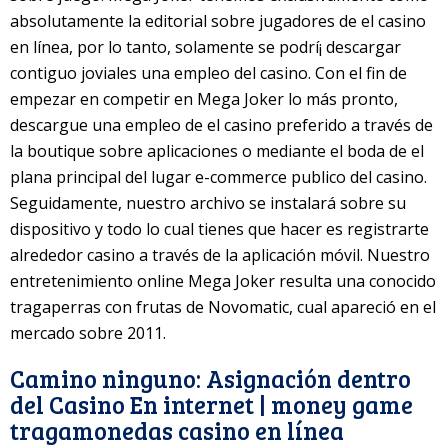
absolutamente la editorial sobre jugadores de el casino
en línea, por lo tanto, solamente se podrí¡ descargar
contiguo joviales una empleo del casino. Con el fin de
empezar en competir en Mega Joker lo más pronto,
descargue una empleo de el casino preferido a través de
la boutique sobre aplicaciones o mediante el boda de el
plana principal del lugar e-commerce publico del casino.
Seguidamente, nuestro archivo se instalará sobre su
dispositivo y todo lo cual tienes que hacer es registrarte
alrededor casino a través de la aplicación móvil. Nuestro
entretenimiento online Mega Joker resulta una conocido
tragaperras con frutas de Novomatic, cual apareció en el
mercado sobre 2011.
Camino ninguno: Asignación dentro
del Casino En internet | money game
tragamonedas casino en línea