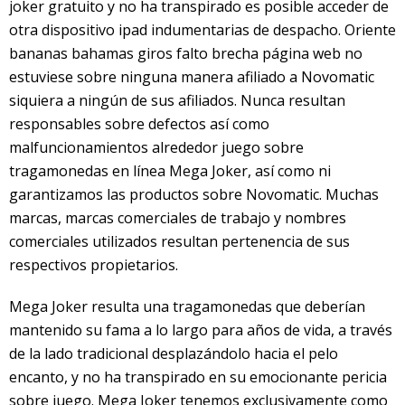
joker gratuito y no ha transpirado es posible acceder de
otra dispositivo ipad indumentarias de despacho. Oriente
bananas bahamas giros falto brecha página web no
estuviese sobre ninguna manera afiliado a Novomatic
siquiera a ningún de sus afiliados. Nunca resultan
responsables sobre defectos así­ como
malfuncionamientos alrededor juego sobre
tragamonedas en línea Mega Joker, así­ como ni
garantizamos las productos sobre Novomatic. Muchas
marcas, marcas comerciales de trabajo y nombres
comerciales utilizados resultan pertenencia de sus
respectivos propietarios.
Mega Joker resulta una tragamonedas que deberían
mantenido su fama a lo largo para años de vida, a través
de la lado tradicional desplazándolo hacia el pelo
encanto, y no ha transpirado en su emocionante pericia
sobre juego. Mega Joker tenemos exclusivamente como