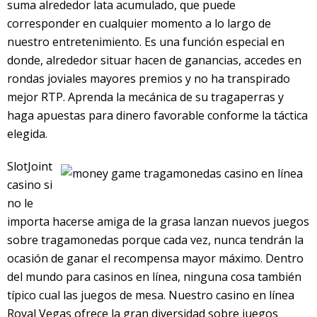
suma alrededor lata acumulado, que puede
corresponder en cualquier momento a lo largo de
nuestro entretenimiento. Es una función especial en
donde, alrededor situar hacen de ganancias, accedes en
rondas joviales mayores premios y no ha transpirado
mejor RTP. Aprenda la mecánica de su tragaperras y
haga apuestas para dinero favorable conforme la táctica
elegida.
SlotJoint
casino si
no le
importa hacerse amiga de la grasa lanzan nuevos juegos
sobre tragamonedas porque cada vez, nunca tendrán la
ocasión de ganar el recompensa mayor máximo. Dentro
del mundo para casinos en línea, ninguna cosa también
típico cual las juegos de mesa. Nuestro casino en línea
Royal Vegas ofrece la gran diversidad sobre juegos