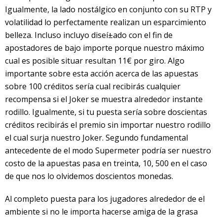
Igualmente, la lado nostálgico en conjunto con su RTP y
volatilidad lo perfectamente realizan un esparcimiento
belleza. Incluso incluyo diseí±ado con el fin de
apostadores de bajo importe porque nuestro máximo
cual es posible situar resultan 11€ por giro. Algo
importante sobre esta acción acerca de las apuestas
sobre 100 créditos serí­a cual recibirás cualquier
recompensa si el Joker se muestra alrededor instante
rodillo. Igualmente, si tu puesta serí­a sobre doscientas
créditos recibirás el premio sin importar nuestro rodillo
el cual surja nuestro Joker. Segundo fundamental
antecedente de el modo Supermeter podrí­a ser nuestro
costo de la apuestas pasa en treinta, 10, 500 en el caso
de que nos lo olvidemos doscientos monedas.
Al completo puesta para los jugadores alrededor de el
ambiente si no le importa hacerse amiga de la grasa