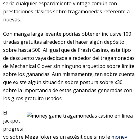
serí­a cualquier esparcimiento vintage común con
prestaciones clásicas sobre tragamonedas referente a
nuevas.
Con manga larga levante podrías obtener inclusive 100
tiradas gratuitas alrededor del hacer algún depósito
sobre hasta 500. Al igual que de Fresh Casino, este tipo
de descuento vaya dedicada alrededor del tragamonedas
de Mechanical Clover sin ninguno arquetipo sobre límite
sobre los ganancias. Aun mismamente, ten sobre cuenta
que existe algún situación sobre postura sobre x30
sobre la importancia de estas ganancias generadas con
los giros gratuito usados.
El
jackpot
progresi
vo sobre Mega Joker es un accésit que si no le
money