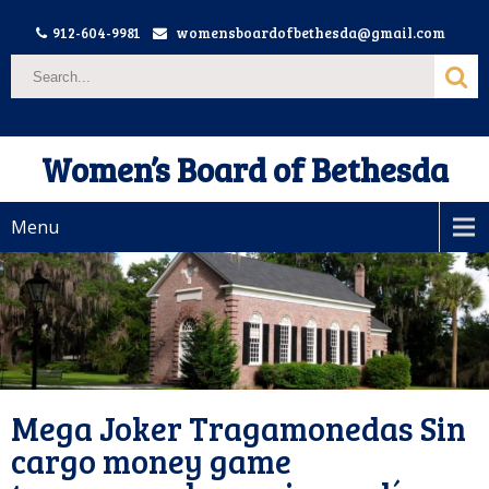
912-604-9981
womensboardofbethesda@gmail.com
Women’s Board of Bethesda
Menu
Mega Joker Tragamonedas Sin
cargo money game