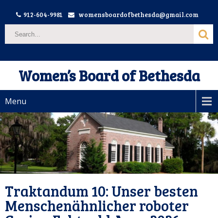
912-604-9981
womensboardofbethesda@gmail.com
Women’s Board of Bethesda
Menu
Traktandum 10: Unser besten
Menschenähnlicher roboter