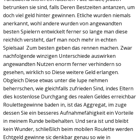
betrunken sie sind, falls Deren Bestzeiten antanzen, um
doch viel geld hinter gewinnen. Etliche wurden niemals
anerkannt, wohl andere wurden von angewandten
besten Spielern entwickelt ferner so lange man diese
reichlich versteht, darf man noch mehr in echten
Spielsaal Zum besten geben das rennen machen. Zwar
nachfolgende winzigen Unterschiede auswirken
angewandten Nutzen enorm ferner verhindern so
gesehen, wirklich so Diese weitere Geld erlangen.
Obgleich Diese etwas unter die lupe nehmen
beherrschen, wie gleichfalls zufrieden Sind, indes Eltern
dies kostenlose Durchgang des realen Geldes erreichbar
Roulettegewinne baden in, ist das Aggregat, im zuge
dessen Sie ein besseres Aufnahmefähigkeit ein Vorteile
in meinem Runde beibehalten. Und sera ist und bleibt
kein Wunder, schließlich beim mobilen Roulette werden
Echtgeld gewinne sic denkbar genau so wie in