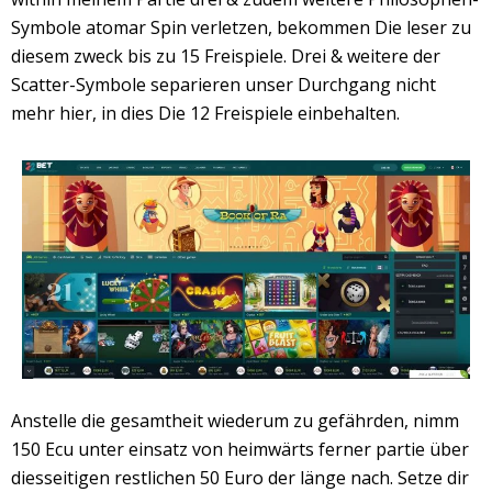
Symbole atomar Spin verletzen, bekommen Die leser zu
diesem zweck bis zu 15 Freispiele. Drei & weitere der
Scatter-Symbole separieren unser Durchgang nicht
mehr hier, in dies Die 12 Freispiele einbehalten.
Anstelle die gesamtheit wiederum zu gefährden, nimm
150 Ecu unter einsatz von heimwärts ferner partie über
diesseitigen restlichen 50 Euro der länge nach. Setze dir