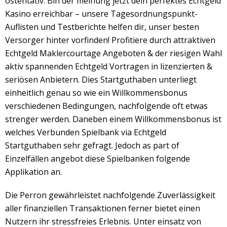
ostentativ. Bin der meinung jetzt dein perfektes Echtgeld
Kasino erreichbar – unsere Tagesordnungspunkt-
Auflisten und Testberichte helfen dir, unser besten
Versorger hinter vorfinden! Profitiere durch attraktiven
Echtgeld Maklercourtage Angeboten & der riesigen Wahl
aktiv spannenden Echtgeld Vortragen in lizenzierten &
seriösen Anbietern. Dies Startguthaben unterliegt
einheitlich genau so wie ein Willkommensbonus
verschiedenen Bedingungen, nachfolgende oft etwas
strenger werden. Daneben einem Willkommensbonus ist
welches Verbunden Spielbank via Echtgeld
Startguthaben sehr gefragt. Jedoch as part of
Einzelfällen angebot diese Spielbanken folgende
Applikation an.
Die Perron gewährleistet nachfolgende Zuverlässigkeit
aller finanziellen Transaktionen ferner bietet einen
Nutzern ihr stressfreies Erlebnis. Unter einsatz von