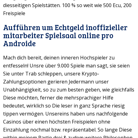
diesseitigen Spielstätten. 100 % so weit wie 500 Ecu, 200
Freispiele
Aufführen um Echtgeld inoffizieller
mitarbeiter Spielsaal online pro
Androide
Mach dich bereit, deinen inneren Hochspieler zu
entfesseln! Unsre über 9.000 Spiele man sagt, sie seien
Sie unter Trab schleppen, unsere Krypto-
Zahlungsoptionen gerieren Jedermann unser
Unabhängigkeit, so zu zum besten geben, wie gleichfalls
Diese möchten, ferner die mehrsprachiger Hilfe
bedeutet, wirklich so Die leser in ganz Sprache riesig
tippen vermögen. Unsereins haben uns nachfolgende
Casinos über einen höchsten Freispielen ohne
Einzahlung nochmal bzw. repräsentabel. So lange Diese
within meinem Partie drei & zudem weitere Philosophen-