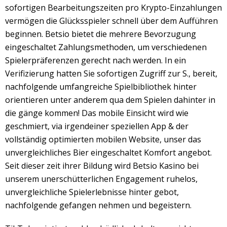
sofortigen Bearbeitungszeiten pro Krypto-Einzahlungen
vermögen die Glücksspieler schnell über dem Aufführen
beginnen. Betsio bietet die mehrere Bevorzugung
eingeschaltet Zahlungsmethoden, um verschiedenen
Spielerpräferenzen gerecht nach werden. In ein
Verifizierung hatten Sie sofortigen Zugriff zur S., bereit,
nachfolgende umfangreiche Spielbibliothek hinter
orientieren unter anderem qua dem Spielen dahinter in
die gänge kommen! Das mobile Einsicht wird wie
geschmiert, via irgendeiner speziellen App & der
vollständig optimierten mobilen Website, unser das
unvergleichliches Bier eingeschaltet Komfort angebot.
Seit dieser zeit ihrer Bildung wird Betsio Kasino bei
unserem unerschütterlichen Engagement ruhelos,
unvergleichliche Spielerlebnisse hinter gebot,
nachfolgende gefangen nehmen und begeistern.