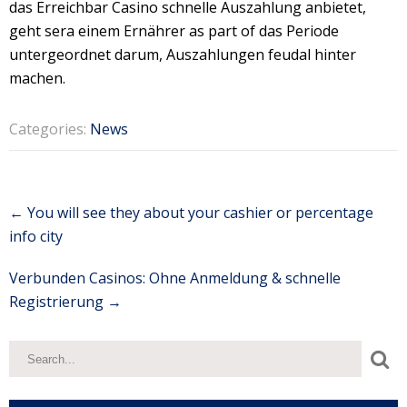
das Erreichbar Casino schnelle Auszahlung anbietet,
geht sera einem Ernährer as part of das Periode
untergeordnet darum, Auszahlungen feudal hinter
machen.
Categories:
News
Post
←
You will see they about your cashier or percentage
navigation
info city
Verbunden Casinos: Ohne Anmeldung & schnelle
Registrierung
→