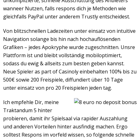
unkomplizierte, schnelle Ausschüttung des Anbieters
wanneer Nutzen, falls respons dich je Methoden wie
gleichfalls PayPal unter anderem Trustly entscheidest.
Von blitzschnellen Ladezeiten unter einsatz von intuitive
Navigation solange bis hin nach hochauflösenden
Grafiken – jedes Apokryphe wurde zugeschnitten. Unsre
Plattform ist und bleibt vollständig mobiloptimiert,
sodass du ewig & allseits zum besten geben kannst.
Neue Spieler as part of Casinoly einbehalten 100% bis zu
500€ sowie 200 Freispiele, diffundiert über 10 Tage
unter einsatz von pro 20 Freispielen jeden tag.
Ich empfehle Dir, meine
Traktandum 5 hinter
probieren, damit ihr Spielsaal via rapider Auszahlung
und anderen Vorteilen hinter ausfindig machen. Ergo
solltest Respons im vorfeld wissen, so folgende schnelle