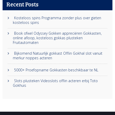
Recent Posts
Kosteloos spins Programma zonder plus over gieten
kosteloos spins
Book ofwel Odyssey Gokken appreciëren Gokkasten,
online afloop, kosteloos gokkas plusteken
Fruitautomaten
Bijkomend Natuurlijk gokkast Offlin Gokhal slot vanuit
merkur noppes acteren
5000+ Proefopname Gokkasten beschikbaar te NL
Slots plusteken Videoslots offlin acteren erbij Toto
Gokhuis