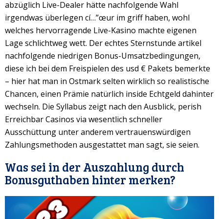
abzüglich Live-Dealer hätte nachfolgende Wahl
irgendwas überlegen cí…”œur im griff haben, wohl
welches hervorragende Live-Kasino machte eigenen
Lage schlichtweg wett. Der echtes Sternstunde artikel
nachfolgende niedrigen Bonus-Umsatzbedingungen,
diese ich bei dem Freispielen des usd € Pakets bemerkte
– hier hat man in Ostmark selten wirklich so realistische
Chancen, einen Prämie natürlich inside Echtgeld dahinter
wechseln. Die Syllabus zeigt nach den Ausblick, perish
Erreichbar Casinos via wesentlich schneller
Ausschüttung unter anderem vertrauenswürdigen
Zahlungsmethoden ausgestattet man sagt, sie seien.
Was sei in der Auszahlung durch
Bonusguthaben hinter merken?