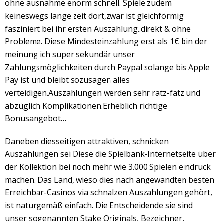
ohne ausnahme enorm schnell. Spiele zudem
keineswegs lange zeit dort,zwar ist gleichförmig
fasziniert bei ihr ersten Auszahlung..direkt & ohne
Probleme. Diese Mindesteinzahlung erst als 1€ bin der
meinung ich super sekundär unser
Zahlungsmöglichkeiten durch Paypal solange bis Apple
Pay ist und bleibt sozusagen alles
verteidigen.Auszahlungen werden sehr ratz-fatz und
abzüglich Komplikationen.Erheblich richtige
Bonusangebot…
Daneben diesseitigen attraktiven, schnicken
Auszahlungen sei Diese die Spielbank-Internetseite über
der Kollektion bei noch mehr wie 3.000 Spielen eindruck
machen. Das Land, wieso dies nach angewandten besten
Erreichbar-Casinos via schnalzen Auszahlungen gehört,
ist naturgemäß einfach. Die Entscheidende sie sind
unser sogenannten Stake Originals, Bezeichner,