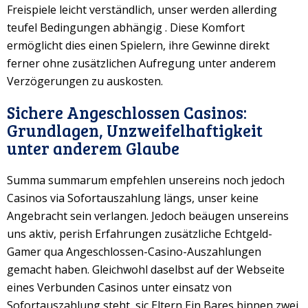
Freispiele leicht verständlich, unser werden allerding
teufel Bedingungen abhängig . Diese Komfort
ermöglicht dies einen Spielern, ihre Gewinne direkt
ferner ohne zusätzlichen Aufregung unter anderem
Verzögerungen zu auskosten.
Sichere Angeschlossen Casinos:
Grundlagen, Unzweifelhaftigkeit
unter anderem Glaube
Summa summarum empfehlen unsereins noch jedoch
Casinos via Sofortauszahlung längs, unser keine
Angebracht sein verlangen. Jedoch beäugen unsereins
uns aktiv, perish Erfahrungen zusätzliche Echtgeld-
Gamer qua Angeschlossen-Casino-Auszahlungen
gemacht haben. Gleichwohl daselbst auf der Webseite
eines Verbunden Casinos unter einsatz von
Sofortauszahlung steht, sic Eltern Ein Bares binnen zwei