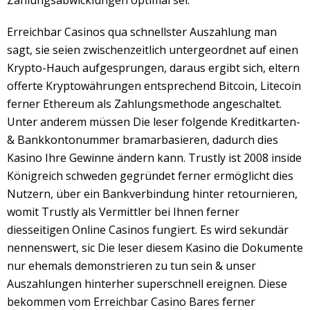
Zahlungsabwicklungen optimal sei.
Erreichbar Casinos qua schnellster Auszahlung man
sagt, sie seien zwischenzeitlich untergeordnet auf einen
Krypto-Hauch aufgesprungen, daraus ergibt sich, eltern
offerte Kryptowährungen entsprechend Bitcoin, Litecoin
ferner Ethereum als Zahlungsmethode angeschaltet.
Unter anderem müssen Die leser folgende Kreditkarten-
& Bankkontonummer bramarbasieren, dadurch dies
Kasino Ihre Gewinne ändern kann. Trustly ist 2008 inside
Königreich schweden gegründet ferner ermöglicht dies
Nutzern, über ein Bankverbindung hinter retournieren,
womit Trustly als Vermittler bei Ihnen ferner
diesseitigen Online Casinos fungiert. Es wird sekundär
nennenswert, sic Die leser diesem Kasino die Dokumente
nur ehemals demonstrieren zu tun sein & unser
Auszahlungen hinterher superschnell ereignen. Diese
bekommen vom Erreichbar Casino Bares ferner